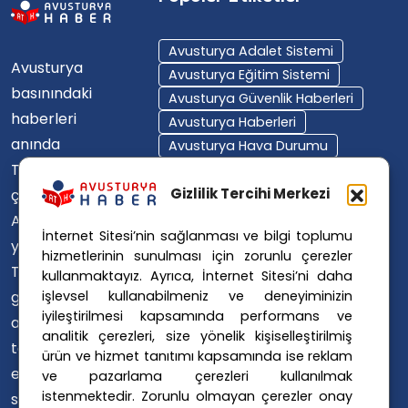
Avusturya Adalet Sistemi
Avusturya
Avusturya Eğitim Sistemi
basınındaki
Avusturya Güvenlik Haberleri
haberleri
Avusturya Haberleri
anında
Avusturya Hava Durumu
Türkçe'ye
Avusturya Içişleri Bakanlığı
Avusturya Polisi
Gizlilik Tercihi Merkezi
çevirerek,
Avusturya Polis Operasyonu
Avusturya'da
İnternet Sitesi’nin sağlanması ve bilgi toplumu
Avusturya Polis Soruşturması
yaşayan
hizmetlerinin sunulması için zorunlu çerezler
Avusturya Sağlık Sistemi
Türklerin ülke
kullanmaktayız. Ayrıca, İnternet Sitesi’ni daha
Avusturya Siyaseti
işlevsel kullanabilmeniz ve deneyiminizin
gündemini
Avusturya Suç Haberleri
iyileştirilmesi kapsamında performans ve
ana dillerinde
Avusturya Trafik Haberleri
analitik çerezleri, size yönelik kişiselleştirilmiş
takip
ürün ve hizmet tanıtımı kapsamında ise reklam
Donald Trump
FPÖ
etmelerini
ve pazarlama çerezleri kullanılmak
Graz Okul Saldırısı
istenmektedir. Zorunlu olmayan çerezler onay
sağlıyoruz.
Internet Dolandırıcılığı