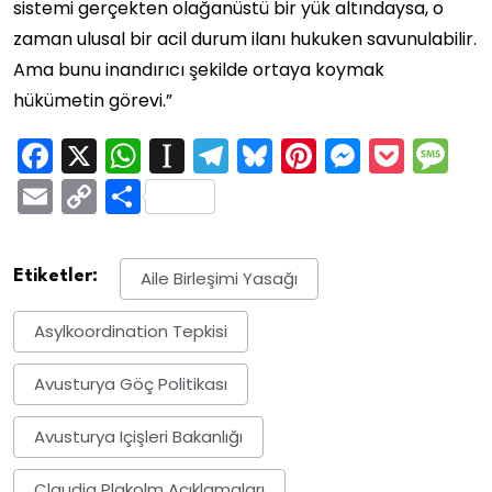
sistemi gerçekten olağanüstü bir yük altındaysa, o
zaman ulusal bir acil durum ilanı hukuken savunulabilir.
Ama bunu inandırıcı şekilde ortaya koymak
hükümetin görevi.”
Facebook
X
WhatsApp
Instapaper
Telegram
Bluesky
Pinterest
Messen
Pock
M
Email
Copy
Share
Link
Etiketler:
Aile Birleşimi Yasağı
Asylkoordination Tepkisi
Avusturya Göç Politikası
Avusturya Içişleri Bakanlığı
Claudia Plakolm Açıklamaları