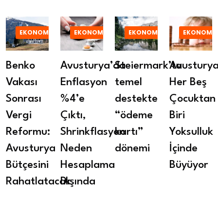
EKONOMI
EKONOMI
EKONOMI
EKONOMI
Benko
Avusturya’da
Steiermark’ta
Avustury
Vakası
Enflasyon
temel
Her Beş
Sonrası
%4’e
destekte
Çocuktan
Vergi
Çıktı,
“ödeme
Biri
Reformu:
Shrinkflasyon
kartı”
Yoksulluk
Avusturya
Neden
dönemi
İçinde
Bütçesini
Hesaplama
Büyüyor
Rahatlatacak
Dışında