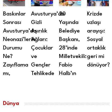
Baskınlar
Avusturya’da
20
Krizde
Sonrası
Gizli
Yaşında
uzlaşı
Avusturya’da
Aşırılık
Belediye
arayışı:
Neonazi’lerin
Ağları:
Başkanı,
Sosyal
Durumu
Çocuklar
28’inde
ortaklık
Ne?
ve
Milletvekili:
geri mi
Zayıflama
Gençler
Fabio
dönüyor?
mı,
Tehlikede
Halb’ın
Dünya