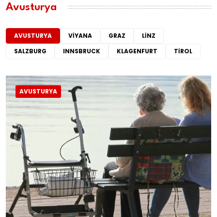
Avusturya
AVUSTURYA
VIYANA
GRAZ
LINZ
SALZBURG
INNSBRUCK
KLAGENFURT
TIROL
AVUSTURYA