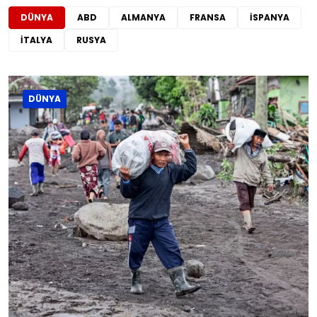
DÜNYA
ABD
ALMANYA
FRANSA
İSPANYA
İTALYA
RUSYA
DÜNYA