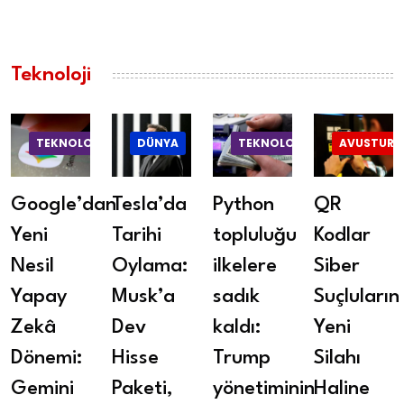
Teknoloji
TEKNOLOJI
DÜNYA
TEKNOLOJI
AVUSTURY
Google’dan
Tesla’da
Python
QR
Yeni
Tarihi
topluluğu
Kodlar
Nesil
Oylama:
ilkelere
Siber
Yapay
Musk’a
sadık
Suçluların
Zekâ
Dev
kaldı:
Yeni
Dönemi:
Hisse
Trump
Silahı
Gemini
Paketi,
yönetiminin
Haline