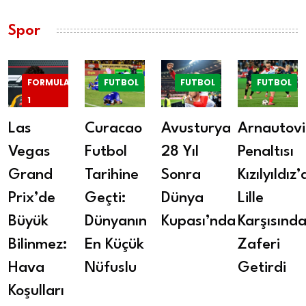
Spor
FORMULA
FUTBOL
FUTBOL
FUTBOL
1
Las
Curacao
Avusturya
Arnautovi
Vegas
Futbol
28 Yıl
Penaltısı
Grand
Tarihine
Sonra
Kızılyıldız’
Prix’de
Geçti:
Dünya
Lille
Büyük
Dünyanın
Kupası’nda
Karşısınd
Bilinmez:
En Küçük
Zaferi
Hava
Nüfuslu
Getirdi
Koşulları