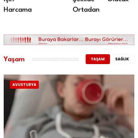
Harcama
Ortadan
Yaşam
YAŞAM
SAĞLIK
AVUSTURYA