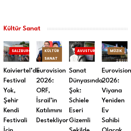
Kültür Sanat
SALZBURG
KÜLTÜR
AVUSTURYA
MÜZIK
SANAT
Kaiviertel’de
Eurovision
Sanat
Eurovisio
Festival
2026:
Dünyasında
2026:
Yok,
ORF,
Şok:
Viyana
Şehir
İsrail’in
Schiele
Yeniden
Kendi
Katılımını
Eseri
Ev
Festivali
Destekliyor
Gizemli
Sahibi
İçin
Şekilde
Olacak