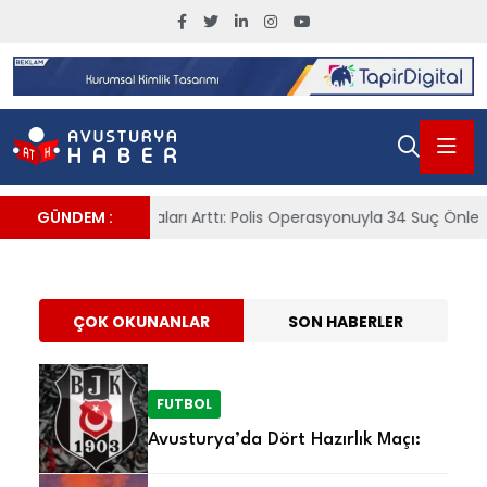
2030’da GSYİH’nın
%4’ünü Aşacak
: Polis Operasyonuyla 34 Suç Önlendi
GÜNDEM :
ÖBB’de Bilet Skandalı: Yo
ÇOK OKUNANLAR
SON HABERLER
FUTBOL
Avusturya’da Dört Hazırlık Maçı: