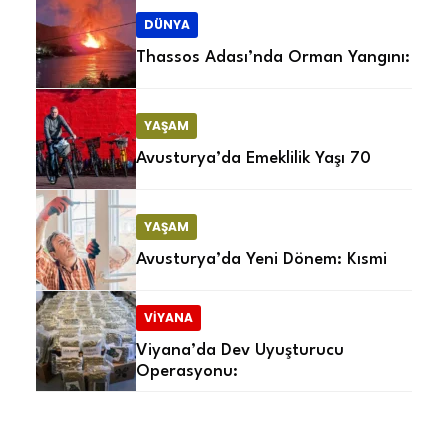
DÜNYA
Thassos Adası’nda Orman Yangını:
YAŞAM
Avusturya’da Emeklilik Yaşı 70
YAŞAM
Avusturya’da Yeni Dönem: Kısmi
VIYANA
Viyana’da Dev Uyuşturucu
Operasyonu: