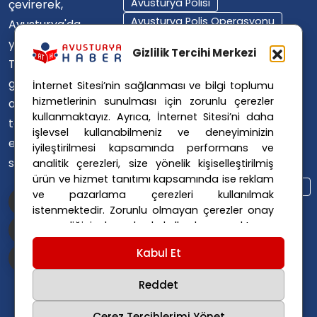
Avusturya Polisi
çevirerek,
Avusturya Polis Operasyonu
Avusturya'da
Avusturya Polis Soruşturması
yaşayan
Gizlilik Tercihi Merkezi
Avusturya Sağlık Sistemi
Türklerin ülke
Avusturya Siyaseti
gündemini
İnternet Sitesi’nin sağlanması ve bilgi toplumu
Avusturya Suç Haberleri
hizmetlerinin sunulması için zorunlu çerezler
ana dillerinde
Avusturya Trafik Haberleri
kullanmaktayız. Ayrıca, İnternet Sitesi’ni daha
takip
Donald Trump
FPÖ
işlevsel kullanabilmeniz ve deneyiminizin
etmelerini
iyileştirilmesi kapsamında performans ve
Graz Okul Saldırısı
sağlıyoruz.
analitik çerezleri, size yönelik kişiselleştirilmiş
Internet Dolandırıcılığı
ürün ve hizmet tanıtımı kapsamında ise reklam
Itfaiye Müdahalesi
Viyana Polisi
ve pazarlama çerezleri kullanılmak
Viyana Suç Haberleri
istenmektedir. Zorunlu olmayan çerezler onay
vermediğiniz durumlarda kullanılmayacaktır.
Ayarlarınız 365 gün saklanır.
Çerez Politikası
Kabul Et
ve
Gizlilik Politikası
için linklere tıklayınız.
Reddet
Çerez Tercihlerimi Yönet