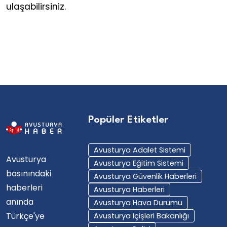
ulaşabilirsiniz.
Popüler Etiketler
Avusturya Adalet Sistemi
Avusturya
Avusturya Eğitim Sistemi
basınındaki
Avusturya Güvenlik Haberleri
haberleri
Avusturya Haberleri
anında
Avusturya Hava Durumu
Türkçe'ye
Avusturya Içişleri Bakanlığı