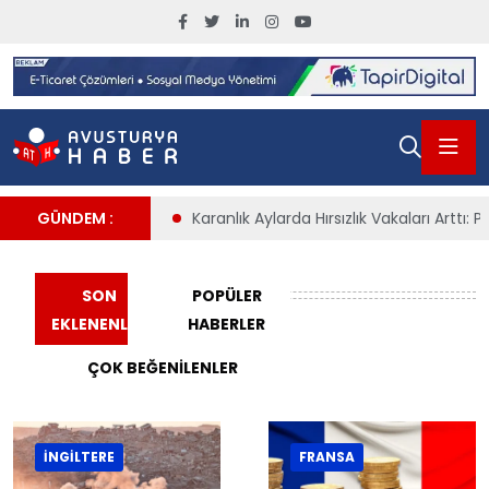
ın %4’ünü Aşacak
GÜNDEM :
Karanlık Aylarda Hırsızlık Vakaları Arttı: Po
Fransa
SON
POPÜLER
EKLENENLER
HABERLER
ÇOK BEĞENILENLER
İNGILTERE
FRANSA