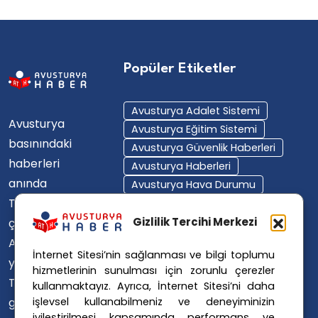
Popüler Etiketler
Avusturya Adalet Sistemi
Avusturya
Avusturya Eğitim Sistemi
basınındaki
Avusturya Güvenlik Haberleri
haberleri
Avusturya Haberleri
anında
Avusturya Hava Durumu
Türkçe'ye
Avusturya Içişleri Bakanlığı
Avusturya Polisi
Gizlilik Tercihi Merkezi
çevirerek,
Avusturya Polis Operasyonu
Avusturya'da
İnternet Sitesi’nin sağlanması ve bilgi toplumu
Avusturya Polis Soruşturması
yaşayan
hizmetlerinin sunulması için zorunlu çerezler
Avusturya Sağlık Sistemi
Türklerin ülke
kullanmaktayız. Ayrıca, İnternet Sitesi’ni daha
Avusturya Siyaseti
işlevsel kullanabilmeniz ve deneyiminizin
gündemini
Avusturya Suç Haberleri
iyileştirilmesi kapsamında performans ve