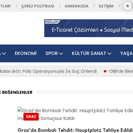
TLARI
ÇEREZ POLITIKASI
HAKKIMIZDA
İLETIŞIM
A
EKONOMI
SPOR
KÜLTÜR SANAT
YAŞ
asyonuyla 34 Suç Önlendi
ÖBB’de Bilet Skandalı: Yolcu İki Kez
 BEĞENILENLER
GRAZ
Graz’da Bombalı Tehdit: Hauptplatz Tahliye Edildi