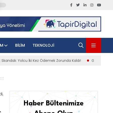
AM
BILIM
TEKNOLOJI
 Ödemek Zorunda Kaldı!
Gece Hayatında Yeni Dönem: Steirer’d
Haber Bültenimize
,