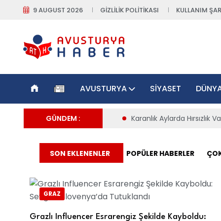
9 AUGUST 2026
GIZLILIK POLITIKASI
KULLANIM ŞAR
AVUSTURYA
SIYASET
DÜNY
ü Aşacak
Karanlık Aylarda Hırsızlık Vakaları Arttı: Polis Oper
GÜNDEM :
Graz
SON EKLENENLER
POPÜLER HABERLER
ÇOK
GRAZ
Grazlı Influencer Esrarengiz Şekilde Kayboldu: