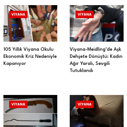
VIYANA
VIYANA
105 Yıllık Viyana Okulu
Viyana-Meidling’de Aşk
Ekonomik Kriz Nedeniyle
Dehşete Dönüştü: Kadın
Kapanıyor
Ağır Yaralı, Sevgili
Tutuklandı
VIYANA
VIYANA