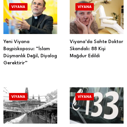
VIYANA
VIYANA
Yeni Viyana
Viyana’da Sahte Doktor
Başpiskoposu: “İslam
Skandalı: 88 Kişi
Düşmanlık Değil, Diyalog
Mağdur Edildi
Gerektirir”
VIYANA
VIYANA