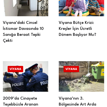
Viyana’daki Cinsel
Viyana Bütçe Krizi:
İstismar Davasında 10
Kreşler İçin Ücretli
Sanığa Beraat Tepki
Dönem Başlıyor Mu?
Çekti
VIYANA
VIYANA
2009’da Cinayete
Viyana’nın 3.
Teşebbüsle Aranan
Bölgesinde Art Arda