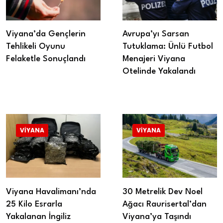
Viyana’da Gençlerin
Avrupa’yı Sarsan
Tehlikeli Oyunu
Tutuklama: Ünlü Futbol
Felaketle Sonuçlandı
Menajeri Viyana
Otelinde Yakalandı
VIYANA
VIYANA
Viyana Havalimanı’nda
30 Metrelik Dev Noel
25 Kilo Esrarla
Ağacı Raurisertal’dan
Yakalanan İngiliz
Viyana’ya Taşındı