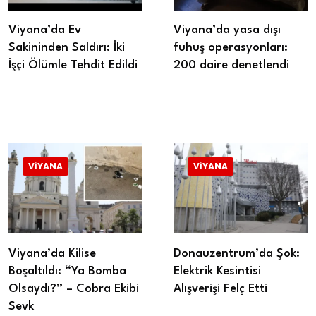
Viyana’da Ev
Viyana’da yasa dışı
Sakininden Saldırı: İki
fuhuş operasyonları:
İşçi Ölümle Tehdit Edildi
200 daire denetlendi
VIYANA
VIYANA
Viyana’da Kilise
Donauzentrum’da Şok:
Boşaltıldı: “Ya Bomba
Elektrik Kesintisi
Olsaydı?” – Cobra Ekibi
Alışverişi Felç Etti
Sevk