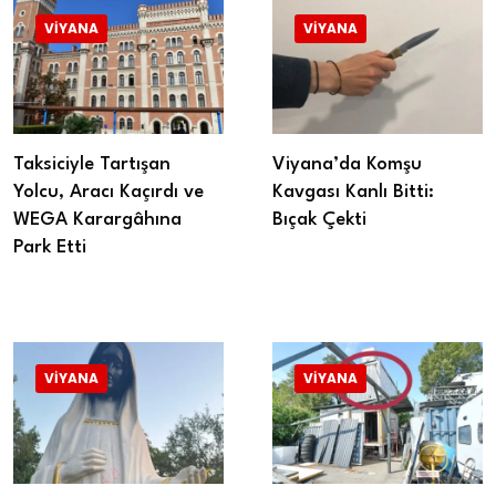
VIYANA
VIYANA
Taksiciyle Tartışan
Viyana’da Komşu
Yolcu, Aracı Kaçırdı ve
Kavgası Kanlı Bitti:
WEGA Karargâhına
Bıçak Çekti
Park Etti
VIYANA
VIYANA