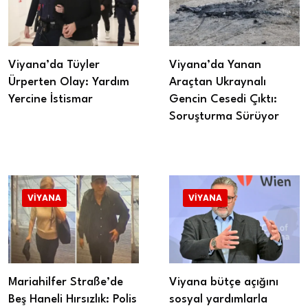
Viyana’da Tüyler
Viyana’da Yanan
Ürperten Olay: Yardım
Araçtan Ukraynalı
Yercine İstismar
Gencin Cesedi Çıktı:
Soruşturma Sürüyor
VIYANA
VIYANA
Mariahilfer Straße’de
Viyana bütçe açığını
Beş Haneli Hırsızlık: Polis
sosyal yardımlarla