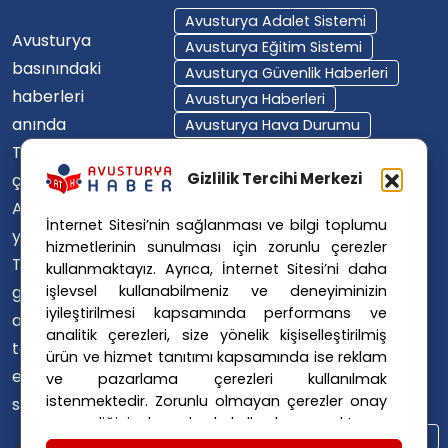
Avusturya Adalet Sistemi
Avusturya
Avusturya Eğitim Sistemi
basınındaki
Avusturya Güvenlik Haberleri
haberleri
Avusturya Haberleri
anında
Avusturya Hava Durumu
Türkçe'ye
Avusturya Içişleri Bakanlığı
Avusturya Polisi
Gizlilik Tercihi Merkezi
çevirerek,
Avusturya Polis Operasyonu
Avusturya'da
İnternet Sitesi’nin sağlanması ve bilgi toplumu
Avusturya Polis Soruşturması
yaşayan
hizmetlerinin sunulması için zorunlu çerezler
Avusturya Sağlık Sistemi
Türklerin ülke
kullanmaktayız. Ayrıca, İnternet Sitesi’ni daha
Avusturya Siyaseti
gündemini
işlevsel kullanabilmeniz ve deneyiminizin
Avusturya Suç Haberleri
iyileştirilmesi kapsamında performans ve
ana dillerinde
Avusturya Trafik Haberleri
analitik çerezleri, size yönelik kişiselleştirilmiş
takip
ürün ve hizmet tanıtımı kapsamında ise reklam
Donald Trump
FPÖ
etmelerini
ve pazarlama çerezleri kullanılmak
Graz Okul Saldırısı
istenmektedir. Zorunlu olmayan çerezler onay
sağlıyoruz.
Internet Dolandırıcılığı
vermediğiniz durumlarda kullanılmayacaktır.
Itfaiye Müdahalesi
Viyana Polisi