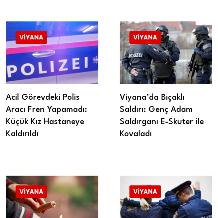
VIYANA
VIYANA
Acil Görevdeki Polis
Viyana’da Bıçaklı
Aracı Fren Yapamadı:
Saldırı: Genç Adam
Küçük Kız Hastaneye
Saldırganı E-Skuter ile
Kaldırıldı
Kovaladı
VIYANA
VIYANA