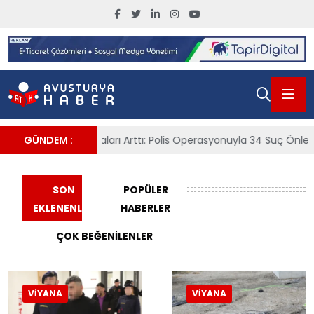
aları Arttı: Polis Operasyonuyla 34 Suç Önlendi
GÜNDEM :
ÖBB’de Bilet S
Viyana
SON
POPÜLER
EKLENENLER
HABERLER
ÇOK BEĞENILENLER
VIYANA
VIYANA