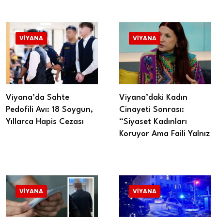
VIYANA
VIYANA
Viyana’da Sahte
Viyana’daki Kadın
Pedofili Avı: 18 Soygun,
Cinayeti Sonrası:
Yıllarca Hapis Cezası
“Siyaset Kadınları
Koruyor Ama Faili Yalnız
VIYANA
VIYANA