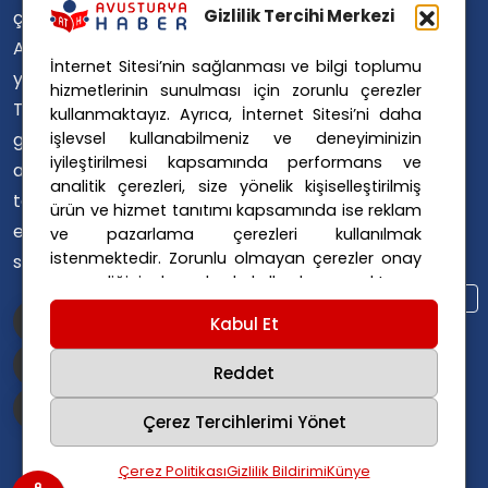
Avusturya Polisi
Gizlilik Tercihi Merkezi
çevirerek,
Avusturya Polis Operasyonu
Avusturya'da
İnternet Sitesi’nin sağlanması ve bilgi toplumu
Avusturya Polis Soruşturması
yaşayan
hizmetlerinin sunulması için zorunlu çerezler
Avusturya Sağlık Sistemi
Türklerin ülke
kullanmaktayız. Ayrıca, İnternet Sitesi’ni daha
Avusturya Siyaseti
işlevsel kullanabilmeniz ve deneyiminizin
gündemini
Avusturya Suç Haberleri
iyileştirilmesi kapsamında performans ve
ana dillerinde
Avusturya Trafik Haberleri
analitik çerezleri, size yönelik kişiselleştirilmiş
takip
ürün ve hizmet tanıtımı kapsamında ise reklam
Donald Trump
FPÖ
etmelerini
ve pazarlama çerezleri kullanılmak
Graz Okul Saldırısı
istenmektedir. Zorunlu olmayan çerezler onay
sağlıyoruz.
Internet Dolandırıcılığı
vermediğiniz durumlarda kullanılmayacaktır.
Itfaiye Müdahalesi
Viyana Polisi
Ayarlarınız 365 gün saklanır.
Çerez Politikası
Kabul Et
Viyana Suç Haberleri
ve
Gizlilik Politikası
için linklere tıklayınız.
Reddet
Çerez Tercihlerimi Yönet
Çerez Politikası
Gizlilik Bildirimi
Künye