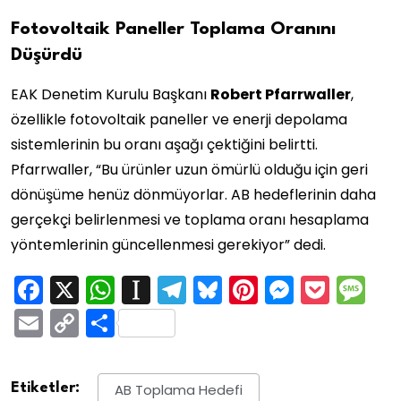
Fotovoltaik Paneller Toplama Oranını
Düşürdü
EAK Denetim Kurulu Başkanı
Robert Pfarrwaller
,
özellikle fotovoltaik paneller ve enerji depolama
sistemlerinin bu oranı aşağı çektiğini belirtti.
Pfarrwaller, “Bu ürünler uzun ömürlü olduğu için geri
dönüşüme henüz dönmüyorlar. AB hedeflerinin daha
gerçekçi belirlenmesi ve toplama oranı hesaplama
yöntemlerinin güncellenmesi gerekiyor” dedi.
Facebook
X
WhatsApp
Instapaper
Telegram
Bluesky
Pinterest
Messen
Pock
M
Email
Copy
Share
Link
Etiketler:
AB Toplama Hedefi