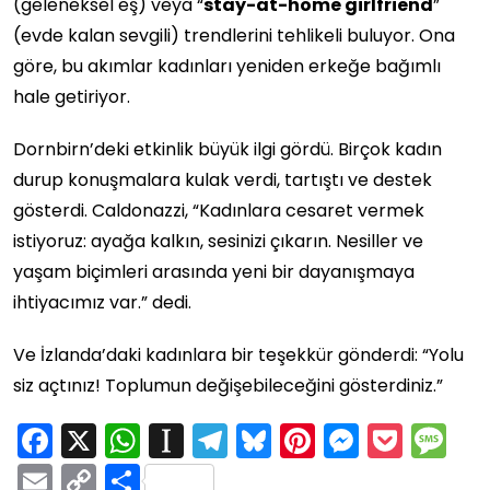
(geleneksel eş) veya “
stay-at-home girlfriend
”
(evde kalan sevgili) trendlerini tehlikeli buluyor. Ona
göre, bu akımlar kadınları yeniden erkeğe bağımlı
hale getiriyor.
Dornbirn’deki etkinlik büyük ilgi gördü. Birçok kadın
durup konuşmalara kulak verdi, tartıştı ve destek
gösterdi. Caldonazzi, “Kadınlara cesaret vermek
istiyoruz: ayağa kalkın, sesinizi çıkarın. Nesiller ve
yaşam biçimleri arasında yeni bir dayanışmaya
ihtiyacımız var.” dedi.
Ve İzlanda’daki kadınlara bir teşekkür gönderdi: “Yolu
siz açtınız! Toplumun değişebileceğini gösterdiniz.”
Facebook
X
WhatsApp
Instapaper
Telegram
Bluesky
Pinterest
Messen
Pock
M
Email
Copy
Share