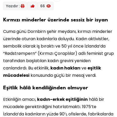
Yazdır :
66
Kırmızı minderler üzerinde sessiz bir isyan
Cuma günü Dornbirn şehir meydanı, kırmızı minderler
üzerinde oturan kadınlarla doluydu. Kadın aktivistler,
sembolik olarak iş bıraktı ve 50 yıl önce İzlanda’da
“Rødstrømpern” (Kırmızı Çoraplılar) adlı feminist grup
tarafından başlatılan kadın grevini yeniden
canlandırdı. Bu etkinlik,
kadın hakları
ve
eşitlik
mücadelesi
konusunda güçlü bir mesaj verdi.
Eşitlik hâlâ kendiliğinden olmuyor
Etkinliğin amacı,
kadın-erkek eşitliğinin
hâlâ bir
mücadele gerektirdiğini hatırlatmaktı. 1975’te
İzlanda’da kadınların yüzde 90’ı, ofislerde, fabrikalarda