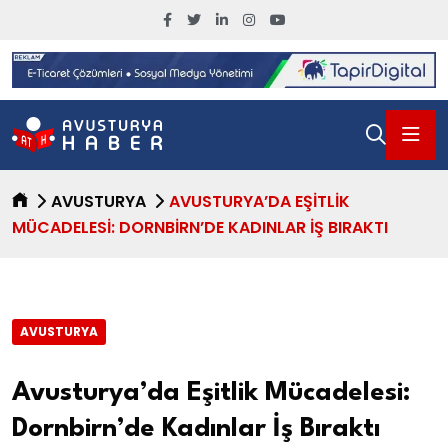
AVUSTURYA
AVUSTURYA’DA EŞITLIK
MÜCADELESI: DORNBIRN’DE KADINLAR İŞ BIRAKTI
AVUSTURYA
Avusturya’da Eşitlik Mücadelesi:
Dornbirn’de Kadınlar İş Bıraktı