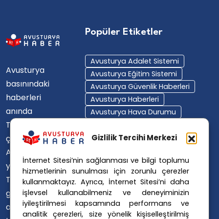
Popüler Etiketler
Avusturya Adalet Sistemi
Avusturya
Avusturya Eğitim Sistemi
basınındaki
Avusturya Güvenlik Haberleri
haberleri
Avusturya Haberleri
anında
Avusturya Hava Durumu
Türkçe'ye
Avusturya Içişleri Bakanlığı
Avusturya Polisi
Gizlilik Tercihi Merkezi
çevirerek,
Avusturya Polis Operasyonu
Avusturya'da
İnternet Sitesi’nin sağlanması ve bilgi toplumu
Avusturya Polis Soruşturması
yaşayan
hizmetlerinin sunulması için zorunlu çerezler
Avusturya Sağlık Sistemi
Türklerin ülke
kullanmaktayız. Ayrıca, İnternet Sitesi’ni daha
Avusturya Siyaseti
işlevsel kullanabilmeniz ve deneyiminizin
gündemini
Avusturya Suç Haberleri
iyileştirilmesi kapsamında performans ve
ana dillerinde
Avusturya Trafik Haberleri
analitik çerezleri, size yönelik kişiselleştirilmiş