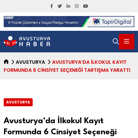
AVUSTURYA
AVUSTURYA’DA İLKOKUL KAYIT
FORMUNDA 6 CINSIYET SEÇENEĞI TARTIŞMA YARATTI
AVUSTURYA
Avusturya’da İlkokul Kayıt
Formunda 6 Cinsiyet Seçeneği