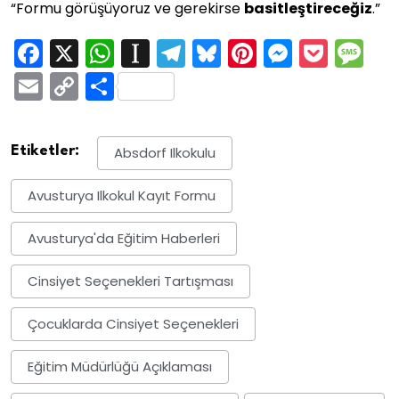
“Formu görüşüyoruz ve gerekirse
basitleştireceğiz
.”
Facebook
X
WhatsApp
Instapaper
Telegram
Bluesky
Pinterest
Messen
Pock
M
Email
Copy
Share
Link
Etiketler:
Absdorf Ilkokulu
Avusturya Ilkokul Kayıt Formu
Avusturya'da Eğitim Haberleri
Cinsiyet Seçenekleri Tartışması
Çocuklarda Cinsiyet Seçenekleri
Eğitim Müdürlüğü Açıklaması