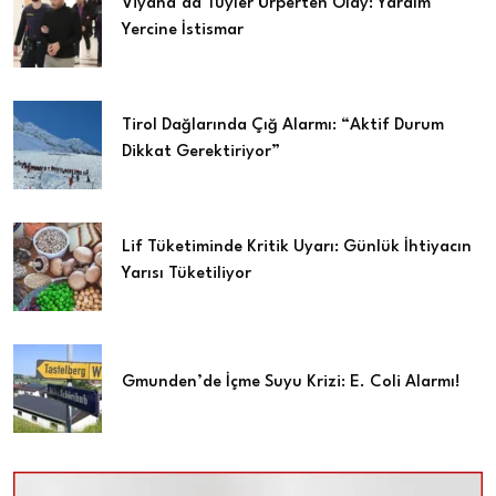
Viyana’da Tüyler Ürperten Olay: Yardım
Yercine İstismar
Tirol Dağlarında Çığ Alarmı: “Aktif Durum
Dikkat Gerektiriyor”
Lif Tüketiminde Kritik Uyarı: Günlük İhtiyacın
Yarısı Tüketiliyor
Gmunden’de İçme Suyu Krizi: E. Coli Alarmı!