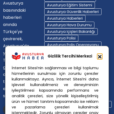
Avusturya
Avusturya Eğitim Sistemi
basınındaki
Avusturya Güvenlik Haberleri
haberleri
Avusturya Haberleri
anında
Avusturya Hava Durumu
Türkçe'ye
Avusturya Içişleri Bakanlığı
Avusturya Polisi
çevirerek,
Avusturya Polis Operasyonu
Avusturya'da
Avusturya Polis Soruşturması
yaşayan
Gizlilik Tercihi Merkezi
Avusturya Sağlık Sistemi
Türklerin ülke
Avusturya Siyaseti
gündemini
İnternet Sitesi’nin sağlanması ve bilgi toplumu
Avusturya Suç Haberleri
hizmetlerinin sunulması için zorunlu çerezler
ana dillerinde
Avusturya Trafik Haberleri
kullanmaktayız. Ayrıca, İnternet Sitesi’ni daha
takip
Donald Trump
FPÖ
işlevsel kullanabilmeniz ve deneyiminizin
etmelerini
iyileştirilmesi kapsamında performans ve
Graz Okul Saldırısı
sağlıyoruz.
analitik çerezleri, size yönelik kişiselleştirilmiş
Internet Dolandırıcılığı
ürün ve hizmet tanıtımı kapsamında ise reklam
Itfaiye Müdahalesi
Viyana Polisi
ve pazarlama çerezleri kullanılmak
Viyana Suç Haberleri
istenmektedir. Zorunlu olmayan çerezler onay