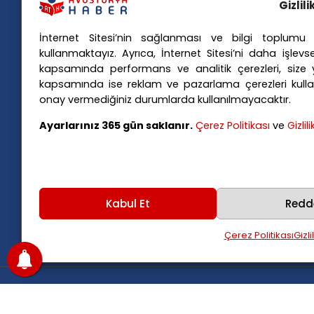
Gizlil
İnternet Sitesi’nin sağlanması ve bilgi toplumu h
Popü
kullanmaktayız. Ayrıca, İnternet Sitesi’ni daha işlevse
kapsamında performans ve analitik çerezleri, size yö
Avusturya basınındaki haberleri
Avus
kapsamında ise reklam ve pazarlama çerezleri kulla
anında Türkçe'ye çevirerek,
Avus
onay vermediğiniz durumlarda kullanılmayacaktır.
Avusturya'da yaşayan Türklerin ülke
Avus
Ayarlarınız 365 gün saklanır.
Çerez Politikası
ve
Gizlil
Avus
gündemini ana dillerinde takip
Viya
etmelerini sağlıyoruz.
Kabul Et
Redd
Çerez Politikası
Gizli
Copyright
2025
Avusturya Haber
.
Tüm hakları sak