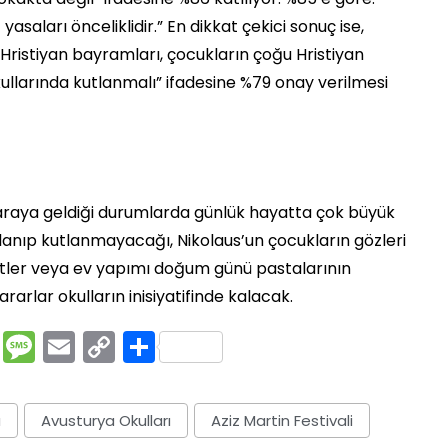
t yasaları önceliklidir.” En dikkat çekici sonuç ise,
i Hristiyan bayramları, çocukların çoğu Hristiyan
ullarında kutlanmalı” ifadesine %79 onay verilmesi
 araya geldiği durumlarda günlük hayatta çok büyük
lanıp kutlanmayacağı, Nikolaus’un çocukların gözleri
etler veya ev yapımı doğum günü pastalarının
arlar okulların inisiyatifinde kalacak.
rest
ssenger
Pocket
Message
Email
Copy
Share
Link
ü
Avusturya Okulları
Aziz Martin Festivali