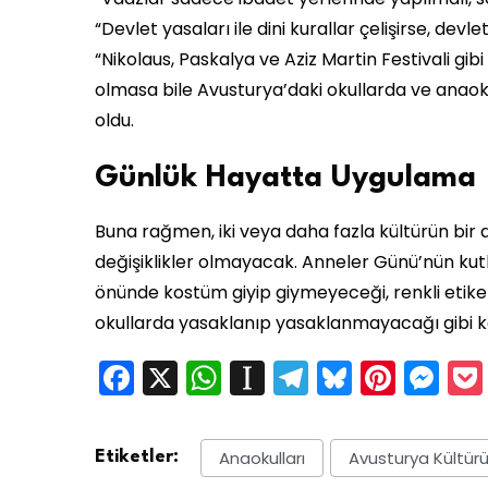
“Devlet yasaları ile dini kurallar çelişirse, devle
“Nikolaus, Paskalya ve Aziz Martin Festivali gib
olmasa bile Avusturya’daki okullarda ve anaok
oldu.
Günlük Hayatta Uygulama
Buna rağmen, iki veya daha fazla kültürün bir
değişiklikler olmayacak. Anneler Günü’nün kut
önünde kostüm giyip giymeyeceği, renkli etik
okullarda yasaklanıp yasaklanmayacağı gibi kar
Facebook
X
WhatsApp
Instapaper
Telegram
Bluesky
Pinte
Me
Anaokulları
Avusturya Kültür
Etiketler: