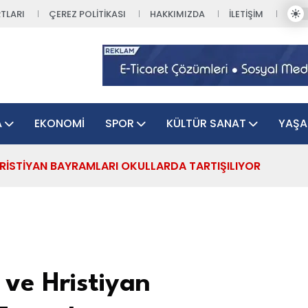
TLARI
ÇEREZ POLITIKASI
HAKKIMIZDA
İLETIŞIM
A
EKONOMI
SPOR
KÜLTÜR SANAT
YAŞ
RISTIYAN BAYRAMLARI OKULLARDA TARTIŞILIYOR
 ve Hristiyan