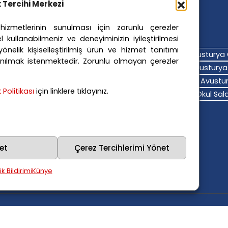
ik Tercihi Merkezi
izmetlerinin sunulması için zorunlu çerezler
ler Etiketler
l kullanabilmeniz ve deneyiminizin iyileştirilmesi
nelik kişiselleştirilmiş ürün ve hizmet tanıtımı
turya Adalet Sistemi
Avusturya Eğitim Sistemi
Avusturya 
nılmak istenmektedir. Zorunlu olmayan çerezler
turya Hava Durumu
Avusturya Içişleri Bakanlığı
Avusturya 
turya Polis Soruşturması
Avusturya Sağlık Sistemi
Avustur
ik Politikası
için linklere tıklayınız.
turya Trafik Haberleri
Donald Trump
FPÖ
Graz Okul Saldı
na Polisi
Viyana Suç Haberleri
et
Çerez Tercihlerimi Yönet
lik Bildirimi
Künye
lıdır.
Kullanım Şartları
Gizlilik Politikası