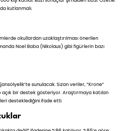
6 kişi katıldı. Bazı sonuçlar şimdiden sızdı. Özetle:
nda kutlanmalı.
lerde okullardan uzaklaştırılması önerilen
anda Noel Baba (Nikolaus) gibi figürlerin bazı
ansölyelik’te sunulacak. Sızan veriler, “Krone”
 açık bir destek gösteriyor. Araştırmaya katılan
eri desteklediğini ifade etti.
cuklar
kakta değil” ifadesine %86 katılıyor. %85’e göre: