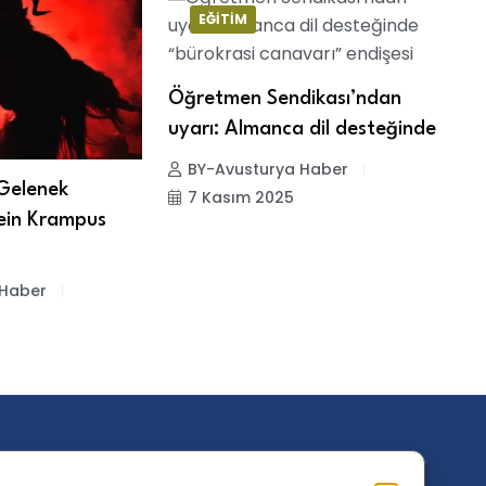
EĞITIM
Öğretmen Sendikası’ndan
uyarı: Almanca dil desteğinde
BY-Avusturya Haber
Gelenek
K
7 Kasım 2025
lein Krampus
B
 Haber