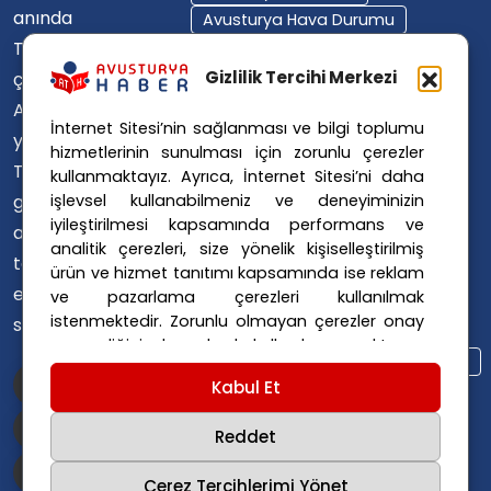
anında
Avusturya Hava Durumu
Türkçe'ye
Avusturya Içişleri Bakanlığı
Avusturya Polisi
Gizlilik Tercihi Merkezi
çevirerek,
Avusturya Polis Operasyonu
Avusturya'da
İnternet Sitesi’nin sağlanması ve bilgi toplumu
Avusturya Polis Soruşturması
yaşayan
hizmetlerinin sunulması için zorunlu çerezler
Avusturya Sağlık Sistemi
Türklerin ülke
kullanmaktayız. Ayrıca, İnternet Sitesi’ni daha
Avusturya Siyaseti
işlevsel kullanabilmeniz ve deneyiminizin
gündemini
Avusturya Suç Haberleri
iyileştirilmesi kapsamında performans ve
ana dillerinde
Avusturya Trafik Haberleri
analitik çerezleri, size yönelik kişiselleştirilmiş
takip
ürün ve hizmet tanıtımı kapsamında ise reklam
Donald Trump
FPÖ
etmelerini
ve pazarlama çerezleri kullanılmak
Graz Okul Saldırısı
istenmektedir. Zorunlu olmayan çerezler onay
sağlıyoruz.
Internet Dolandırıcılığı
vermediğiniz durumlarda kullanılmayacaktır.
Itfaiye Müdahalesi
Viyana Polisi
Ayarlarınız 365 gün saklanır.
Çerez Politikası
Kabul Et
Viyana Suç Haberleri
ve
Gizlilik Politikası
için linklere tıklayınız.
Reddet
Çerez Tercihlerimi Yönet