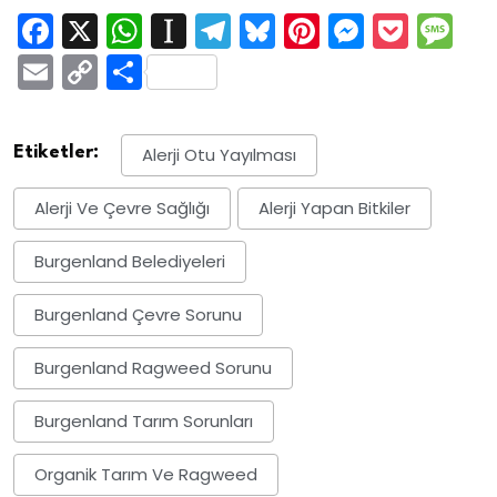
Facebook
X
WhatsApp
Instapaper
Telegram
Bluesky
Pinterest
Messen
Pock
M
Email
Copy
Share
Link
Etiketler:
Alerji Otu Yayılması
Alerji Ve Çevre Sağlığı
Alerji Yapan Bitkiler
Burgenland Belediyeleri
Burgenland Çevre Sorunu
Burgenland Ragweed Sorunu
Burgenland Tarım Sorunları
Organik Tarım Ve Ragweed