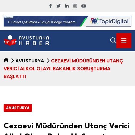
AVUSTURYA
CEZAEVI MÜDÜRÜNDEN UTANÇ
VERICI ALKOL OLAYI: BAKANLIK SORUŞTURMA
BAŞLATTI
AVUSTURYA
Cezaevi Müdüründen Utanç Verici