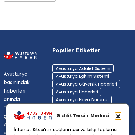
Popüler Etiketler
Avusturya Adalet Sistemi
Avusturya
Avusturya Eğitim Sistemi
basınındaki
Avusturya Güvenlik Haberleri
haberleri
Avusturya Haberleri
anında
Avusturya Hava Durumu
Türkçe'ye
Avusturya Içişleri Bakanlığı
Avusturya Polisi
Gizlilik Tercihi Merkezi
çevirerek,
Avusturya Polis Operasyonu
Avusturya'da
İnternet Sitesi’nin sağlanması ve bilgi toplumu
Avusturya Polis Soruşturması
yaşayan