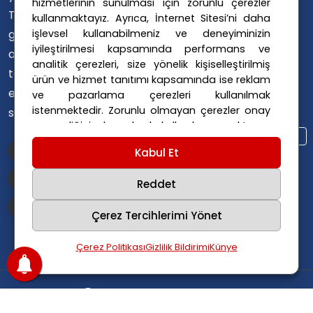
hizmetlerinin sunulması için zorunlu çerezler
Avusturya Sağlık Sistemi
Türklerin ülke
kullanmaktayız. Ayrıca, İnternet Sitesi’ni daha
Avusturya Siyaseti
işlevsel kullanabilmeniz ve deneyiminizin
gündemini
Avusturya Suç Haberleri
iyileştirilmesi kapsamında performans ve
ana dillerinde
Avusturya Trafik Haberleri
analitik çerezleri, size yönelik kişiselleştirilmiş
takip
ürün ve hizmet tanıtımı kapsamında ise reklam
Donald Trump
FPÖ
etmelerini
ve pazarlama çerezleri kullanılmak
Graz Okul Saldırısı
istenmektedir. Zorunlu olmayan çerezler onay
sağlıyoruz.
Internet Dolandırıcılığı
vermediğiniz durumlarda kullanılmayacaktır.
Itfaiye Müdahalesi
Viyana Polisi
Ayarlarınız 365 gün saklanır.
Çerez Politikası
Kabul Et
Viyana Suç Haberleri
ve
Gizlilik Politikası
için linklere tıklayınız.
Reddet
Çerez Tercihlerimi Yönet
Çerez Politikası
Gizlilik Bildirimi
Künye
Copyright
2025
Avusturya Haber
.
Tüm hakları