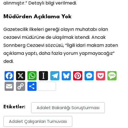
alınmıştır.” Detaylı bilgi verilmedi.
Müdürden Açıklama Yok
Gazetecilik ilkeleri gereği olayın muhatabı olan
cezaevi müdürüne de ulaşılmak istendi. Ancak
Sonnberg Cezaevi sözcüsü, “İlgili idari makam zaten
açıklama yaptı, daha fazla yorum yapmayacağız”
dedi.
Facebook
X
WhatsApp
Instapaper
Telegram
Bluesky
Pinterest
Messen
Pock
M
Email
Copy
Share
Link
Etiketler:
Adalet Bakanlığı Soruşturması
Adalet Çalışanları Turnuvası