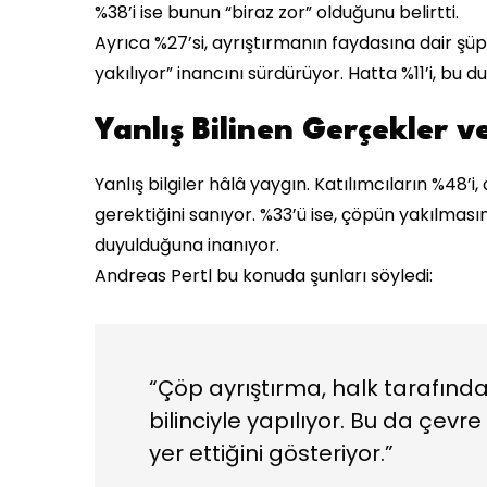
%38’i ise bunun “biraz zor” olduğunu belirtti.
Ayrıca %27’si, ayrıştırmanın faydasına dair şüp
yakılıyor” inancını sürdürüyor. Hatta %11’i, bu 
Yanlış Bilinen Gerçekler v
Yanlış bilgiler hâlâ yaygın. Katılımcıların %4
gerektiğini sanıyor. %33’ü ise, çöpün yakılması
duyulduğuna inanıyor.
Andreas Pertl bu konuda şunları söyledi:
“Çöp ayrıştırma, halk tarafında
bilinciyle yapılıyor. Bu da çev
yer ettiğini gösteriyor.”