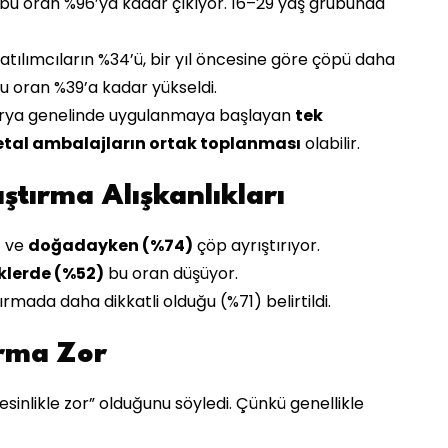
e bu oran %96’ya kadar çıkıyor. 16–29 yaş grubunda
atılımcıların %34’ü, bir yıl öncesine göre çöpü daha
 bu oran %39’a kadar yükseldi.
sturya genelinde uygulanmaya başlayan
tek
tal ambalajların ortak toplanması
olabilir.
tırma Alışkanlıkları
)
ve
doğadayken (%74)
çöp ayrıştırıyor.
iklerde (%52)
bu oran düşüyor.
ırmada daha dikkatli olduğu (%71) belirtildi.
ırma Zor
esinlikle zor” olduğunu söyledi. Çünkü genellikle