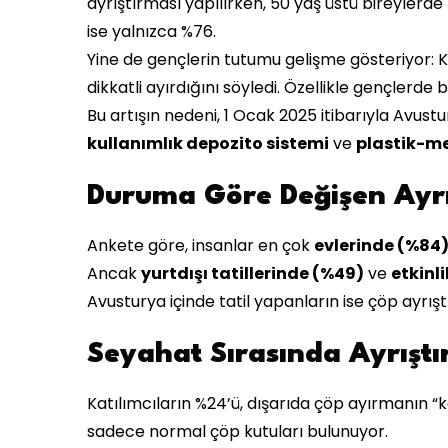
ayrıştırması yapılırken, 50 yaş üstü bireylerd
ise yalnızca %76.
Yine de gençlerin tutumu gelişme gösteriyor: K
dikkatli ayırdığını söyledi. Özellikle gençlerde
Bu artışın nedeni, 1 Ocak 2025 itibarıyla Avu
kullanımlık depozito sistemi
ve
plastik-me
Duruma Göre Değişen Ayrış
Ankete göre, insanlar en çok
evlerinde (%84
Ancak
yurtdışı tatillerinde (%49)
ve
etkinl
Avusturya içinde tatil yapanların ise çöp ayrışt
Seyahat Sırasında Ayrışt
Katılımcıların %24’ü, dışarıda çöp ayırmanın “k
sadece normal çöp kutuları bulunuyor.