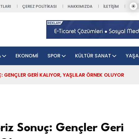
TLARI
ÇEREZ POLITIKASI
HAKKIMIZDA
İLETIŞIM
A
EKONOMI
SPOR
KÜLTÜR SANAT
YAŞ
 GENÇLER GERI KALIYOR, YAŞLILAR ÖRNEK OLUYOR
iz Sonuç: Gençler Geri