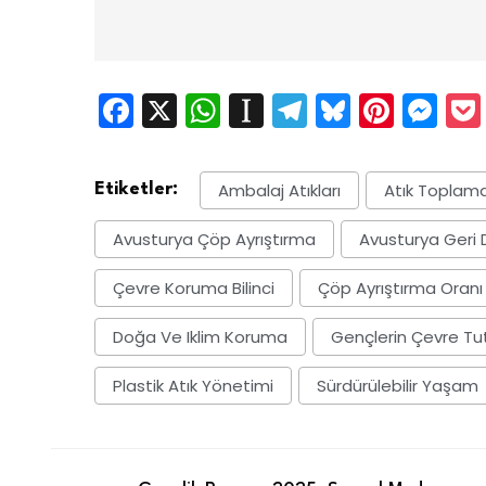
Facebook
X
WhatsApp
Instapaper
Telegram
Bluesky
Pinte
Me
Ambalaj Atıkları
Atık Toplama 
Etiketler:
Avusturya Çöp Ayrıştırma
Avusturya Geri
Çevre Koruma Bilinci
Çöp Ayrıştırma Oranı
Doğa Ve Iklim Koruma
Gençlerin Çevre T
Plastik Atık Yönetimi
Sürdürülebilir Yaşam