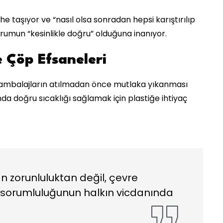
he taşıyor ve “nasıl olsa sonradan hepsi karıştırılıp
durumun “kesinlikle doğru” olduğuna inanıyor.
e Çöp Efsaneleri
8’i, ambalajların atılmadan önce mutlaka yıkanması
nda doğru sıcaklığı sağlamak için plastiğe ihtiyaç
n zorunluluktan değil, çevre
re sorumluluğunun halkın vicdanında