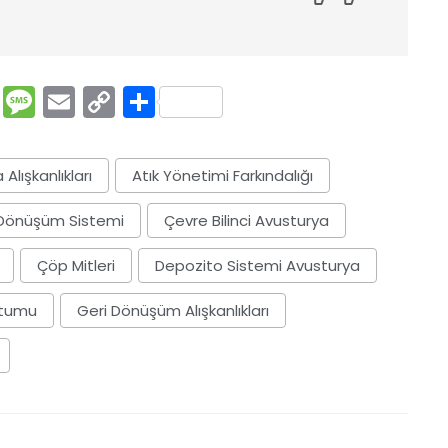
rest
ssenger
Pocket
Message
Email
Copy
Share
Link
Alışkanlıkları
Atık Yönetimi Farkındalığı
 Dönüşüm Sistemi
Çevre Bilinci Avusturya
Çöp Mitleri
Depozito Sistemi Avusturya
utumu
Geri Dönüşüm Alışkanlıkları