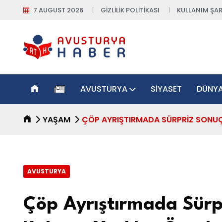
7 AUGUST 2026
GIZLILIK POLITIKASI
KULLANIM ŞAR
AVUSTURYA
SIYASET
DÜNY
YAŞAM
ÇÖP AYRIŞTIRMADA SÜRPRIZ SONUÇ:
AVUSTURYA
Çöp Ayrıştırmada Sürpr