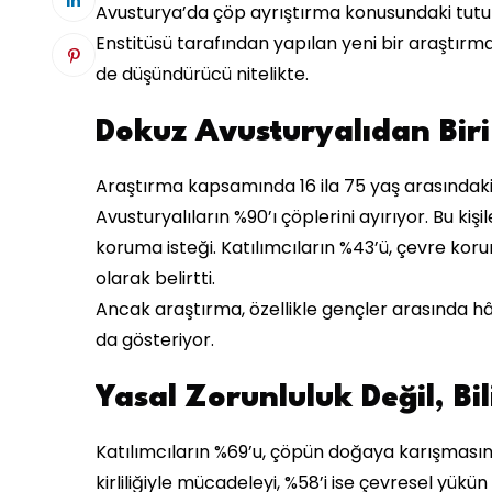
Avusturya’da çöp ayrıştırma konusundaki tutu
Enstitüsü tarafından yapılan yeni bir araştırm
de düşündürücü nitelikte.
Dokuz Avusturyalıdan Bir
Araştırma kapsamında 16 ila 75 yaş arasındaki
Avusturyalıların %90’ı çöplerini ayırıyor. Bu kiş
koruma isteği. Katılımcıların %43’ü, çevre kor
olarak belirtti.
Ancak araştırma, özellikle gençler arasında hâlâ
da gösteriyor.
Yasal Zorunluluk Değil, Bil
Katılımcıların %69’u, çöpün doğaya karışmasın
kirliliğiyle mücadeleyi, %58’i ise çevresel yük