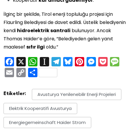
Kooperatif
kâr amacı güdemiyor
.
İlginç bir şekilde, Tirol enerji topluluğu projesi için
Flaurling Belediyesi de davet edildi. Üstelik belediyenin
kendi
hidroelektrik santrali
bulunuyor. Ancak
Thomas Haider’e göre, “Belediyeden gelen yanıt
maalesef
sıfır ilgi
oldu.”
Facebook
X
WhatsApp
Instapaper
Telegram
Bluesky
Pinterest
Messen
Pock
M
Email
Copy
Share
Link
Etiketler:
Avusturya Yenilenebilir Enerji Projeleri
Elektrik Kooperatifi Avusturya
Energiegemeinschaft Haider Strom