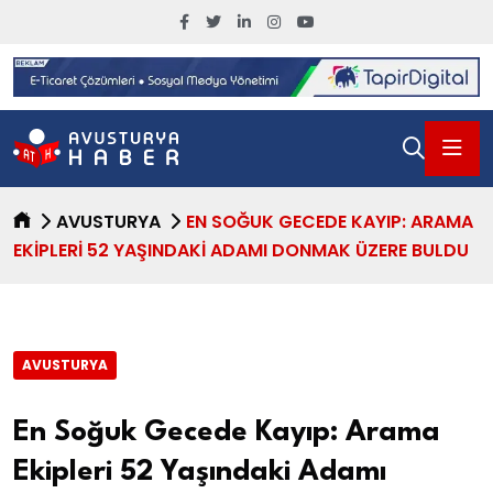
AVUSTURYA
EN SOĞUK GECEDE KAYIP: ARAMA
EKIPLERI 52 YAŞINDAKI ADAMI DONMAK ÜZERE BULDU
AVUSTURYA
En Soğuk Gecede Kayıp: Arama
Ekipleri 52 Yaşındaki Adamı