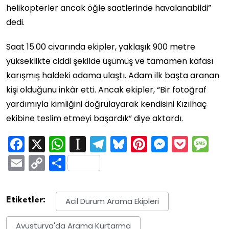
helikopterler ancak öğle saatlerinde havalanabildi”
dedi.
Saat 15.00 civarında ekipler, yaklaşık 900 metre
yükseklikte ciddi şekilde üşümüş ve tamamen kafası
karışmış haldeki adama ulaştı. Adam ilk başta aranan
kişi olduğunu inkâr etti. Ancak ekipler, “Bir fotoğraf
yardımıyla kimliğini doğrulayarak kendisini Kızılhaç
ekibine teslim etmeyi başardık” diye aktardı.
Facebook
X
WhatsApp
Instapaper
Telegram
Bluesky
Pinterest
Messen
Pock
M
Email
Copy
Share
Link
Etiketler:
Acil Durum Arama Ekipleri
Avusturya'da Arama Kurtarma