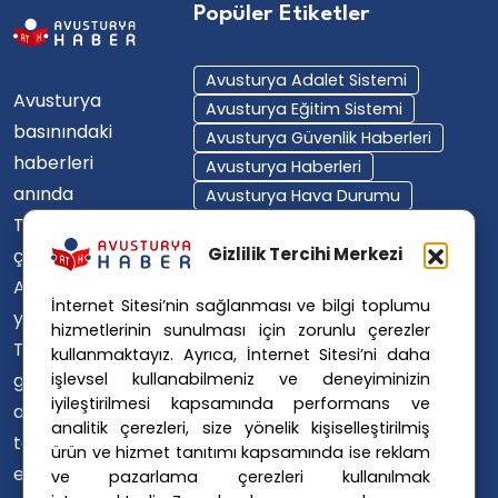
Popüler Etiketler
Avusturya Adalet Sistemi
Avusturya
Avusturya Eğitim Sistemi
basınındaki
Avusturya Güvenlik Haberleri
haberleri
Avusturya Haberleri
anında
Avusturya Hava Durumu
Türkçe'ye
Avusturya Içişleri Bakanlığı
Avusturya Polisi
Gizlilik Tercihi Merkezi
çevirerek,
Avusturya Polis Operasyonu
Avusturya'da
İnternet Sitesi’nin sağlanması ve bilgi toplumu
Avusturya Polis Soruşturması
yaşayan
hizmetlerinin sunulması için zorunlu çerezler
Avusturya Sağlık Sistemi
Türklerin ülke
kullanmaktayız. Ayrıca, İnternet Sitesi’ni daha
Avusturya Siyaseti
işlevsel kullanabilmeniz ve deneyiminizin
gündemini
Avusturya Suç Haberleri
iyileştirilmesi kapsamında performans ve
ana dillerinde
Avusturya Trafik Haberleri
analitik çerezleri, size yönelik kişiselleştirilmiş
takip
ürün ve hizmet tanıtımı kapsamında ise reklam
Donald Trump
FPÖ
etmelerini
ve pazarlama çerezleri kullanılmak
Graz Okul Saldırısı