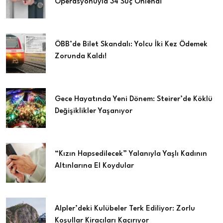
Operasyonuyla 34 Suç Önlendi
ÖBB’de Bilet Skandalı: Yolcu İki Kez Ödemek
Zorunda Kaldı!
Gece Hayatında Yeni Dönem: Steirer’de Köklü
Değişiklikler Yaşanıyor
“Kızın Hapsedilecek” Yalanıyla Yaşlı Kadının
Altınlarına El Koydular
Alpler’deki Kulübeler Terk Ediliyor: Zorlu
Koşullar Kiracıları Kaçırıyor