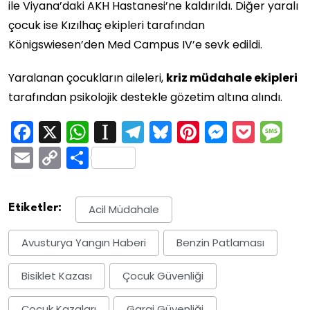
ile Viyana’daki AKH Hastanesi’ne kaldırıldı. Diğer yaralı
çocuk ise Kızılhaç ekipleri tarafından
Königswiesen’den Med Campus IV’e sevk edildi.
Yaralanan çocukların aileleri,
kriz müdahale ekipleri
tarafından psikolojik destekle gözetim altına alındı.
Facebook
X
WhatsApp
Instapaper
Telegram
Bluesky
Pinterest
Messen
Pock
M
Email
Copy
Share
Link
Etiketler:
Acil Müdahale
Avusturya Yangın Haberi
Benzin Patlaması
Bisiklet Kazası
Çocuk Güvenliği
Çocuk Kazaları
Garaj Güvenliği