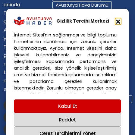
anında
Avusturya Hava Durumu
Türkçe'ye
Avusturya Içişleri Bakanlığı
Avusturya Polisi
Gizlilik Tercihi Merkezi
çevirerek,
Avusturya Polis Operasyonu
Avusturya'da
İnternet Sitesi’nin sağlanması ve bilgi toplumu
Avusturya Polis Soruşturması
yaşayan
hizmetlerinin sunulması için zorunlu çerezler
Avusturya Sağlık Sistemi
Türklerin ülke
kullanmaktayız. Ayrıca, İnternet Sitesi’ni daha
Avusturya Siyaseti
işlevsel kullanabilmeniz ve deneyiminizin
gündemini
Avusturya Suç Haberleri
iyileştirilmesi kapsamında performans ve
ana dillerinde
Avusturya Trafik Haberleri
analitik çerezleri, size yönelik kişiselleştirilmiş
takip
ürün ve hizmet tanıtımı kapsamında ise reklam
Donald Trump
FPÖ
etmelerini
ve pazarlama çerezleri kullanılmak
Graz Okul Saldırısı
istenmektedir. Zorunlu olmayan çerezler onay
sağlıyoruz.
Internet Dolandırıcılığı
vermediğiniz durumlarda kullanılmayacaktır.
Itfaiye Müdahalesi
Viyana Polisi
Ayarlarınız 365 gün saklanır.
Çerez Politikası
Kabul Et
Viyana Suç Haberleri
ve
Gizlilik Politikası
için linklere tıklayınız.
Reddet
Çerez Tercihlerimi Yönet