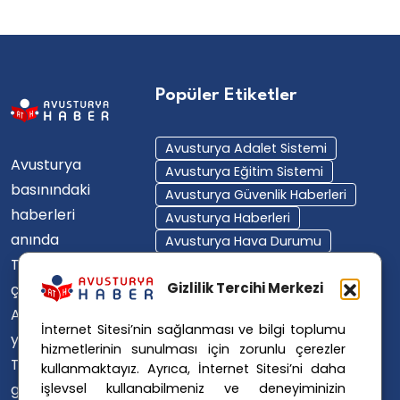
Popüler Etiketler
Avusturya Adalet Sistemi
Avusturya
Avusturya Eğitim Sistemi
basınındaki
Avusturya Güvenlik Haberleri
haberleri
Avusturya Haberleri
anında
Avusturya Hava Durumu
Türkçe'ye
Avusturya Içişleri Bakanlığı
Avusturya Polisi
Gizlilik Tercihi Merkezi
çevirerek,
Avusturya Polis Operasyonu
Avusturya'da
İnternet Sitesi’nin sağlanması ve bilgi toplumu
Avusturya Polis Soruşturması
yaşayan
hizmetlerinin sunulması için zorunlu çerezler
Avusturya Sağlık Sistemi
Türklerin ülke
kullanmaktayız. Ayrıca, İnternet Sitesi’ni daha
Avusturya Siyaseti
işlevsel kullanabilmeniz ve deneyiminizin
gündemini