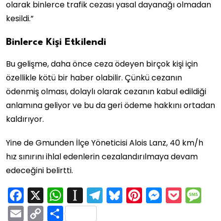
olarak binlerce trafik cezası yasal dayanağı olmadan
kesildi.”
Binlerce Kişi Etkilendi
Bu gelişme, daha önce ceza ödeyen birçok kişi için
özellikle kötü bir haber olabilir. Çünkü cezanın
ödenmiş olması, dolaylı olarak cezanın kabul edildiği
anlamına geliyor ve bu da geri ödeme hakkını ortadan
kaldırıyor.
Yine de Gmunden İlçe Yöneticisi Alois Lanz, 40 km/h
hız sınırını ihlal edenlerin cezalandırılmaya devam
edeceğini belirtti.
Facebook
X
WhatsApp
Instapaper
Telegram
Bluesky
Pinterest
Messen
Pock
M
Email
Copy
Share