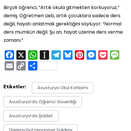
Birçok öğrenci, “Artık okula gitmekten korkuyoruz,”
demiş. Öğretmen Lieb, artık çocuklara sadece ders
değil, hayatı anlatmak gerektiğini söylüyor: “Normal
ders mümkün değil. Şu an, hayat üzerine ders verme
zamanı.”
Facebook
X
WhatsApp
Instapaper
Telegram
Bluesky
Pinterest
Messen
Pock
M
Email
Copy
Share
Link
Etiketler:
Avusturya Okul Katliamı
Avusturya’da Öğrenci Güvenliği
Avusturya’da Şiddet
Dreierschützengasse Saldırısı