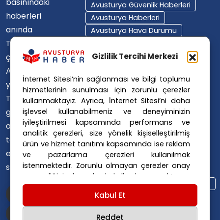
basınındaki
Avusturya Güvenlik Haberleri
haberleri
Avusturya Haberleri
anında
Avusturya Hava Durumu
Türkçe'ye
Avusturya Içişleri Bakanlığı
Avusturya Polisi
Gizlilik Tercihi Merkezi
çevirerek,
Avusturya Polis Operasyonu
Avusturya'da
İnternet Sitesi’nin sağlanması ve bilgi toplumu
Avusturya Polis Soruşturması
yaşayan
hizmetlerinin sunulması için zorunlu çerezler
Avusturya Sağlık Sistemi
Türklerin ülke
kullanmaktayız. Ayrıca, İnternet Sitesi’ni daha
Avusturya Siyaseti
işlevsel kullanabilmeniz ve deneyiminizin
gündemini
Avusturya Suç Haberleri
iyileştirilmesi kapsamında performans ve
ana dillerinde
Avusturya Trafik Haberleri
analitik çerezleri, size yönelik kişiselleştirilmiş
takip
ürün ve hizmet tanıtımı kapsamında ise reklam
Donald Trump
FPÖ
etmelerini
ve pazarlama çerezleri kullanılmak
Graz Okul Saldırısı
istenmektedir. Zorunlu olmayan çerezler onay
sağlıyoruz.
Internet Dolandırıcılığı
vermediğiniz durumlarda kullanılmayacaktır.
Itfaiye Müdahalesi
Viyana Polisi
Ayarlarınız 365 gün saklanır.
Çerez Politikası
Kabul Et
Viyana Suç Haberleri
ve
Gizlilik Politikası
için linklere tıklayınız.
Reddet