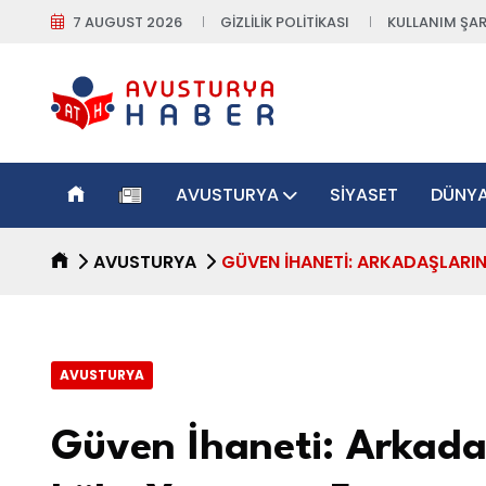
7 AUGUST 2026
GIZLILIK POLITIKASI
KULLANIM ŞAR
AVUSTURYA
SIYASET
DÜNY
AVUSTURYA
GÜVEN İHANETI: ARKADAŞLARIN
AVUSTURYA
Güven İhaneti: Arkadaş