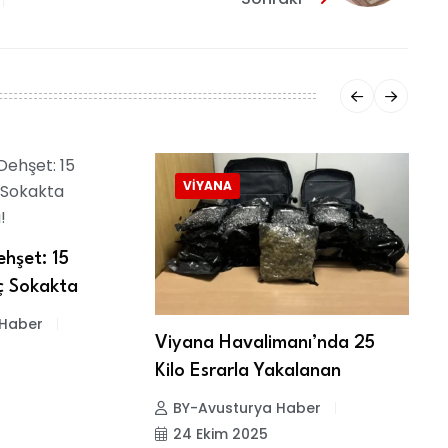
VIYANA
ehşet: 15
ç Sokakta
 Haber
Viyana Havalimanı’nda 25
V
Kilo Esrarla Yakalanan
o
BY-Avusturya Haber
24 Ekim 2025