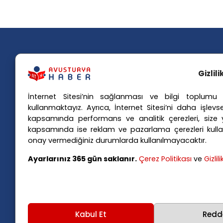
Gizlil
İnternet Sitesi’nin sağlanması ve bilgi toplumu h
Popü
kullanmaktayız. Ayrıca, İnternet Sitesi’ni daha işlevse
kapsamında performans ve analitik çerezleri, size yö
Avusturya basınındaki haberleri
Avus
kapsamında ise reklam ve pazarlama çerezleri kulla
anında Türkçe'ye çevirerek,
Avus
onay vermediğiniz durumlarda kullanılmayacaktır.
Avusturya'da yaşayan Türklerin ülke
Avus
Ayarlarınız 365 gün saklanır.
Çerez Politikası
ve
Gizlil
Avus
gündemini ana dillerinde takip
Viya
etmelerini sağlıyoruz.
Kabul Et
Redd