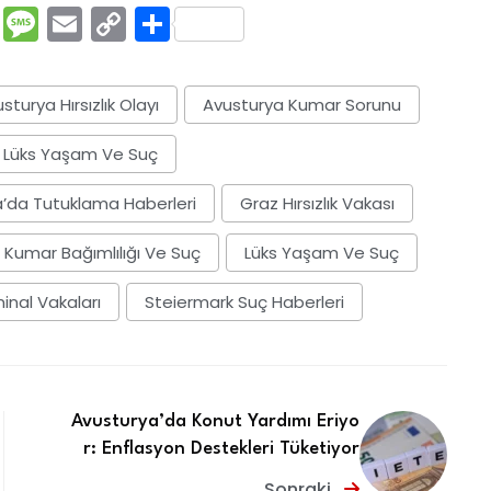
rest
ssenger
Pocket
Message
Email
Copy
Share
Link
sturya Hırsızlık Olayı
Avusturya Kumar Sorunu
 Lüks Yaşam Ve Suç
’da Tutuklama Haberleri
Graz Hırsızlık Vakası
Kumar Bağımlılığı Ve Suç
Lüks Yaşam Ve Suç
inal Vakaları
Steiermark Suç Haberleri
Avusturya’da Konut Yardımı Eriyo
r: Enflasyon Destekleri Tüketiyor
Sonraki