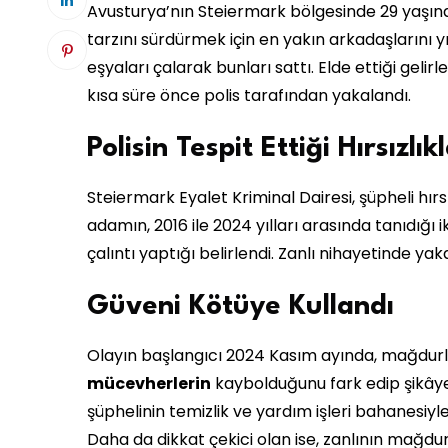
Avusturya’nın Steiermark bölgesinde 29 yaşın
tarzını sürdürmek için en yakın arkadaşlarını y
eşyaları çalarak bunları sattı. Elde ettiği geli
kısa süre önce polis tarafından yakalandı.
Polisin Tespit Ettiği Hırsızlık
Steiermark Eyalet Kriminal Dairesi, şüpheli hır
adamın, 2016 ile 2024 yılları arasında tanıdığı
çalıntı yaptığı belirlendi. Zanlı nihayetinde yak
Güveni Kötüye Kullandı
Olayın başlangıcı 2024 Kasım ayında, mağdurl
mücevherlerin
kaybolduğunu fark edip şikâye
şüphelinin temizlik ve yardım işleri bahanesiyl
Daha da dikkat çekici olan ise, zanlının mağdur