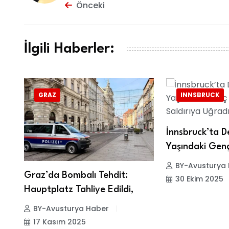
Önceki
İlgili Haberler:
GRAZ
INNSBRUCK
İnnsbruck’ta D
Yaşındaki Gen
BY-Avusturya
 52
Graz’da Bombalı Tehdit:
30 Ekim 2025
Hauptplatz Tahliye Edildi,
BY-Avusturya Haber
17 Kasım 2025