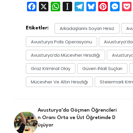
Facebook
X
WhatsApp
Instapaper
Telegram
Bluesky
Pinte
Me
Arkadaşlarını Soyan Hırsız
Avu
Etiketler:
Avusturya Polis Operasyonu
Avusturya’da
Avusturya’da Mücevher Hırsızlığı
Avusturya
Graz Kriminal Olay
Güven Ihlali Suçları
Mücevher Ve Altın Hırsızlığı
Steiermark Krim
Avusturya’da Göçmen Öğrencileri
n Oranı Orta ve Üst Öğretimde D
üşüyor