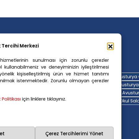
ik Tercihi Merkezi
izmetlerinin sunulması için zorunlu çerezler
ler Etiketler
l kullanabilmeniz ve deneyiminizin iyileştirilmesi
nelik kişiselleştirilmiş ürün ve hizmet tanıtımı
turya Adalet Sistemi
Avusturya Eğitim Sistemi
Avusturya 
nılmak istenmektedir. Zorunlu olmayan çerezler
turya Hava Durumu
Avusturya Içişleri Bakanlığı
Avusturya 
turya Polis Soruşturması
Avusturya Sağlık Sistemi
Avustur
ik Politikası
için linklere tıklayınız.
turya Trafik Haberleri
Donald Trump
FPÖ
Graz Okul Saldı
na Polisi
Viyana Suç Haberleri
et
Çerez Tercihlerimi Yönet