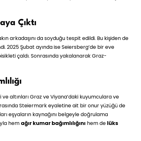
aya Çıktı
akın arkadaşını da soyduğu tespit edildi. Bu kişiden de
ndi. 2025 Şubat ayında ise Seiersberg’de bir eve
ç bisikleti çaldı. Sonrasında yakalanarak Graz-
ılığı
i ve altınları Graz ve Viyana’daki kuyumculara ve
arasında Steiermark eyaletine ait bir onur yüzüğü de
kları eşyaların kaynağını belgeyle doğrulama
rayla hem
ağır kumar bağımlılığını
hem de
lüks