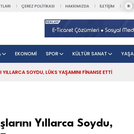
TLARI
ÇEREZ POLITIKASI
HAKKIMIZDA
İLETIŞIM
A
EKONOMI
SPOR
KÜLTÜR SANAT
YAŞ
I YILLARCA SOYDU, LÜKS YAŞAMINI FINANSE ETTI
larını Yıllarca Soydu,