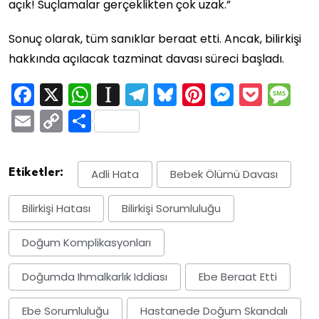
açık! Suçlamalar gerçeklikten çok uzak.”
Sonuç olarak, tüm sanıklar beraat etti. Ancak, bilirkişi
hakkında açılacak tazminat davası süreci başladı.
Facebook
X
WhatsApp
Instapaper
Telegram
Bluesky
Pinterest
Messen
Pock
M
Email
Copy
Share
Link
Etiketler:
Adli Hata
Bebek Ölümü Davası
Bilirkişi Hatası
Bilirkişi Sorumluluğu
Doğum Komplikasyonları
Doğumda Ihmalkarlık Iddiası
Ebe Beraat Etti
Ebe Sorumluluğu
Hastanede Doğum Skandalı