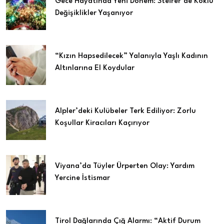
Gece Hayatında Yeni Dönem: Steirer’de Köklü
Değişiklikler Yaşanıyor
“Kızın Hapsedilecek” Yalanıyla Yaşlı Kadının
Altınlarına El Koydular
Alpler’deki Kulübeler Terk Ediliyor: Zorlu
Koşullar Kiracıları Kaçırıyor
Viyana’da Tüyler Ürperten Olay: Yardım
Yercine İstismar
Tirol Dağlarında Çığ Alarmı: “Aktif Durum