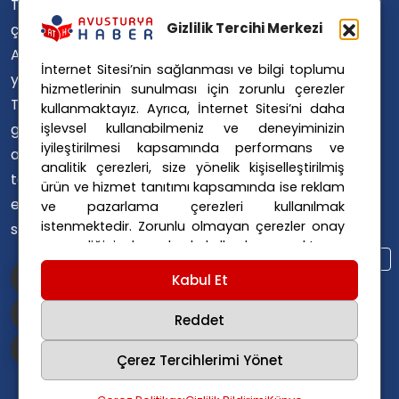
Türkçe'ye
Avusturya Içişleri Bakanlığı
Avusturya Polisi
Gizlilik Tercihi Merkezi
çevirerek,
Avusturya Polis Operasyonu
Avusturya'da
İnternet Sitesi’nin sağlanması ve bilgi toplumu
Avusturya Polis Soruşturması
yaşayan
hizmetlerinin sunulması için zorunlu çerezler
Avusturya Sağlık Sistemi
Türklerin ülke
kullanmaktayız. Ayrıca, İnternet Sitesi’ni daha
Avusturya Siyaseti
işlevsel kullanabilmeniz ve deneyiminizin
gündemini
Avusturya Suç Haberleri
iyileştirilmesi kapsamında performans ve
ana dillerinde
Avusturya Trafik Haberleri
analitik çerezleri, size yönelik kişiselleştirilmiş
takip
ürün ve hizmet tanıtımı kapsamında ise reklam
Donald Trump
FPÖ
etmelerini
ve pazarlama çerezleri kullanılmak
Graz Okul Saldırısı
istenmektedir. Zorunlu olmayan çerezler onay
sağlıyoruz.
Internet Dolandırıcılığı
vermediğiniz durumlarda kullanılmayacaktır.
Itfaiye Müdahalesi
Viyana Polisi
Ayarlarınız 365 gün saklanır.
Çerez Politikası
Kabul Et
Viyana Suç Haberleri
ve
Gizlilik Politikası
için linklere tıklayınız.
Reddet
Çerez Tercihlerimi Yönet