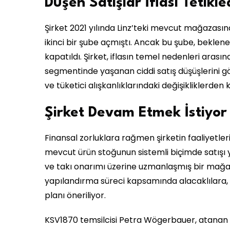
Düşen Satışlar İflası Tetikle
Şirket 2021 yılında Linz’teki mevcut mağazası
ikinci bir şube açmıştı. Ancak bu şube, bekle
kapatıldı. Şirket, iflasın temel nedenleri arasın
segmentinde yaşanan ciddi satış düşüşlerini gös
ve tüketici alışkanlıklarındaki değişikliklerden k
Şirket Devam Etmek İstiyor
Finansal zorluklara rağmen şirketin faaliyetle
mevcut ürün stoğunun sistemli biçimde satışı y
ve takı onarımı üzerine uzmanlaşmış bir mağa
yapılandırma süreci kapsamında alacaklılara, 
planı öneriliyor.
KSV1870 temsilcisi Petra Wögerbauer, atanan ifl