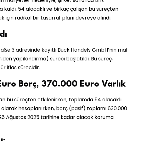
an maliyetler nedeniyle, şirket sonunda Linz
aldı. 54 alacaklı ve birkaç çalışan bu süreçten
k için radikal bir tasarruf planı devreye alındı.
dı
raße 3 adresinde kayıtlı Buck Handels GmbH’nin mal
niden yapılandırma) süreci başlatıldı. Bu süreç,
r iflas sürecidir.
uro Borç, 370.000 Euro Varlık
şan bu süreçten etkilenirken, toplamda 54 alacaklı
ro olarak hesaplanırken, borç (pasif) toplamı 630.000
eç 26 Ağustos 2025 tarihine kadar alacak koruma