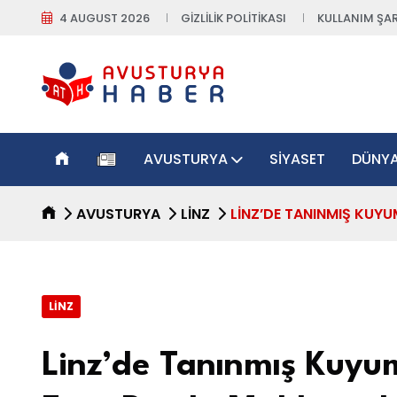
4 AUGUST 2026
GIZLILIK POLITIKASI
KULLANIM ŞAR
AVUSTURYA
SIYASET
DÜNY
AVUSTURYA
LINZ
LINZ’DE TANINMIŞ KUY
LINZ
Linz’de Tanınmış Kuyum