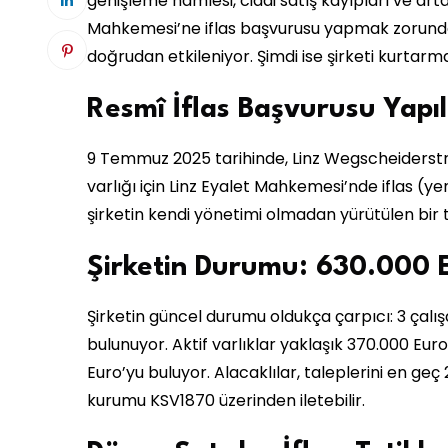
genişleme hamlesi, ciddi satış kayıpları ve art
Mahkemesi’ne iflas başvurusu yapmak zorunda k
doğrudan etkileniyor. Şimdi ise şirketi kurtarma
Resmî İflas Başvurusu Yapıl
9 Temmuz 2025 tarihinde, Linz Wegscheiderst
varlığı için Linz Eyalet Mahkemesi’nde iflas (ye
şirketin kendi yönetimi olmadan yürütülen bir tü
Şirketin Durumu: 630.000 E
Şirketin güncel durumu oldukça çarpıcı: 3 çalı
bulunuyor. Aktif varlıklar yaklaşık 370.000 Eu
Euro’yu buluyor. Alacaklılar, taleplerini en g
kurumu KSV1870 üzerinden iletebilir.