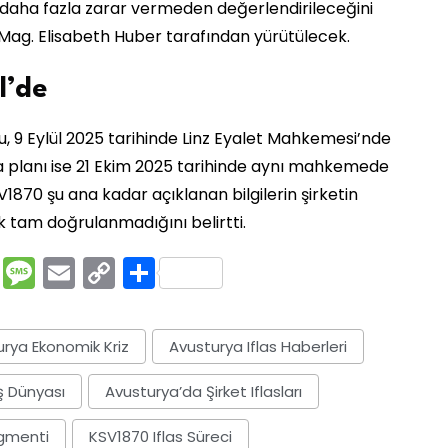
 daha fazla zarar vermeden değerlendirileceğini
kat Mag. Elisabeth Huber tarafından yürütülecek.
l’de
u, 9 Eylül 2025 tarihinde Linz Eyalet Mahkemesi’nde
 planı ise 21 Ekim 2025 tarihinde aynı mahkemede
870 şu ana kadar açıklanan bilgilerin şirketin
 tam doğrulanmadığını belirtti.
rest
ssenger
Pocket
Message
Email
Copy
Share
Link
rya Ekonomik Kriz
Avusturya Iflas Haberleri
ş Dünyası
Avusturya’da Şirket Iflasları
egmenti
KSV1870 Iflas Süreci