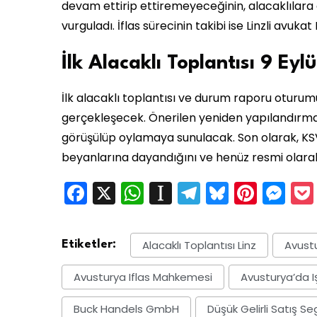
devam ettirip ettiremeyeceğinin, alacaklılara
vurguladı. İflas sürecinin takibi ise Linzli avu
İlk Alacaklı Toplantısı 9 Eylü
İlk alacaklı toplantısı ve durum raporu oturum
gerçekleşecek. Önerilen yeniden yapılandırma
görüşülüp oylamaya sunulacak. Son olarak, KSV1
beyanlarına dayandığını ve henüz resmi olarak
Facebook
X
WhatsApp
Instapaper
Telegram
Bluesky
Pinte
Me
Alacaklı Toplantısı Linz
Avustu
Etiketler:
Avusturya Iflas Mahkemesi
Avusturya’da I
Buck Handels GmbH
Düşük Gelirli Satış S