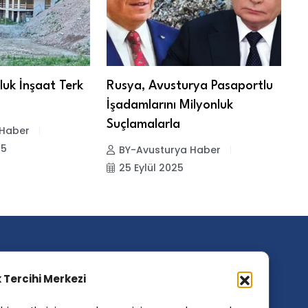
luk İnşaat Terk
Rusya, Avusturya Pasaportlu
A
İşadamlarını Milyonluk
T
Suçlamalarla
İf
 Haber
25
BY-Avusturya Haber
25 Eylül 2025
ik Tercihi Merkezi