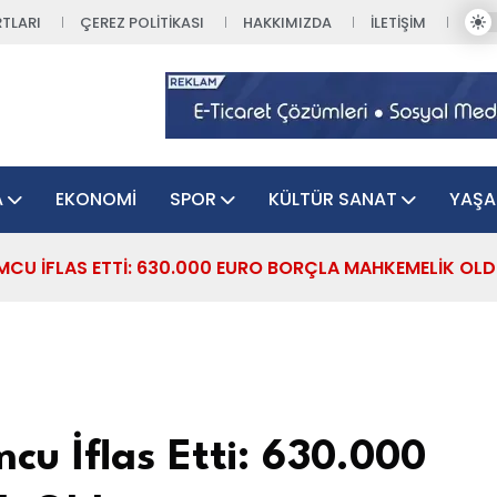
TLARI
ÇEREZ POLITIKASI
HAKKIMIZDA
İLETIŞIM
A
EKONOMI
SPOR
KÜLTÜR SANAT
YAŞ
UMCU İFLAS ETTI: 630.000 EURO BORÇLA MAHKEMELIK OL
cu İflas Etti: 630.000