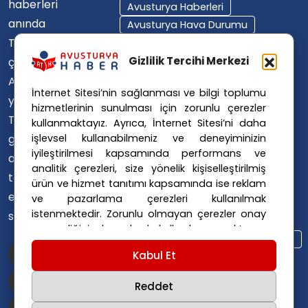
haberleri
Avusturya Haberleri
anında
Avusturya Hava Durumu
Türkçe'ye
Avusturya Içişleri Bakanlığı
Avusturya Polisi
Gizlilik Tercihi Merkezi
çevirerek,
Avusturya Polis Operasyonu
Avusturya'da
İnternet Sitesi’nin sağlanması ve bilgi toplumu
Avusturya Polis Soruşturması
yaşayan
hizmetlerinin sunulması için zorunlu çerezler
Avusturya Sağlık Sistemi
Türklerin ülke
kullanmaktayız. Ayrıca, İnternet Sitesi’ni daha
Avusturya Siyaseti
işlevsel kullanabilmeniz ve deneyiminizin
gündemini
Avusturya Suç Haberleri
iyileştirilmesi kapsamında performans ve
ana dillerinde
Avusturya Trafik Haberleri
analitik çerezleri, size yönelik kişiselleştirilmiş
takip
ürün ve hizmet tanıtımı kapsamında ise reklam
Donald Trump
FPÖ
etmelerini
ve pazarlama çerezleri kullanılmak
Graz Okul Saldırısı
istenmektedir. Zorunlu olmayan çerezler onay
sağlıyoruz.
Internet Dolandırıcılığı
vermediğiniz durumlarda kullanılmayacaktır.
Itfaiye Müdahalesi
Viyana Polisi
Ayarlarınız 365 gün saklanır.
Çerez Politikası
Kabul Et
Viyana Suç Haberleri
ve
Gizlilik Politikası
için linklere tıklayınız.
Reddet