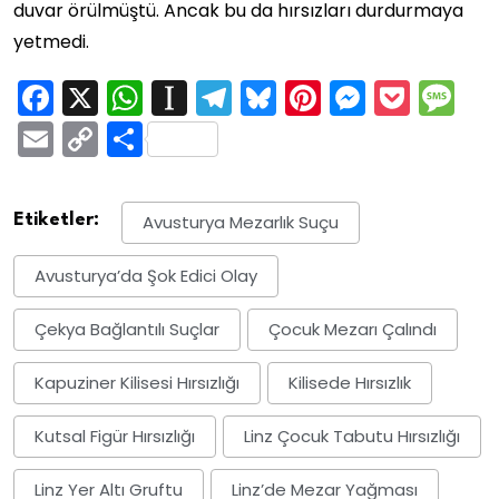
duvar örülmüştü. Ancak bu da hırsızları durdurmaya
yetmedi.
Facebook
X
WhatsApp
Instapaper
Telegram
Bluesky
Pinterest
Messen
Pock
M
Email
Copy
Share
Link
Etiketler:
Avusturya Mezarlık Suçu
Avusturya’da Şok Edici Olay
Çekya Bağlantılı Suçlar
Çocuk Mezarı Çalındı
Kapuziner Kilisesi Hırsızlığı
Kilisede Hırsızlık
Kutsal Figür Hırsızlığı
Linz Çocuk Tabutu Hırsızlığı
Linz Yer Altı Gruftu
Linz’de Mezar Yağması