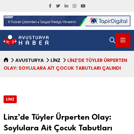
AVUSTURYA
LINZ
LINZ’DE TÜYLER ÜRPERTEN
OLAY: SOYLULARA AIT ÇOCUK TABUTLARI ÇALINDI
LINZ
Linz’de Tüyler Ürperten Olay:
Soylulara Ait Çocuk Tabutları