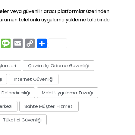
siteler veya güvenilir aracı platformlar üzerinden
ir kurumun telefonla uygulama yükleme talebinde
rest
ssenger
Pocket
Message
Email
Copy
Share
Link
şlemleri
Çevrim Içi Ödeme Güvenliği
ı
Internet Güvenliği
 Dolandırıcılığı
Mobil Uygulama Tuzağı
erkezi
Sahte Müşteri Hizmeti
Tüketici Güvenliği