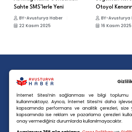
Sahte SMS’lerle Yeni
Otoyol Kenarı
BY-Avusturya Haber
BY-Avusturya
22 Kasım 2025
16 Kasım 2025
Gizlil
İnternet Sitesi’nin sağlanması ve bilgi toplumu h
Popü
kullanmaktayız. Ayrıca, İnternet Sitesi’ni daha işlevse
kapsamında performans ve analitik çerezleri, size yö
Avusturya basınındaki haberleri
Avus
kapsamında ise reklam ve pazarlama çerezleri kulla
anında Türkçe'ye çevirerek,
Avus
onay vermediğiniz durumlarda kullanılmayacaktır.
Avusturya'da yaşayan Türklerin ülke
Avus