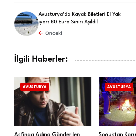
Avusturya’da Kayak Biletleri El Yak
ıyor: 80 Euro Sınırı Aşıldı!
Önceki
İlgili Haberler:
AVUSTURYA
AVUSTURYA
:
Asfinag Adına Gönderilen
Soğuktan Koru