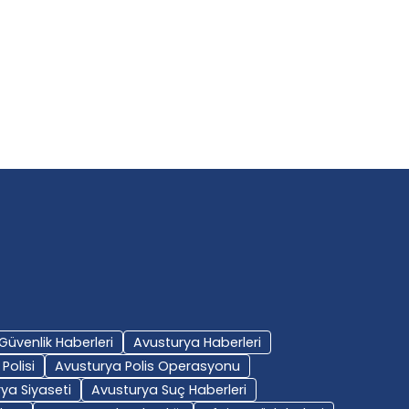
olandırıcılığı: Tirol’de 10.000
Yoğun Güvenlik Önlem
uro’luk
BY-Avusturya Haber
6 Kasım 2025
BY-Avusturya Haber
9 Kasım 2025
Güvenlik Haberleri
Avusturya Haberleri
Polisi
Avusturya Polis Operasyonu
ya Siyaseti
Avusturya Suç Haberleri