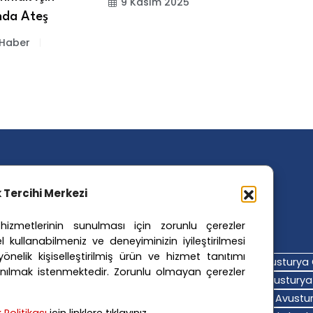
9 Kasım 2025
nda Ateş
D
E
 Haber
ik Tercihi Merkezi
izmetlerinin sunulması için zorunlu çerezler
ler Etiketler
l kullanabilmeniz ve deneyiminizin iyileştirilmesi
nelik kişiselleştirilmiş ürün ve hizmet tanıtımı
turya Adalet Sistemi
Avusturya Eğitim Sistemi
Avusturya 
nılmak istenmektedir. Zorunlu olmayan çerezler
turya Hava Durumu
Avusturya Içişleri Bakanlığı
Avusturya 
turya Polis Soruşturması
Avusturya Sağlık Sistemi
Avustur