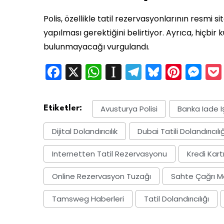
Polis, özellikle tatil rezervasyonlarının resmi 
yapılması gerektiğini belirtiyor. Ayrıca, hiçb
bulunmayacağı vurgulandı.
Facebook
X
WhatsApp
Instapaper
Telegram
Bluesky
Pinte
Me
Avusturya Polisi
Banka Iade I
Etiketler:
Dijital Dolandırıcılık
Dubai Tatili Dolandırıcılığ
Internetten Tatil Rezervasyonu
Kredi Kartı
Online Rezervasyon Tuzağı
Sahte Çağrı M
Tamsweg Haberleri
Tatil Dolandırıcılığı