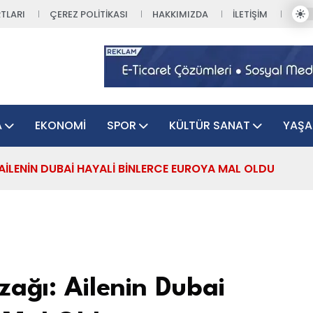
TLARI
ÇEREZ POLITIKASI
HAKKIMIZDA
İLETIŞIM
A
EKONOMI
SPOR
KÜLTÜR SANAT
YAŞ
AILENIN DUBAI HAYALI BINLERCE EUROYA MAL OLDU
ağı: Ailenin Dubai