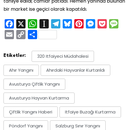
tahliye edildi; camlar patladı. Hemen yanında bulunan
bir market ise geçici olarak kapatıldı.
Facebook
X
WhatsApp
Instapaper
Telegram
Bluesky
Pinterest
Messen
Pock
M
Email
Copy
Share
Link
Etiketler:
320 Itfaiyeci Müdahalesi
Ahır Yangını
Ahırdaki Hayvanlar Kurtarıldı
Avusturya Çiftlik Yangını
Avusturya Hayvan Kurtarma
Çiftlik Yangını Haberi
Itfaiye Buzağı Kurtarma
Pöndorf Yangını
Salzburg Sınır Yangını