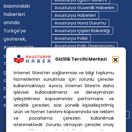
basınındaki
Avusturya Güvenlik Haberleri
haberleri
Avusturya Haberleri
anında
Avusturya Hava Durumu
Türkçe'ye
Avusturya Içişleri Bakanlığı
Avusturya Polisi
çevirerek,
Avusturya Polis Operasyonu
Avusturya'da
Avusturya Polis Soruşturması
yaşayan
Gizlilik Tercihi Merkezi
Avusturya Sağlık Sistemi
Türklerin ülke
Avusturya Siyaseti
gündemini
İnternet Sitesi’nin sağlanması ve bilgi toplumu
Avusturya Suç Haberleri
hizmetlerinin sunulması için zorunlu çerezler
ana dillerinde
Avusturya Trafik Haberleri
kullanmaktayız. Ayrıca, İnternet Sitesi’ni daha
takip
Donald Trump
FPÖ
işlevsel kullanabilmeniz ve deneyiminizin
etmelerini
iyileştirilmesi kapsamında performans ve
Graz Okul Saldırısı
sağlıyoruz.
analitik çerezleri, size yönelik kişiselleştirilmiş
Internet Dolandırıcılığı
ürün ve hizmet tanıtımı kapsamında ise reklam
Itfaiye Müdahalesi
Viyana Polisi
ve pazarlama çerezleri kullanılmak
Viyana Suç Haberleri
istenmektedir. Zorunlu olmayan çerezler onay
vermediğiniz durumlarda kullanılmayacaktır.