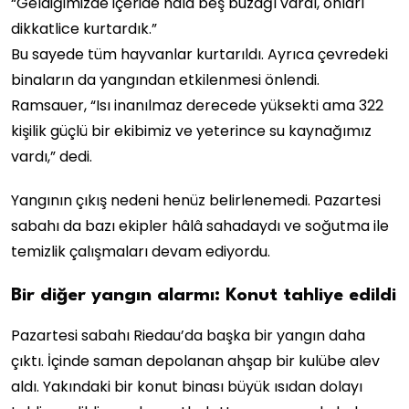
“Geldiğimizde içeride hâlâ beş buzağı vardı, onları
dikkatlice kurtardık.”
Bu sayede tüm hayvanlar kurtarıldı. Ayrıca çevredeki
binaların da yangından etkilenmesi önlendi.
Ramsauer, “Isı inanılmaz derecede yüksekti ama 322
kişilik güçlü bir ekibimiz ve yeterince su kaynağımız
vardı,” dedi.
Yangının çıkış nedeni henüz belirlenemedi. Pazartesi
sabahı da bazı ekipler hâlâ sahadaydı ve soğutma ile
temizlik çalışmaları devam ediyordu.
Bir diğer yangın alarmı: Konut tahliye edildi
Pazartesi sabahı Riedau’da başka bir yangın daha
çıktı. İçinde saman depolanan ahşap bir kulübe alev
aldı. Yakındaki bir konut binası büyük ısıdan dolayı