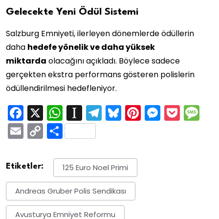
Gelecekte Yeni Ödül Sistemi
Salzburg Emniyeti, ilerleyen dönemlerde ödüllerin
daha
hedefe yönelik ve daha yüksek
miktarda
olacağını açıkladı. Böylece sadece
gerçekten ekstra performans gösteren polislerin
ödüllendirilmesi hedefleniyor.
Facebook
X
WhatsApp
Instapaper
Telegram
Bluesky
Pinterest
Messen
Pock
M
Email
Copy
Share
Link
Etiketler:
125 Euro Noel Primi
Andreas Gruber Polis Sendikası
Avusturya Emniyet Reformu