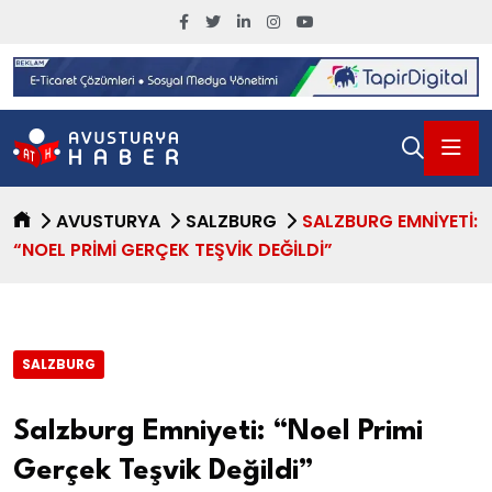
AVUSTURYA
SALZBURG
SALZBURG EMNIYETI:
“NOEL PRIMI GERÇEK TEŞVIK DEĞILDI”
SALZBURG
Salzburg Emniyeti: “Noel Primi
Gerçek Teşvik Değildi”