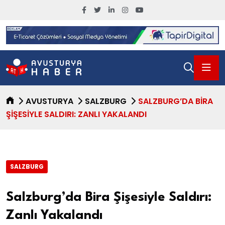
AVUSTURYA
SALZBURG
SALZBURG’DA BIRA
ŞIŞESIYLE SALDIRI: ZANLI YAKALANDI
SALZBURG
Salzburg’da Bira Şişesiyle Saldırı:
Zanlı Yakalandı