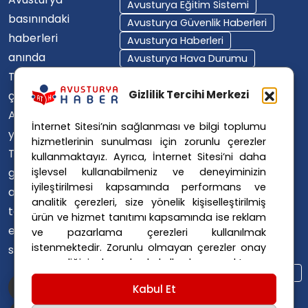
Avusturya Eğitim Sistemi
basınındaki
Avusturya Güvenlik Haberleri
haberleri
Avusturya Haberleri
anında
Avusturya Hava Durumu
Türkçe'ye
Avusturya Içişleri Bakanlığı
Avusturya Polisi
Gizlilik Tercihi Merkezi
çevirerek,
Avusturya Polis Operasyonu
Avusturya'da
İnternet Sitesi’nin sağlanması ve bilgi toplumu
Avusturya Polis Soruşturması
yaşayan
hizmetlerinin sunulması için zorunlu çerezler
Avusturya Sağlık Sistemi
Türklerin ülke
kullanmaktayız. Ayrıca, İnternet Sitesi’ni daha
Avusturya Siyaseti
işlevsel kullanabilmeniz ve deneyiminizin
gündemini
Avusturya Suç Haberleri
iyileştirilmesi kapsamında performans ve
ana dillerinde
Avusturya Trafik Haberleri
analitik çerezleri, size yönelik kişiselleştirilmiş
takip
ürün ve hizmet tanıtımı kapsamında ise reklam
Donald Trump
FPÖ
etmelerini
ve pazarlama çerezleri kullanılmak
Graz Okul Saldırısı
istenmektedir. Zorunlu olmayan çerezler onay
sağlıyoruz.
Internet Dolandırıcılığı
vermediğiniz durumlarda kullanılmayacaktır.
Itfaiye Müdahalesi
Viyana Polisi
Ayarlarınız 365 gün saklanır.
Çerez Politikası
Kabul Et
Viyana Suç Haberleri
ve
Gizlilik Politikası
için linklere tıklayınız.