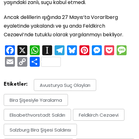
yaşındaki zanlı, suçu kabul etmedi.
Ancak delillerin ışığında 27 Mayıs’ta Vorarlberg
eyaletinde yakalandı ve şu anda Feldkirch
Cezaevi’nde tutuklu olarak yargılanmayı bekliyor.
Facebook
X
WhatsApp
Instapaper
Telegram
Bluesky
Pinterest
Messen
Pock
M
Email
Copy
Share
Link
Etiketler:
Avusturya Suç Olayları
Bira Şişesiyle Yaralama
Elisabethvorstadt Saldırı
Feldkirch Cezaevi
Salzburg Bira Şişesi Saldırısı