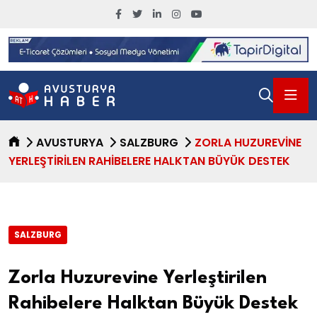
AVUSTURYA
SALZBURG
ZORLA HUZUREVINE
YERLEŞTIRILEN RAHIBELERE HALKTAN BÜYÜK DESTEK
SALZBURG
Zorla Huzurevine Yerleştirilen
Rahibelere Halktan Büyük Destek