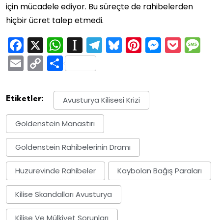
için mücadele ediyor. Bu süreçte de rahibelerden
hiçbir ücret talep etmedi.
Facebook
X
WhatsApp
Instapaper
Telegram
Bluesky
Pinterest
Messen
Pock
M
Email
Copy
Share
Link
Etiketler:
Avusturya Kilisesi Krizi
Goldenstein Manastırı
Goldenstein Rahibelerinin Dramı
Huzurevinde Rahibeler
Kaybolan Bağış Paraları
Kilise Skandalları Avusturya
Kilise Ve Mülkiyet Sorunları