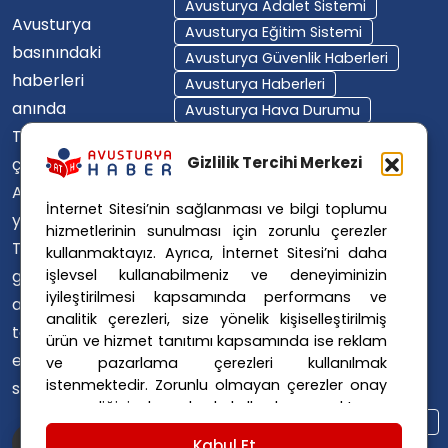
Avusturya Adalet Sistemi
Avusturya
Avusturya Eğitim Sistemi
basınındaki
Avusturya Güvenlik Haberleri
haberleri
Avusturya Haberleri
anında
Avusturya Hava Durumu
Türkçe'ye
Avusturya Içişleri Bakanlığı
Avusturya Polisi
Gizlilik Tercihi Merkezi
çevirerek,
Avusturya Polis Operasyonu
Avusturya'da
İnternet Sitesi’nin sağlanması ve bilgi toplumu
Avusturya Polis Soruşturması
yaşayan
hizmetlerinin sunulması için zorunlu çerezler
Avusturya Sağlık Sistemi
Türklerin ülke
kullanmaktayız. Ayrıca, İnternet Sitesi’ni daha
Avusturya Siyaseti
işlevsel kullanabilmeniz ve deneyiminizin
gündemini
Avusturya Suç Haberleri
iyileştirilmesi kapsamında performans ve
ana dillerinde
Avusturya Trafik Haberleri
analitik çerezleri, size yönelik kişiselleştirilmiş
takip
ürün ve hizmet tanıtımı kapsamında ise reklam
Donald Trump
FPÖ
etmelerini
ve pazarlama çerezleri kullanılmak
Graz Okul Saldırısı
istenmektedir. Zorunlu olmayan çerezler onay
sağlıyoruz.
Internet Dolandırıcılığı
vermediğiniz durumlarda kullanılmayacaktır.
Itfaiye Müdahalesi
Viyana Polisi
Ayarlarınız 365 gün saklanır.
Çerez Politikası
Kabul Et
Viyana Suç Haberleri