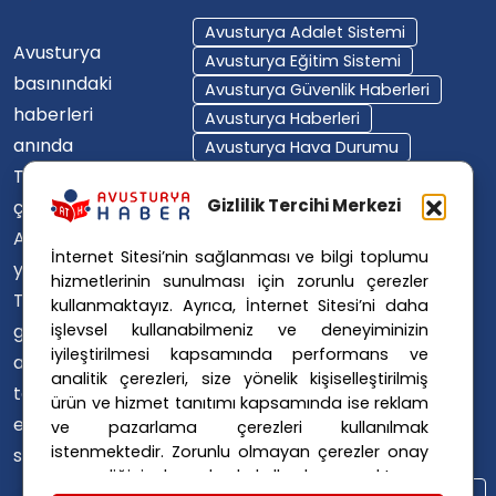
Avusturya Adalet Sistemi
Avusturya
Avusturya Eğitim Sistemi
basınındaki
Avusturya Güvenlik Haberleri
haberleri
Avusturya Haberleri
anında
Avusturya Hava Durumu
Türkçe'ye
Avusturya Içişleri Bakanlığı
Avusturya Polisi
Gizlilik Tercihi Merkezi
çevirerek,
Avusturya Polis Operasyonu
Avusturya'da
İnternet Sitesi’nin sağlanması ve bilgi toplumu
Avusturya Polis Soruşturması
yaşayan
hizmetlerinin sunulması için zorunlu çerezler
Avusturya Sağlık Sistemi
Türklerin ülke
kullanmaktayız. Ayrıca, İnternet Sitesi’ni daha
Avusturya Siyaseti
işlevsel kullanabilmeniz ve deneyiminizin
gündemini
Avusturya Suç Haberleri
iyileştirilmesi kapsamında performans ve
ana dillerinde
Avusturya Trafik Haberleri
analitik çerezleri, size yönelik kişiselleştirilmiş
takip
ürün ve hizmet tanıtımı kapsamında ise reklam
Donald Trump
FPÖ
etmelerini
ve pazarlama çerezleri kullanılmak
Graz Okul Saldırısı
istenmektedir. Zorunlu olmayan çerezler onay
sağlıyoruz.
Internet Dolandırıcılığı
vermediğiniz durumlarda kullanılmayacaktır.
Itfaiye Müdahalesi
Viyana Polisi