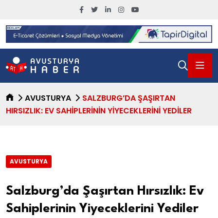
AVUSTURYA
SALZBURG’DA ŞAŞIRTAN
HIRSIZLIK: EV SAHIPLERININ YIYECEKLERINI YEDILER
AVUSTURYA
Salzburg’da Şaşırtan Hırsızlık: Ev
Sahiplerinin Yiyeceklerini Yediler