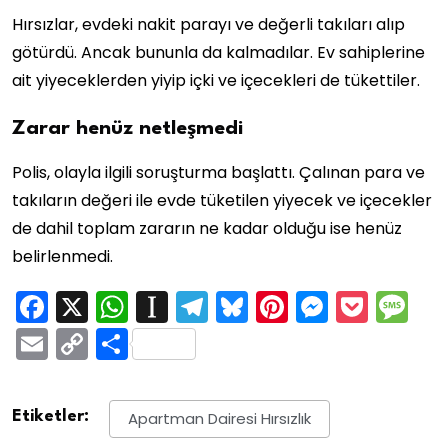
Hırsızlar, evdeki nakit parayı ve değerli takıları alıp
götürdü. Ancak bununla da kalmadılar. Ev sahiplerine
ait yiyeceklerden yiyip içki ve içecekleri de tükettiler.
Zarar henüz netleşmedi
Polis, olayla ilgili soruşturma başlattı. Çalınan para ve
takıların değeri ile evde tüketilen yiyecek ve içecekler
de dahil toplam zararın ne kadar olduğu ise henüz
belirlenmedi.
Facebook
X
WhatsApp
Instapaper
Telegram
Bluesky
Pinterest
Messen
Pock
M
Email
Copy
Share
Link
Etiketler:
Apartman Dairesi Hırsızlık