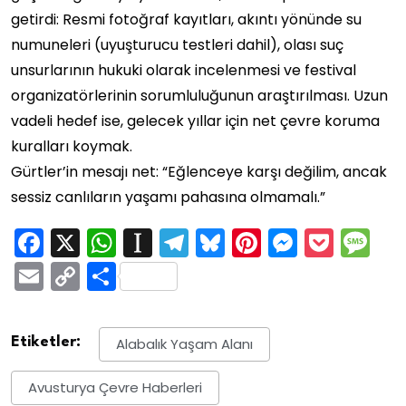
getirdi: Resmi fotoğraf kayıtları, akıntı yönünde su
numuneleri (uyuşturucu testleri dahil), olası suç
unsurlarının hukuki olarak incelenmesi ve festival
organizatörlerinin sorumluluğunun araştırılması. Uzun
vadeli hedef ise, gelecek yıllar için net çevre koruma
kuralları koymak.
Gürtler’in mesajı net: “Eğlenceye karşı değilim, ancak
sessiz canlıların yaşamı pahasına olmamalı.”
Facebook
X
WhatsApp
Instapaper
Telegram
Bluesky
Pinterest
Messen
Pock
M
Email
Copy
Share
Link
Etiketler:
Alabalık Yaşam Alanı
Avusturya Çevre Haberleri