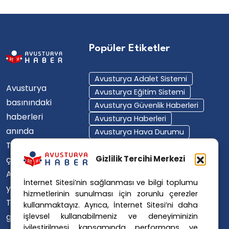
Popüler Etiketler
Avusturya Adalet Sistemi
Avusturya
Avusturya Eğitim Sistemi
basınındaki
Avusturya Güvenlik Haberleri
haberleri
Avusturya Haberleri
anında
Avusturya Hava Durumu
Türkçe'ye
Avusturya Içişleri Bakanlığı
Avusturya Polisi
Gizlilik Tercihi Merkezi
çevirerek,
Avusturya Polis Operasyonu
Avusturya'da
İnternet Sitesi’nin sağlanması ve bilgi toplumu
Avusturya Polis Soruşturması
yaşayan
hizmetlerinin sunulması için zorunlu çerezler
Avusturya Sağlık Sistemi
Türklerin ülke
kullanmaktayız. Ayrıca, İnternet Sitesi’ni daha
Avusturya Siyaseti
işlevsel kullanabilmeniz ve deneyiminizin
gündemini
Avusturya Suç Haberleri
iyileştirilmesi kapsamında performans ve