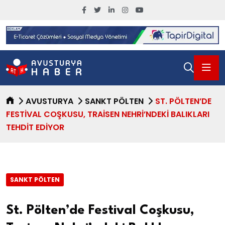
AVUSTURYA
SANKT PÖLTEN
ST. PÖLTEN’DE
FESTIVAL COŞKUSU, TRAISEN NEHRI’NDEKI BALIKLARI
TEHDIT EDIYOR
SANKT PÖLTEN
St. Pölten’de Festival Coşkusu,