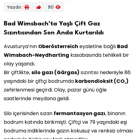
Yazdır :
90
Bad Wimsbach’ta Yaşlı Çift Gaz
Sızıntısından Son Anda Kurtarıldı
Avusturya’nın
Oberösterreich
eyaletine bağlı
Bad
Wimsbach-Neydharting
kasabasında tehlikeli bir
olay yaşandı.
Bir çiftlikte,
silo gazı (Gärgas)
sızıntısı nedeniyle 86
yaşındaki bir çiftçi bodrumda
karbondioksit (CO₂)
zehirlenmesi geçirdi. Olay, pazar günü öğle
saatlerinde meydana geldi.
Silo içerisinden sızan
fermantasyon gazı
, binanın
bodrum katında birikmişti. Çiftçi ve 79 yaşındaki eşi
bodruma indiklerinde gazın kokusuz ve renksiz olması