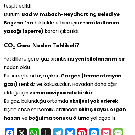
tespit edildi.
Durum,
Bad Wimsbach-Neydharting Belediye
Başkanı’na
bildirildi ve bina için
resmî kullanım
yasağı (sperre)
kararı çıkarıldı.
CO₂ Gazı Neden Tehlikeli?
Yetkililere göre, gaz sızıntısına
yeni silolanan mısır
neden oldu.
Bu süreçte ortaya çıkan
Gärgas (fermantasyon
gazı)
renksiz ve kokusuzdur. Havadan daha ağır
olduğu için
zemin seviyesinde birikir
.
Bu gaz, bulunduğu ortamda
oksijeni yok ederek
kişide önce sersemlik, ardından
bilinç kaybı
,
organ
hasarı
ve
boğulma sonucu ölüme
yol açabilir.
Facebook
X
WhatsApp
Instapaper
Telegram
Bluesky
Pinterest
Messen
Pock
M