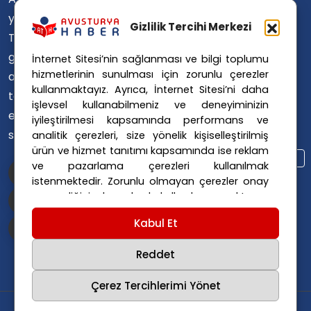
Avusturya Polis Soruşturması
yaşayan
Gizlilik Tercihi Merkezi
Avusturya Sağlık Sistemi
Türklerin ülke
Avusturya Siyaseti
gündemini
İnternet Sitesi’nin sağlanması ve bilgi toplumu
Avusturya Suç Haberleri
hizmetlerinin sunulması için zorunlu çerezler
ana dillerinde
Avusturya Trafik Haberleri
kullanmaktayız. Ayrıca, İnternet Sitesi’ni daha
takip
Donald Trump
FPÖ
işlevsel kullanabilmeniz ve deneyiminizin
etmelerini
iyileştirilmesi kapsamında performans ve
Graz Okul Saldırısı
sağlıyoruz.
analitik çerezleri, size yönelik kişiselleştirilmiş
Internet Dolandırıcılığı
ürün ve hizmet tanıtımı kapsamında ise reklam
Itfaiye Müdahalesi
Viyana Polisi
ve pazarlama çerezleri kullanılmak
Viyana Suç Haberleri
istenmektedir. Zorunlu olmayan çerezler onay
vermediğiniz durumlarda kullanılmayacaktır.
Ayarlarınız 365 gün saklanır.
Çerez Politikası
Kabul Et
ve
Gizlilik Politikası
için linklere tıklayınız.
Reddet
Çerez Tercihlerimi Yönet