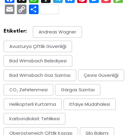
Email
Copy
Share
Link
Etiketler:
Andreas Wagner
Avusturya Çiftlik Güvenliği
Bad Wimsbach Belediyesi
Bad Wimsbach Gaz Sızıntısı
Çevre Güvenliği
CO₂ Zehirlenmesi
Gärgas Sızıntısı
Helikopterli Kurtarma
Itfaiye Müdahalesi
Karbondioksit Tehlikesi
Oberösterreich Çiftlik Kazası
Silo Bakımı