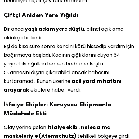
nedeniyle hiçbir şey fark etmediler.
Çiftçi Aniden Yere Yığıldı
Bir anda
yaşlı adam yere düştü
, bilinci açık ama
oldukça bitkindi.
Eşi de kısa süre sonra kendini kötü hissedip yardım için
bağırmaya başladı. Kadının çığlıklarını duyan 54
yaşındaki oğulları hemen bodruma koştu.
O, annesini dışarı çıkarabildi ancak babasını
kurtaramadı. Bunun üzerine
acil yardım hattını
arayarak
ekiplere haber verdi.
İtfaiye Ekipleri Koruyucu Ekipmanla
Müdahale Etti
Olay yerine gelen
itfaiye ekibi
,
nefes alma
maskeleriyle (Atemschutz)
tehlikeli bölgeye girdi.