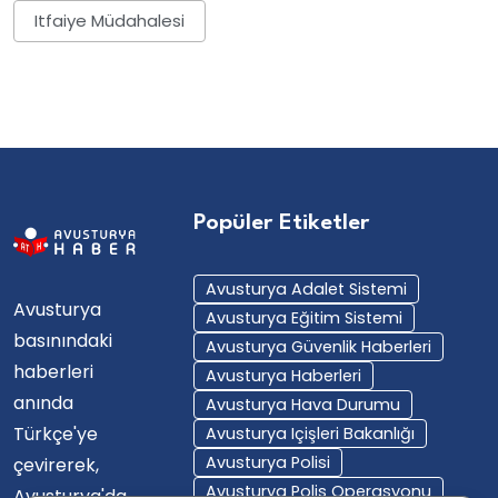
Itfaiye Müdahalesi
Popüler Etiketler
Avusturya Adalet Sistemi
Avusturya
Avusturya Eğitim Sistemi
basınındaki
Avusturya Güvenlik Haberleri
haberleri
Avusturya Haberleri
anında
Avusturya Hava Durumu
Türkçe'ye
Avusturya Içişleri Bakanlığı
Avusturya Polisi
çevirerek,
Avusturya Polis Operasyonu
Avusturya'da