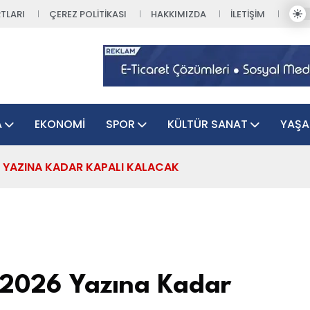
TLARI
ÇEREZ POLITIKASI
HAKKIMIZDA
İLETIŞIM
A
EKONOMI
SPOR
KÜLTÜR SANAT
YAŞ
6 YAZINA KADAR KAPALI KALACAK
i 2026 Yazına Kadar