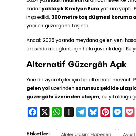
2024 yazındaki felaketin ardından illwerke vk
kadar
yaklaşık 8 milyon Euro
yatırım yaptı. 
inşa edildi,
300 metre taş düşmesi koruma a
yeni bir güzergâha taşındı.
Ancak 2025 yazında meydana gelen yeni hasarl
arasındaki bağlantı için hâlâ güvenli değil. Bu
Alternatif Güzergâh Açık
Yine de ziyaretçiler için bir alternatif mevcut
gelen yol
üzerinden
sorunsuz şekilde ulaşıla
güzergâhı üzerinden ulaşım
, bu yıl olduğu g
Facebook
X
WhatsApp
Instapaper
Telegram
Bluesky
Pinte
Me
Alpler Ulaşım Haberleri
Avust
Etiketler: