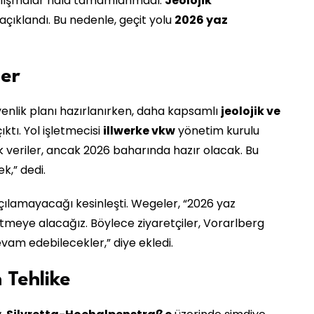
alışmalar hâlâ tamamlanmadı.
Jeolojik
çıklandı. Bu nedenle, geçit yolu
2026 yaz
ler
enlik planı hazırlanırken, daha kapsamlı
jeolojik ve
ktı. Yol işletmecisi
illwerke vkw
yönetim kurulu
nik veriler, ancak 2026 baharında hazır olacak. Bu
k,” dedi.
ılamayacağı kesinleşti. Wegeler, “2026 yaz
etmeye alacağız. Böylece ziyaretçiler, Vorarlberg
am edebilecekler,” diye ekledi.
 Tehlike