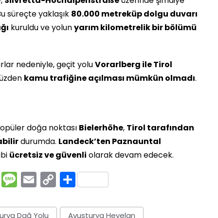
w,
Silvretta-Hochalpenstraße
üzerinde şimdiye
Bu süreçte yaklaşık
80.000 metreküp dolgu duvarı
ğı
kuruldu ve yolun
yarım kilometrelik bir bölümü
ar nedeniyle, geçit yolu
Vorarlberg ile Tirol
 yüzden
kamu trafiğine açılması mümkün olmadı
.
: Popüler doğa noktası
Bielerhöhe
,
Tirol tarafından
bilir
durumda.
Landeck’ten Paznauntal
ibi
ücretsiz ve güvenli
olarak devam edecek.
rest
ssenger
Pocket
Message
Email
Copy
Share
Link
urya Dağ Yolu
Avusturya Heyelan