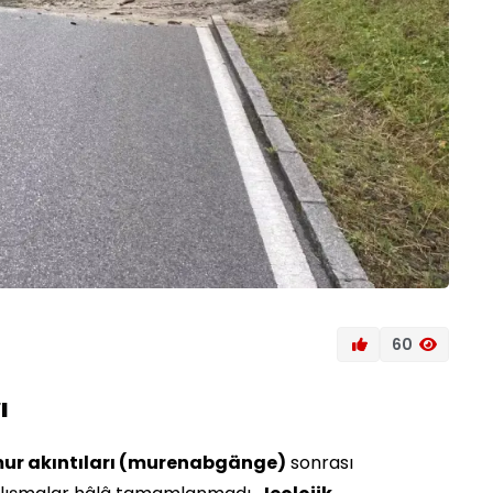
60
ı
ur akıntıları (murenabgänge)
sonrası