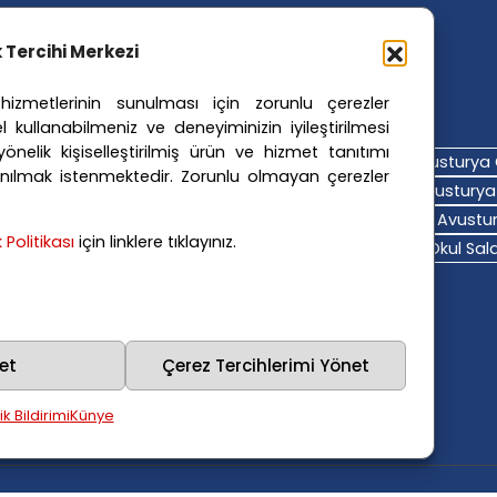
ik Tercihi Merkezi
izmetlerinin sunulması için zorunlu çerezler
ler Etiketler
l kullanabilmeniz ve deneyiminizin iyileştirilmesi
nelik kişiselleştirilmiş ürün ve hizmet tanıtımı
turya Adalet Sistemi
Avusturya Eğitim Sistemi
Avusturya 
nılmak istenmektedir. Zorunlu olmayan çerezler
turya Hava Durumu
Avusturya Içişleri Bakanlığı
Avusturya 
turya Polis Soruşturması
Avusturya Sağlık Sistemi
Avustur
ik Politikası
için linklere tıklayınız.
turya Trafik Haberleri
Donald Trump
FPÖ
Graz Okul Saldı
na Polisi
Viyana Suç Haberleri
et
Çerez Tercihlerimi Yönet
lik Bildirimi
Künye