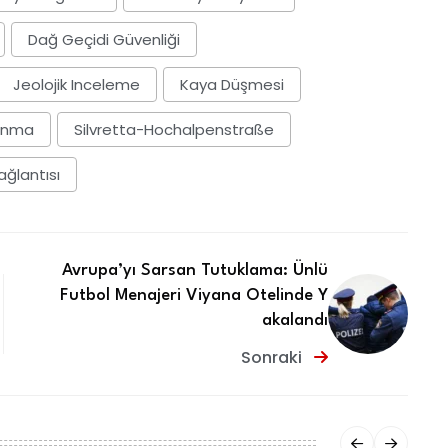
Dağ Geçidi Güvenliği
Jeolojik Inceleme
Kaya Düşmesi
panma
Silvretta-Hochalpenstraße
ağlantısı
Avrupa’yı Sarsan Tutuklama: Ünlü
Futbol Menajeri Viyana Otelinde Y
akalandı
Sonraki