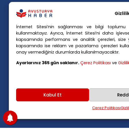
Gizlil
İnternet Sitesi’nin sağlanması ve bilgi toplumu h
Popü
kullanmaktayız. Ayrıca, İnternet Sitesi’ni daha işlevse
kapsamında performans ve analitik çerezleri, size yö
Avusturya basınındaki haberleri
Avus
kapsamında ise reklam ve pazarlama çerezleri kulla
anında Türkçe'ye çevirerek,
Avus
onay vermediğiniz durumlarda kullanılmayacaktır.
Avusturya'da yaşayan Türklerin ülke
Avus
Ayarlarınız 365 gün saklanır.
Çerez Politikası
ve
Gizlil
Avus
gündemini ana dillerinde takip
Viya
etmelerini sağlıyoruz.
Kabul Et
Redd
Çerez Politikası
Gizli