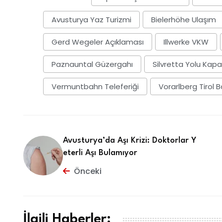
Avusturya Yaz Turizmi
Bielerhöhe Ulaşım
Gerd Wegeler Açıklaması
Illwerke VKW
Paznauntal Güzergahı
Silvretta Yolu Ka
Vermuntbahn Teleferiği
Vorarlberg Tirol B
Avusturya’da Aşı Krizi: Doktorlar Y
eterli Aşı Bulamıyor
Önceki
İlgili Haberler: