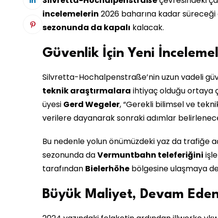
Silvretta-Hochalpenstraße
çevresindeki ç
incelemelerin
2026 baharına kadar süreceği a
sezonunda da kapalı
kalacak.
Güvenlik İçin Yeni İnceleme
Silvretta-Hochalpenstraße’nin uzun vadeli güv
teknik araştırmalara
ihtiyaç olduğu ortaya çı
üyesi
Gerd Wegeler
, “Gerekli bilimsel ve tek
verilere dayanarak sonraki adımlar belirlenece
Bu nedenle yolun önümüzdeki yaz da trafiğe aç
sezonunda da
Vermuntbahn teleferiğini
işl
tarafından
Bielerhöhe
bölgesine ulaşmaya dev
Büyük Maliyet, Devam Eden