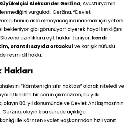
Büyükelçisi Aleksander Geržina
, Avusturya’nın
ilenmediğini vurguladı. Geržina, “Devlet
yorsa, bunun asla olmayacağına inanmak için yeterli
 bekleniyor gibi görünüyor” diyerek hayal kırıklığını
 Slovene azınlıklara eşit haklar tanıyor:
kendi
tim, orantılı sayıda ortaokul
ve karışık nüfuslu
de resmi dil hakkı.
k Hakları
lesini “Kärnten için sıfır noktası” olarak niteledi ve
ynı etkinlikte bir sorun çıkmazken, bu yılki
, olayın 80. yıl dönümünde ve Devlet Antlaşması’nın
u. Geržina, olayın kısa sürede açıklığa
kanlığı ile Kärnten Eyalet Başkanı’ndan hızlı yanıt