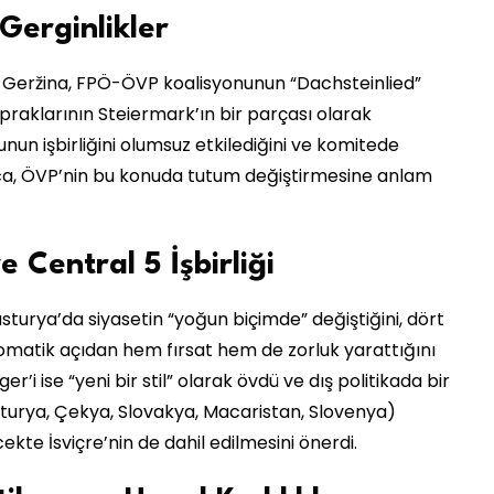
Gerginlikler
da Geržina, FPÖ-ÖVP koalisyonunun “Dachsteinlied”
praklarının Steiermark’ın bir parçası olarak
unun işbirliğini olumsuz etkilediğini ve komitede
rıca, ÖVP’nin bu konuda tutum değiştirmesine anlam
 Central 5 İşbirliği
usturya’da siyasetin “yoğun biçimde” değiştiğini, dört
lomatik açıdan hem fırsat hem de zorluk yarattığını
er’i ise “yeni bir stil” olarak övdü ve dış politikada bir
sturya, Çekya, Slovakya, Macaristan, Slovenya)
ekte İsviçre’nin de dahil edilmesini önerdi.