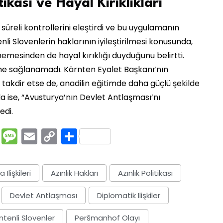
tikası ve Hayal Kırıklıkları
süreli kontrollerini eleştirdi ve bu uygulamanın
li Slovenlerin haklarının iyileştirilmesi konusunda,
rmemesinden de hayal kırıklığı duyduğunu belirtti.
leme sağlanamadı. Kärnten Eyalet Başkanı’nın
ı takdir etse de, anadilin eğitimde daha güçlü şekilde
a ise, “Avusturya’nın Devlet Antlaşması’nı
edi.
rest
ssenger
Pocket
Message
Email
Copy
Share
Link
lişkileri
Azınlık Hakları
Azınlık Politikası
Devlet Antlaşması
Diplomatik Ilişkiler
ntenli Slovenler
Peršmanhof Olayı