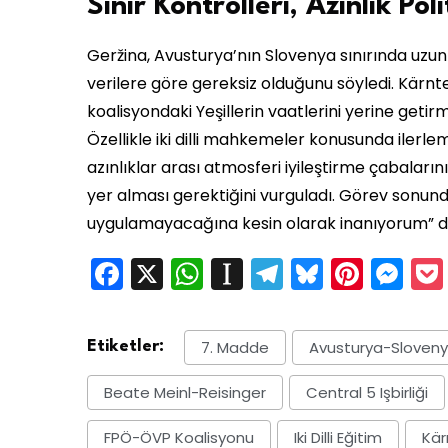
Sınır Kontrolleri, Azınlık Poli
Geržina, Avusturya’nın Slovenya sınırında uzun 
verilere göre gereksiz olduğunu söyledi. Kärnten
koalisyondaki Yeşillerin vaatlerini yerine geti
Özellikle iki dilli mahkemeler konusunda iler
azınlıklar arası atmosferi iyileştirme çabaların
yer alması gerektiğini vurguladı. Görev sonund
uygulamayacağına kesin olarak inanıyorum” d
Facebook
X
WhatsApp
Instapaper
Telegram
Bluesky
Pinte
Me
7. Madde
Avusturya-Slovenya I
Etiketler:
Beate Meinl-Reisinger
Central 5 Işbirliği
FPÖ-ÖVP Koalisyonu
Iki Dilli Eğitim
Kär