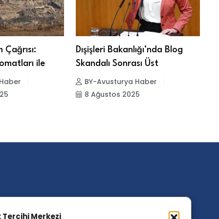
m Çağrısı:
Dışişleri Bakanlığı’nda Blog
A
omatları ile
Skandalı Sonrası Üst
“
N
 Haber
BY-Avusturya Haber
025
8 Ağustos 2025
ler Etiketler
ik Tercihi Merkezi