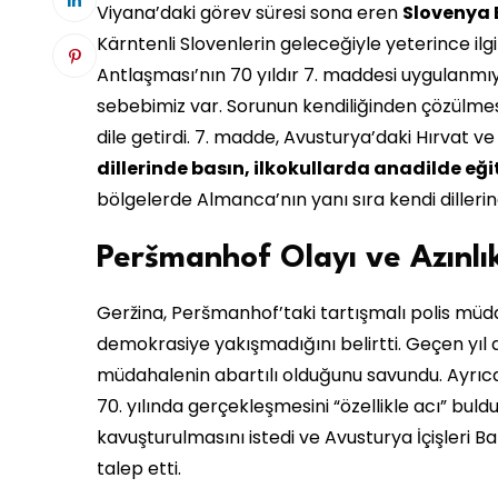
Viyana’daki görev süresi sona eren
Slovenya 
Kärntenli Slovenlerin geleceğiyle yeterince ilg
Antlaşması’nın 70 yıldır 7. maddesi uygulanmı
sebebimiz var. Sorunun kendiliğinden çözülmesi
dile getirdi. 7. madde, Avusturya’daki Hırvat ve
dillerinde basın, ilkokullarda anadilde eği
bölgelerde Almanca’nın yanı sıra kendi dillerin
Peršmanhof Olayı ve Azınlı
Geržina, Peršmanhof’taki tartışmalı polis müdaha
demokrasiye yakışmadığını belirtti. Geçen yıl a
müdahalenin abartılı olduğunu savundu. Ayrıca
70. yılında gerçekleşmesini “özellikle acı” buld
kavuşturulmasını istedi ve Avusturya İçişleri Ba
talep etti.