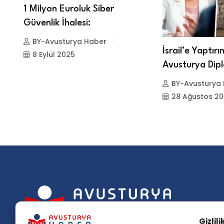
1 Milyon Euroluk Siber
Güvenlik İhalesi:
BY-Avusturya Haber
r
İsrail’e Yaptırı
8 Eylül 2025
Avusturya Dipl
BY-Avusturya
28 Ağustos 2
Popü
Gizlil