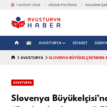
7 AUGUST 2026
GIZLILIK POLITIKASI
KULLANIM ŞAR
AVUSTURYA
SIYASET
DÜNY
AVUSTURYA
SLOVENYA BÜYÜKELÇISI’NDEN A
AVUSTURYA
Slovenya Büyükelçisi’