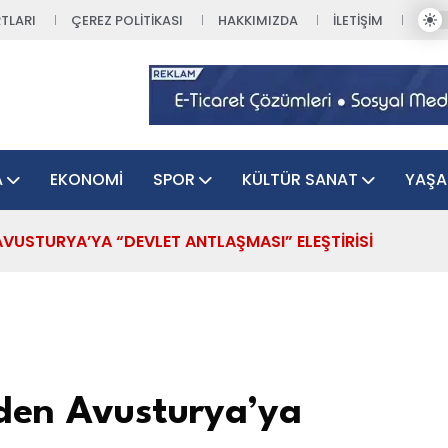
TLARI
ÇEREZ POLITIKASI
HAKKIMIZDA
İLETIŞIM
A
EKONOMI
SPOR
KÜLTÜR SANAT
YAŞ
VUSTURYA’YA “DEVLET ANTLAŞMASI” ELEŞTIRISI
nden Avusturya’ya