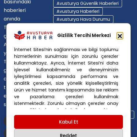
basınındaki
Avusturya Güvenlik Haberleri
haberleri
Avusturya Haberleri
anında
Avusturya Hava Durumu
Türkçe'ye
Avusturya Içişleri Bakanlığı
Avusturya Polisi
Gizlilik Tercihi Merkezi
çevirerek,
Avusturya Polis Operasyonu
Avusturya'da
İnternet Sitesi’nin sağlanması ve bilgi toplumu
Avusturya Polis Soruşturması
yaşayan
hizmetlerinin sunulması için zorunlu çerezler
Avusturya Sağlık Sistemi
Türklerin ülke
kullanmaktayız. Ayrıca, İnternet Sitesi’ni daha
Avusturya Siyaseti
işlevsel kullanabilmeniz ve deneyiminizin
gündemini
Avusturya Suç Haberleri
iyileştirilmesi kapsamında performans ve
ana dillerinde
Avusturya Trafik Haberleri
analitik çerezleri, size yönelik kişiselleştirilmiş
takip
ürün ve hizmet tanıtımı kapsamında ise reklam
Donald Trump
FPÖ
etmelerini
ve pazarlama çerezleri kullanılmak
Graz Okul Saldırısı
istenmektedir. Zorunlu olmayan çerezler onay
sağlıyoruz.
Internet Dolandırıcılığı
vermediğiniz durumlarda kullanılmayacaktır.
Itfaiye Müdahalesi
Viyana Polisi
Ayarlarınız 365 gün saklanır.
Çerez Politikası
Kabul Et
Viyana Suç Haberleri
ve
Gizlilik Politikası
için linklere tıklayınız.
Reddet