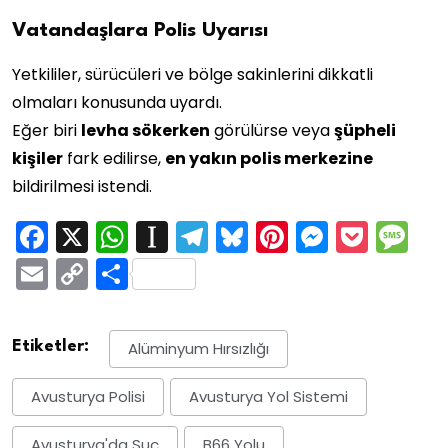
Vatandaşlara Polis Uyarısı
Yetkililer, sürücüleri ve bölge sakinlerini dikkatli
olmaları konusunda uyardı.
Eğer biri
levha sökerken
görülürse veya
şüpheli
kişiler
fark edilirse,
en yakın polis merkezine
bildirilmesi istendi.
Facebook
X
WhatsApp
Instapaper
Telegram
Bluesky
Pinterest
Messen
Pock
M
Email
Copy
Share
Link
Etiketler:
Alüminyum Hırsızlığı
Avusturya Polisi
Avusturya Yol Sistemi
Avusturya'da Suç
B66 Yolu