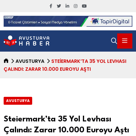
AVUSTURYA
STEIERMARK’TA 35 YOL LEVHASI
ÇALINDI: ZARAR 10.000 EUROYU AŞTI
AVUSTURYA
Steiermark’ta 35 Yol Levhası
Çalındı: Zarar 10.000 Euroyu Aştı