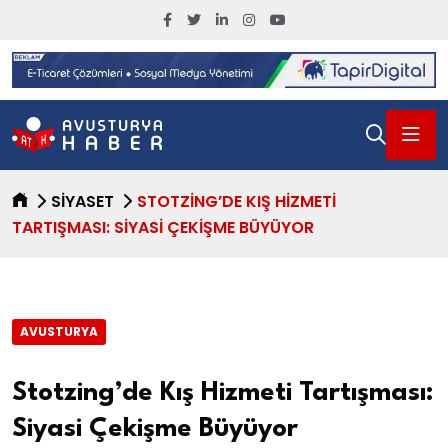
SIYASET
STOTZING’DE KIŞ HIZMETI
TARTIŞMASI: SIYASI ÇEKIŞME BÜYÜYOR
AVUSTURYA
Stotzing’de Kış Hizmeti Tartışması:
Siyasi Çekişme Büyüyor