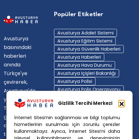
Popüler Etiketler
Avusturya Adalet Sistemi
Avusturya
Avusturya Eğitim Sistemi
basınındaki
Avusturya Güvenlik Haberleri
haberleri
Avusturya Haberleri
anında
Avusturya Hava Durumu
Türkçe'ye
Avusturya Içişleri Bakanlığı
Avusturya Polisi
çevirerek,
Avusturya Polis Operasyonu
Avusturya'da
Avusturya Polis Soruşturması
yaşayan
Gizlilik Tercihi Merkezi
Avusturya Sağlık Sistemi
Türklerin ülke
Avusturya Siyaseti
gündemini
İnternet Sitesi’nin sağlanması ve bilgi toplumu
Avusturya Suç Haberleri
hizmetlerinin sunulması için zorunlu çerezler
ana dillerinde
Avusturya Trafik Haberleri
kullanmaktayız. Ayrıca, İnternet Sitesi’ni daha
takip
Donald Trump
FPÖ
işlevsel kullanabilmeniz ve deneyiminizin