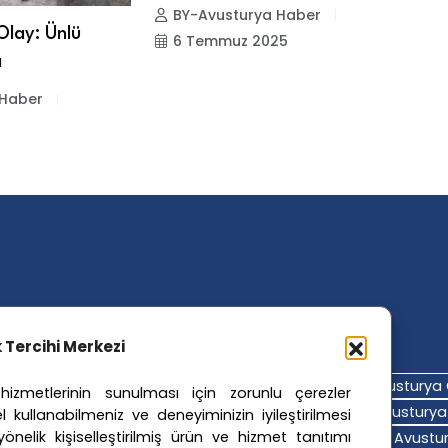
BY-Avusturya Haber
 Olay: Ünlü
A
6 Temmuz 2025
a
A
 Haber
ler Etiketler
ik Tercihi Merkezi
turya Adalet Sistemi
Avusturya Eğitim Sistemi
Avusturya 
izmetlerinin sunulması için zorunlu çerezler
turya Hava Durumu
Avusturya Içişleri Bakanlığı
Avusturya 
l kullanabilmeniz ve deneyiminizin iyileştirilmesi
nelik kişiselleştirilmiş ürün ve hizmet tanıtımı
turya Polis Soruşturması
Avusturya Sağlık Sistemi
Avustur