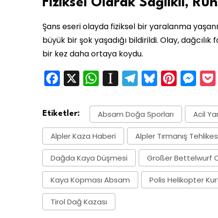
Fiziksel Olarak Sağlıklı, Ru
Şans eseri olayda fiziksel bir yaralanma yaşa
büyük bir şok yaşadığı bildirildi. Olay, dağcılık
bir kez daha ortaya koydu.
Facebook
X
WhatsApp
Instapaper
Telegram
Bluesky
Pinte
Me
Absam Doğa Sporları
Acil Ya
Etiketler:
Alpler Kaza Haberi
Alpler Tırmanış Tehlikes
Dağda Kaya Düşmesi
Großer Bettelwurf O
Kaya Kopması Absam
Polis Helikopter K
Tirol Dağ Kazası