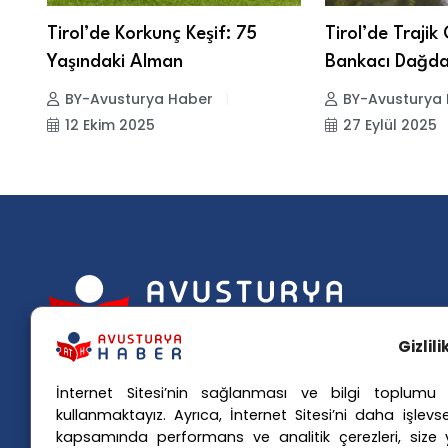
ç
Tirol’de Korkunç Keşif: 75
Tirol’de Trajik
Yaşındaki Alman
Bankacı Dağd
BY-Avusturya Haber
BY-Avusturya
12 Ekim 2025
27 Eylül 2025
Popü
Gizlil
Avusturya basınındaki haberleri
Avus
İnternet Sitesi’nin sağlanması ve bilgi toplumu h
anında Türkçe'ye çevirerek,
Avus
kullanmaktayız. Ayrıca, İnternet Sitesi’ni daha işlevse
Avusturya'da yaşayan Türklerin ülke
kapsamında performans ve analitik çerezleri, size yö
Avus