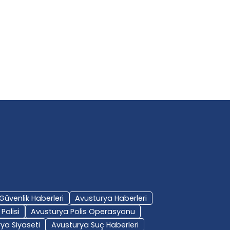
lpler’de Yaz Fırtınaları
Tirol’de Fırtınada Traj
rtıyor: Uzmanlardan Hayati
Dağcı Yıldırım
BY-Avusturya Haber
BY-Avusturya Haber
22 Haziran 2025
16 Haziran 2025
Güvenlik Haberleri
Avusturya Haberleri
Polisi
Avusturya Polis Operasyonu
ya Siyaseti
Avusturya Suç Haberleri