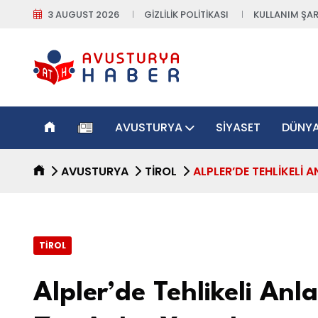
3 AUGUST 2026
GIZLILIK POLITIKASI
KULLANIM ŞAR
AVUSTURYA
SIYASET
DÜNY
AVUSTURYA
TIROL
ALPLER’DE TEHLIKELI 
TIROL
Alpler’de Tehlikeli Anl