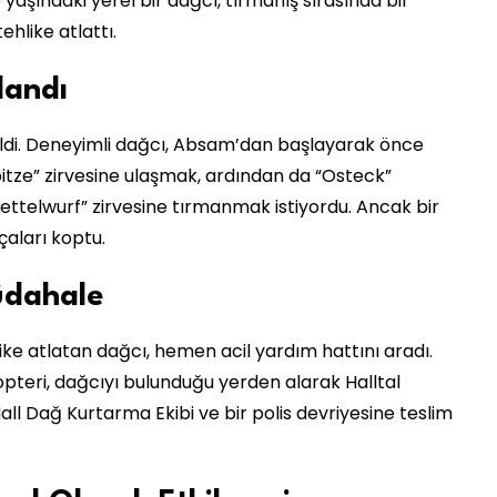
yaşındaki yerel bir dağcı, tırmanış sırasında bir
hlike atlattı.
landı
ldi. Deneyimli dağcı, Absam’dan başlayarak önce
itze” zirvesine ulaşmak, ardından da “Osteck”
ettelwurf” zirvesine tırmanmak istiyordu. Ancak bir
çaları koptu.
üdahale
ke atlatan dağcı, hemen acil yardım hattını aradı.
opteri, dağcıyı bulunduğu yerden alarak Halltal
all Dağ Kurtarma Ekibi ve bir polis devriyesine teslim