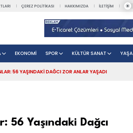
TLARI
ÇEREZ POLITIKASI
HAKKIMIZDA
İLETIŞIM
A
EKONOMI
SPOR
KÜLTÜR SANAT
YAŞ
ANLAR: 56 YAŞINDAKI DAĞCI ZOR ANLAR YAŞADI
ar: 56 Yaşındaki Dağcı