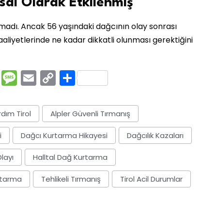
hsal Olarak Etkilenmiş
nmadı. Ancak 56 yaşındaki dağcının olay sonrası
 faaliyetlerinde ne kadar dikkatli olunması gerektiğini
rest
ssenger
Pocket
Message
Email
Copy
Share
Link
rdım Tirol
Alpler Güvenli Tırmanış
i
Dağcı Kurtarma Hikayesi
Dağcılık Kazaları
layı
Halltal Dağ Kurtarma
urtarma
Tehlikeli Tırmanış
Tirol Acil Durumlar