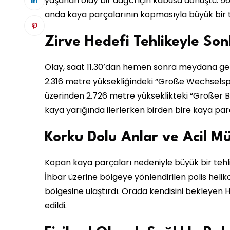
yaşanan olay bir dağcı için kabusa dönüştü. 56 
anda kaya parçalarının kopmasıyla büyük bir te
Zirve Hedefi Tehlikeyle Son
Olay, saat 11.30’dan hemen sonra meydana ge
2.316 metre yüksekliğindeki “Große Wechselsp
üzerinden 2.726 metre yükseklikteki “Großer B
kaya yarığında ilerlerken birden bire kaya par
Korku Dolu Anlar ve Acil M
Kopan kaya parçaları nedeniyle büyük bir tehli
İhbar üzerine bölgeye yönlendirilen polis helik
bölgesine ulaştırdı. Orada kendisini bekleyen H
edildi.