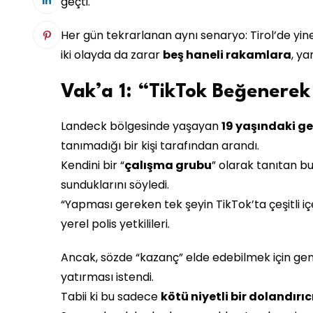
geçti.
Her gün tekrarlanan aynı senaryo: Tirol’de yine i
iki olayda da zarar
beş haneli rakamlara
, ya
Vak’a 1: “TikTok Beğenere
Landeck bölgesinde yaşayan
19 yaşındaki g
tanımadığı bir kişi tarafından arandı.
Kendini bir “
çalışma grubu
” olarak tanıtan bu
sunduklarını söyledi.
“Yapması gereken tek şeyin TikTok’ta çeşitli içe
yerel polis yetkilileri.
Ancak, sözde “kazanç” elde edebilmek için ge
yatırması istendi.
Tabii ki bu sadece
kötü niyetli bir dolandırıcı