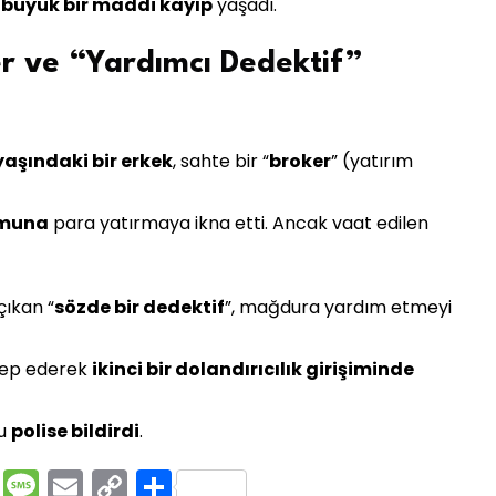
e
büyük bir maddi kayıp
yaşadı.
er ve “Yardımcı Dedektif”
yaşındaki bir erkek
, sahte bir “
broker
” (yatırım
rmuna
para yatırmaya ikna etti. Ancak vaat edilen
çıkan “
sözde bir dedektif
”, mağdura yardım etmeyi
lep ederek
ikinci bir dolandırıcılık girişiminde
mu
polise bildirdi
.
rest
ssenger
Pocket
Message
Email
Copy
Share