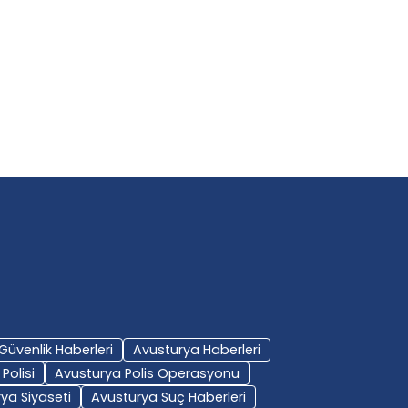
nternet Tuzağı: Yatırım
Siber Saldırı Şoku: Ö
aadiyle 100 Bin
Maili Hacklendi,
BY-Avusturya Haber
BY-Avusturya Haber
19 Ekim 2025
19 Ekim 2025
Güvenlik Haberleri
Avusturya Haberleri
Polisi
Avusturya Polis Operasyonu
ya Siyaseti
Avusturya Suç Haberleri