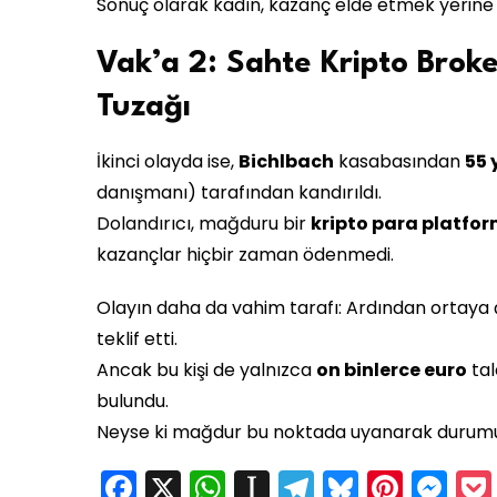
Sonuç olarak kadın, kazanç elde etmek yerin
Vak’a 2: Sahte Kripto Brok
Tuzağı
İkinci olayda ise,
Bichlbach
kasabasından
55 
danışmanı) tarafından kandırıldı.
Dolandırıcı, mağduru bir
kripto para platfo
kazançlar hiçbir zaman ödenmedi.
Olayın daha da vahim tarafı: Ardından ortaya 
teklif etti.
Ancak bu kişi de yalnızca
on binlerce euro
ta
bulundu.
Neyse ki mağdur bu noktada uyanarak duru
Facebook
X
WhatsApp
Instapaper
Telegram
Bluesky
Pinte
Me