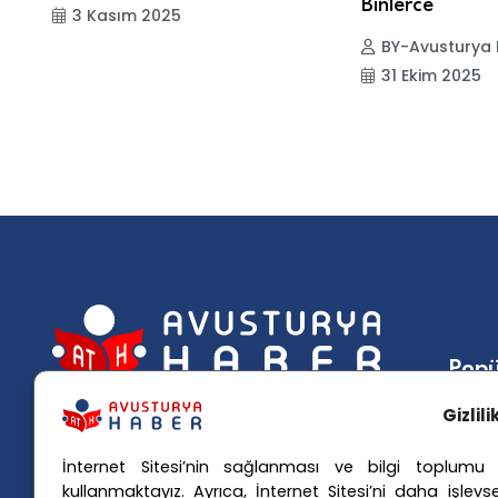
Binlerce
3 Kasım 2025
BY-Avusturya
31 Ekim 2025
Popü
Gizlil
Avusturya basınındaki haberleri
Avus
anında Türkçe'ye çevirerek,
Avus
İnternet Sitesi’nin sağlanması ve bilgi toplumu h
Avusturya'da yaşayan Türklerin ülke
Avus
kullanmaktayız. Ayrıca, İnternet Sitesi’ni daha işlevse