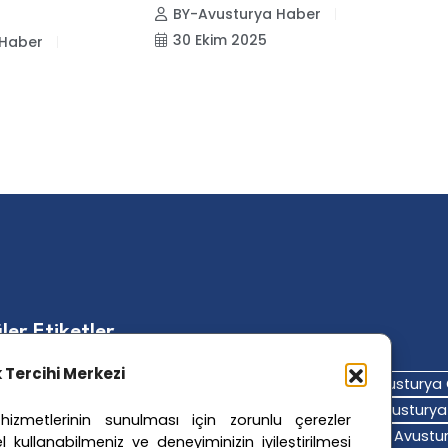
BY-Avusturya Haber
İ
30 Ekim 2025
 Haber
V
ler Etiketler
ik Tercihi Merkezi
turya Adalet Sistemi
Avusturya Eğitim Sistemi
Avusturya 
turya Hava Durumu
Avusturya Içişleri Bakanlığı
Avusturya 
izmetlerinin sunulması için zorunlu çerezler
turya Polis Soruşturması
Avusturya Sağlık Sistemi
Avustur
l kullanabilmeniz ve deneyiminizin iyileştirilmesi