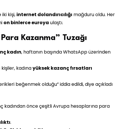
ki kişi,
internet dolandırıcılığı
mağduru oldu. Her
ni
on binlerce euroya
ulaştı.
k Para Kazanma” Tuzağı
enç kadın
, haftanın başında WhatsApp üzerinden
 kişiler, kadına
yüksek kazanç fırsatları
rikleri beğenmek olduğu” iddia edildi, diye açıkladı
nç kadından önce çeşitli Avrupa hesaplarına para
lıktı
.