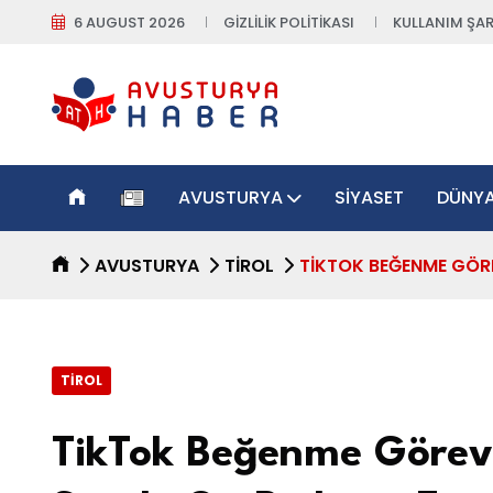
6 AUGUST 2026
GIZLILIK POLITIKASI
KULLANIM ŞAR
AVUSTURYA
SIYASET
DÜNY
AVUSTURYA
TIROL
TIKTOK BEĞENME GÖRE
TIROL
TikTok Beğenme Görevi