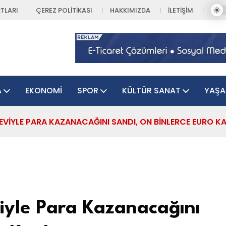
TLARI
ÇEREZ POLITIKASI
HAKKIMIZDA
İLETIŞIM
A
EKONOMI
SPOR
KÜLTÜR SANAT
YAŞ
VIYLE PARA KAZANACAĞINI SANDI, ON BINLERCE EURO KA
yle Para Kazanacağını