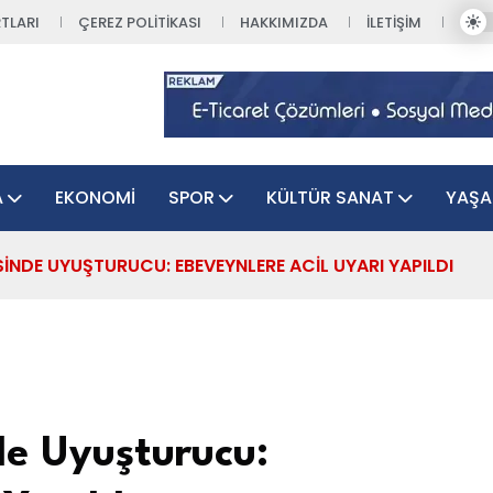
TLARI
ÇEREZ POLITIKASI
HAKKIMIZDA
İLETIŞIM
A
EKONOMI
SPOR
KÜLTÜR SANAT
YAŞ
INDE UYUŞTURUCU: EBEVEYNLERE ACIL UYARI YAPILDI
de Uyuşturucu: