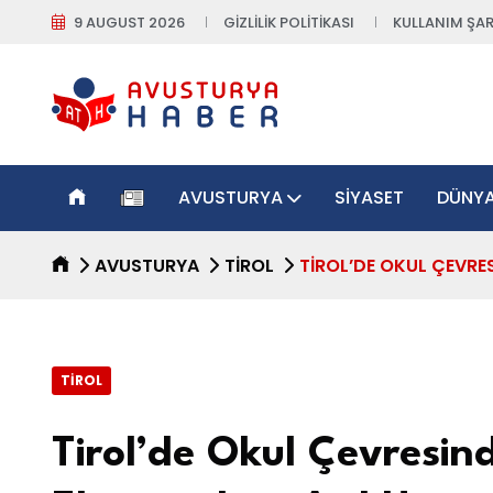
9 AUGUST 2026
GIZLILIK POLITIKASI
KULLANIM ŞAR
AVUSTURYA
SIYASET
DÜNY
AVUSTURYA
TIROL
TIROL’DE OKUL ÇEVRES
TIROL
Tirol’de Okul Çevresin