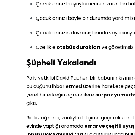
Çocuklarınızla uyuşturucunun zararları ha
Çocuklarınızı böyle bir durumda yardım is
Çocuklarınızın davranışlarında veya sosyal
Özellikle
otobüs durakları
ve gözetimsiz b
Şüpheli Yakalandı
Polis yetkilisi David Pacher, bir babanın kızını
bulduğunu ihbar etmesi üzerine harekete geçtik
yerel bir erkeğin öğrencilere
sürpriz yumurt
çıktı.
Bir kız öğrenci, zanlıyla iletişime geçerek ücrets
evinde yaptığı aramada
esrar ve çeşitli uy
Innsbruck Savcılığı’na
suç duyurusunda bulu