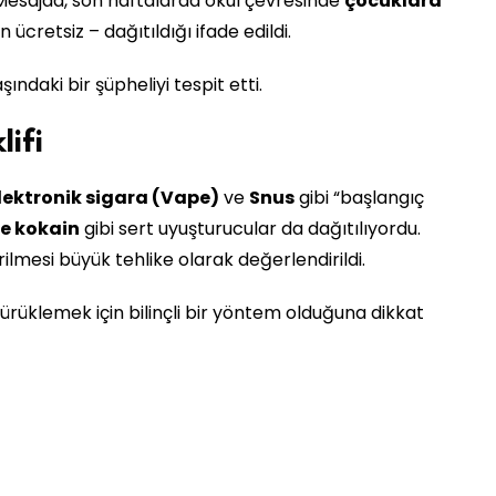
. Mesajda, son haftalarda okul çevresinde
çocuklara
 ücretsiz – dağıtıldığı ifade edildi.
ındaki bir şüpheliyi tespit etti.
ifi
lektronik sigara (Vape)
ve
Snus
gibi “başlangıç
e kokain
gibi sert uyuşturucular da dağıtılıyordu.
ilmesi büyük tehlike olarak değerlendirildi.
ürüklemek için bilinçli bir yöntem olduğuna dikkat