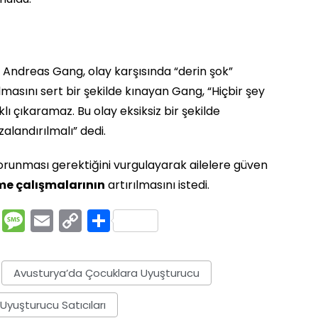
 Andreas Gang, olay karşısında “derin şok”
masını sert bir şekilde kınayan Gang, “Hiçbir şey
ı çıkaramaz. Bu olay eksiksiz bir şekilde
alandırılmalı” dedi.
korunması gerektiğini vurgulayarak ailelere güven
rme çalışmalarının
artırılmasını istedi.
rest
ssenger
Pocket
Message
Email
Copy
Share
Link
Avusturya’da Çocuklara Uyuşturucu
Uyuşturucu Satıcıları