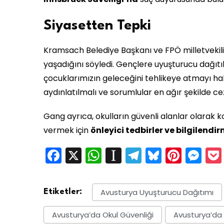
Siyasetten Tepki
Kramsach Belediye Başkanı ve FPÖ milletvekili
yaşadığını söyledi. Gençlere uyuşturucu dağıtıl
çocuklarımızın geleceğini tehlikeye atmayı hakl
aydınlatılmalı ve sorumlular en ağır şekilde cez
Gang ayrıca, okulların güvenli alanlar olarak 
vermek için
önleyici tedbirler ve bilgilendi
Facebook
X
WhatsApp
Instapaper
Telegram
Bluesky
Pinte
Me
Avusturya Uyuşturucu Dağıtımı
Etiketler:
Avusturya’da Okul Güvenliği
Avusturya’da 