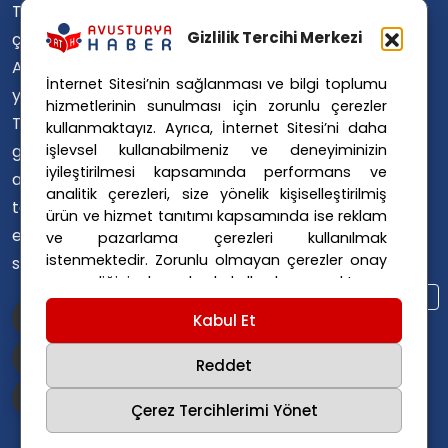
Türkçe'ye
Avusturya Içişleri Bakanlığı
Avusturya Polisi
Gizlilik Tercihi Merkezi
çevirerek,
Avusturya Polis Operasyonu
Avusturya'da
İnternet Sitesi’nin sağlanması ve bilgi toplumu
Avusturya Polis Soruşturması
yaşayan
hizmetlerinin sunulması için zorunlu çerezler
Avusturya Sağlık Sistemi
Türklerin ülke
kullanmaktayız. Ayrıca, İnternet Sitesi’ni daha
Avusturya Siyaseti
işlevsel kullanabilmeniz ve deneyiminizin
gündemini
Avusturya Suç Haberleri
iyileştirilmesi kapsamında performans ve
ana dillerinde
Avusturya Trafik Haberleri
analitik çerezleri, size yönelik kişiselleştirilmiş
takip
ürün ve hizmet tanıtımı kapsamında ise reklam
Donald Trump
FPÖ
etmelerini
ve pazarlama çerezleri kullanılmak
Graz Okul Saldırısı
istenmektedir. Zorunlu olmayan çerezler onay
sağlıyoruz.
Internet Dolandırıcılığı
vermediğiniz durumlarda kullanılmayacaktır.
Itfaiye Müdahalesi
Viyana Polisi
Ayarlarınız 365 gün saklanır.
Çerez Politikası
Kabul Et
Viyana Suç Haberleri
ve
Gizlilik Politikası
için linklere tıklayınız.
Reddet
Çerez Tercihlerimi Yönet