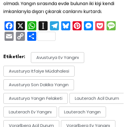
olmadı. Yangın sırasında evde bulunan iki kişi kendi
imkanlarıyla dışarı çıkarak canlarını kurtardı.
Facebook
X
WhatsApp
Instapaper
Telegram
Bluesky
Pinterest
Messen
Pock
M
Email
Copy
Share
Link
Etiketler:
Avusturya Ev Yangını
Avusturya Itfaiye Müdahalesi
Avusturya Son Dakika Yangın
Avusturya Yangın Felaketi
Lauterach Acil Durum
Lauterach Ev Yangını
Lauterach Yangın
Vorarlberg Acil Durum
Vorarlberg Ev Yangını