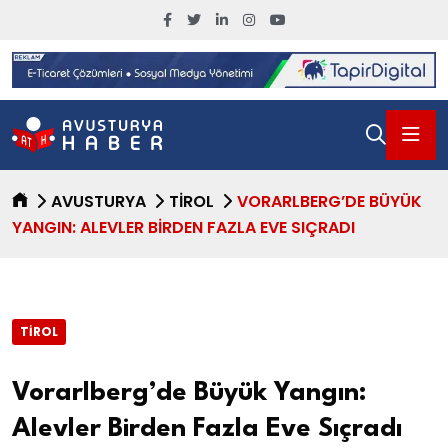
AVUSTURYA
TIROL
VORARLBERG’DE BÜYÜK
YANGIN: ALEVLER BIRDEN FAZLA EVE SIÇRADI
TIROL
Vorarlberg’de Büyük Yangın:
Alevler Birden Fazla Eve Sıçradı