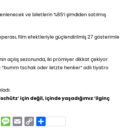
zenlenecek ve biletlerin %85’i şimdiden satılmış
erası, film efektleriyle güçlendirilmiş 27 gösterimle
nin açılış sezonunda, iki prömiyer dikkat çekiyor:
e “bumm tschak oder letzte henker” adlı tiyatro
ladı:
ischütz’ için değil, içinde yaşadığımız ‘ilginç
rest
ssenger
Pocket
Message
Email
Copy
Share
Link