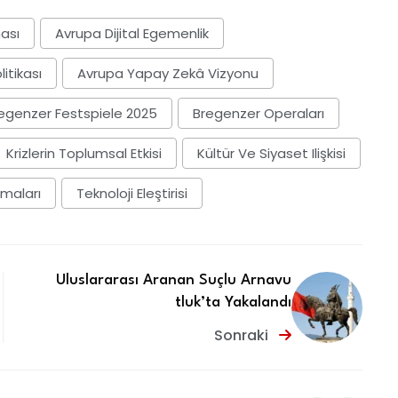
ası
Avrupa Dijital Egemenlik
itikası
Avrupa Yapay Zekâ Vizyonu
egenzer Festspiele 2025
Bregenzer Operaları
Krizlerin Toplumsal Etkisi
Kültür Ve Siyaset Ilişkisi
şmaları
Teknoloji Eleştirisi
Uluslararası Aranan Suçlu Arnavu
tluk’ta Yakalandı
Sonraki