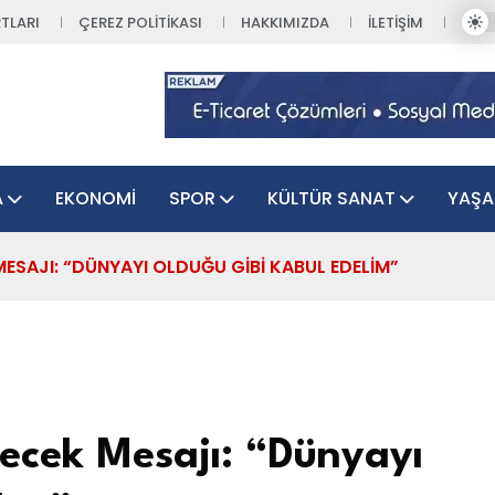
TLARI
ÇEREZ POLITIKASI
HAKKIMIZDA
İLETIŞIM
A
EKONOMI
SPOR
KÜLTÜR SANAT
YAŞ
MESAJI: “DÜNYAYI OLDUĞU GIBI KABUL EDELIM”
lecek Mesajı: “Dünyayı