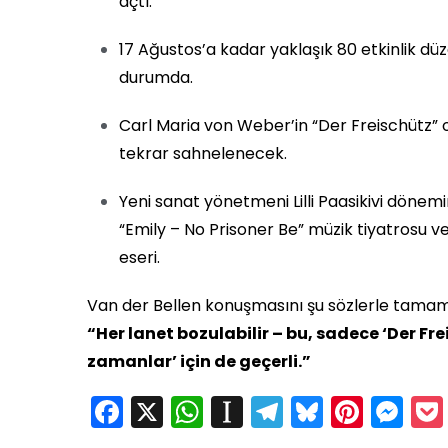
açtı.
17 Ağustos’a kadar yaklaşık 80 etkinlik dü
durumda.
Carl Maria von Weber’in “Der Freischütz” op
tekrar sahnelenecek.
Yeni sanat yönetmeni Lilli Paasikivi dönemi
“Emily – No Prisoner Be” müzik tiyatrosu v
eseri.
Van der Bellen konuşmasını şu sözlerle tamam
“Her lanet bozulabilir – bu, sadece ‘Der Fre
zamanlar’ için de geçerli.”
Facebook
X
WhatsApp
Instapaper
Telegram
Bluesky
Pinte
Me