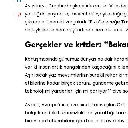
Avusturya Cumhurbaşkanı Alexander Van der Bel
yaptığı konuşmada, mevcut dünyayı olduğu gib
çıkmanın önemini vurguladı. “Bizi Geleceğe Taş
dinleyicilerde hem düşündüren hem de umut ver
Gerçekler ve krizler: “Bak
Konuşmasında günümüz dünyasına dair karanlık 
var ki, insan artık hangisinden kaçacağını bi
Aşırı sıcak yaz mevsimlerinin sürekli rekor kırma
etkilerine kadar birçok sorunu gündeme getirdi
teknoloji milyarderleri için mi parlıyor?” diye s
Ayrıca, Avrupa’nın çevresindeki savaşlar, Orta
bölgelerindeki huzursuzlukların yarattığı karma
bireylerin tutunabileceği ortak bir ilkeye ihtiya