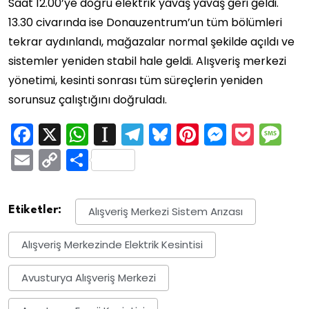
Saat 12.00’ye doğru elektrik yavaş yavaş geri geldi.
13.30 civarında ise Donauzentrum’un tüm bölümleri
tekrar aydınlandı, mağazalar normal şekilde açıldı ve
sistemler yeniden stabil hale geldi. Alışveriş merkezi
yönetimi, kesinti sonrası tüm süreçlerin yeniden
sorunsuz çalıştığını doğruladı.
Facebook
X
WhatsApp
Instapaper
Telegram
Bluesky
Pinterest
Messen
Pock
M
Email
Copy
Share
Link
Etiketler:
Alışveriş Merkezi Sistem Arızası
Alışveriş Merkezinde Elektrik Kesintisi
Avusturya Alışveriş Merkezi