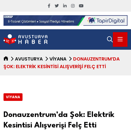
AVUSTURYA
VIYANA
DONAUZENTRUM’DA
ŞOK: ELEKTRIK KESINTISI ALIŞVERIŞI FELÇ ETTI
VIYANA
Donauzentrum’da Şok: Elektrik
Kesintisi Alışverişi Felç Etti