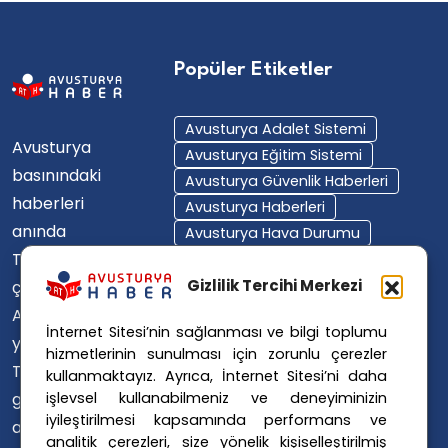
Popüler Etiketler
Avusturya Adalet Sistemi
Avusturya
Avusturya Eğitim Sistemi
basınındaki
Avusturya Güvenlik Haberleri
haberleri
Avusturya Haberleri
anında
Avusturya Hava Durumu
Türkçe'ye
Avusturya Içişleri Bakanlığı
Avusturya Polisi
Gizlilik Tercihi Merkezi
çevirerek,
Avusturya Polis Operasyonu
Avusturya'da
İnternet Sitesi’nin sağlanması ve bilgi toplumu
Avusturya Polis Soruşturması
yaşayan
hizmetlerinin sunulması için zorunlu çerezler
Avusturya Sağlık Sistemi
Türklerin ülke
kullanmaktayız. Ayrıca, İnternet Sitesi’ni daha
Avusturya Siyaseti
işlevsel kullanabilmeniz ve deneyiminizin
gündemini
Avusturya Suç Haberleri
iyileştirilmesi kapsamında performans ve
ana dillerinde
Avusturya Trafik Haberleri
analitik çerezleri, size yönelik kişiselleştirilmiş