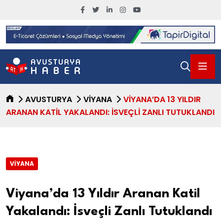
AVUSTURYA
VIYANA
VIYANA’DA 13 YILDIR
ARANAN KATIL YAKALANDI: İSVEÇLI ZANLI TUTUKLANDI
VIYANA
Viyana’da 13 Yıldır Aranan Katil
Yakalandı: İsveçli Zanlı Tutuklandı