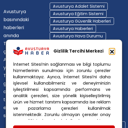
Avusturya Adalet Sistemi
Avusturya
Avusturya Eğitim Sistemi
basınındaki
Avusturya Güvenlik Haberleri
haberleri
Avusturya Haberleri
anında
Avusturya Hava Durumu
Türkçe'ye
Avusturya Içişleri Bakanlığı
Avusturya Polisi
Gizlilik Tercihi Merkezi
çevirerek,
Avusturya Polis Operasyonu
Avusturya'da
İnternet Sitesi’nin sağlanması ve bilgi toplumu
Avusturya Polis Soruşturması
yaşayan
hizmetlerinin sunulması için zorunlu çerezler
Avusturya Sağlık Sistemi
Türklerin ülke
kullanmaktayız. Ayrıca, İnternet Sitesi’ni daha
Avusturya Siyaseti
işlevsel kullanabilmeniz ve deneyiminizin
gündemini
Avusturya Suç Haberleri
iyileştirilmesi kapsamında performans ve
ana dillerinde
Avusturya Trafik Haberleri
analitik çerezleri, size yönelik kişiselleştirilmiş
takip
ürün ve hizmet tanıtımı kapsamında ise reklam
Donald Trump
FPÖ
etmelerini
ve pazarlama çerezleri kullanılmak
Graz Okul Saldırısı
istenmektedir. Zorunlu olmayan çerezler onay
sağlıyoruz.
Internet Dolandırıcılığı
vermediğiniz durumlarda kullanılmayacaktır.
Itfaiye Müdahalesi
Viyana Polisi