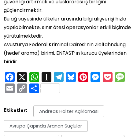
güvenliği artırmak ve uluslararası iş birliğini
güçlendirmektir.
Bu ağ sayesinde ülkeler arasında bilgi alışverişi hızla
yapılabilmekte, sınır ötesi operasyonlar etkili biçimde
yürütülmektedir.
Avusturya Federal Kriminal Dairesi’nin Zielfahndung
(hedef arama) birimi, ENFAST’ın kurucu üyelerinden
biridir.
Facebook
X
WhatsApp
Instapaper
Telegram
Bluesky
Pinterest
Messen
Pock
M
Email
Copy
Share
Link
Etiketler:
Andreas Holzer Açıklaması
Avrupa Çapında Aranan Suçlular