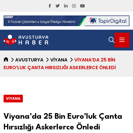
AVUSTURYA
VIYANA
VIYANA’DA 25 BIN
EURO’LUK ÇANTA HIRSIZLIĞI ASKERLERCE ÖNLEDI
VIYANA
Viyana’da 25 Bin Euro’luk Çanta
Hırsızlığı Askerlerce Önledi