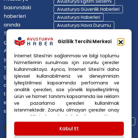
Avusturya Eğitim Sistemi
basınındaki
Avusturya Güvenlik Haberleri
haberleri
Avusturya Haberleri
anında
Avusturya Hava Durumu
Türkçe'ye
Avusturya Içişleri Bakanlığı
Avusturya Polisi
Gizlilik Tercihi Merkezi
çevirerek,
Avusturya Polis Operasyonu
Avusturya'da
İnternet Sitesi’nin sağlanması ve bilgi toplumu
Avusturya Polis Soruşturması
yaşayan
hizmetlerinin sunulması için zorunlu çerezler
Avusturya Sağlık Sistemi
Türklerin ülke
kullanmaktayız. Ayrıca, İnternet Sitesi’ni daha
Avusturya Siyaseti
işlevsel kullanabilmeniz ve deneyiminizin
gündemini
Avusturya Suç Haberleri
iyileştirilmesi kapsamında performans ve
ana dillerinde
Avusturya Trafik Haberleri
analitik çerezleri, size yönelik kişiselleştirilmiş
takip
ürün ve hizmet tanıtımı kapsamında ise reklam
Donald Trump
FPÖ
etmelerini
ve pazarlama çerezleri kullanılmak
Graz Okul Saldırısı
istenmektedir. Zorunlu olmayan çerezler onay
sağlıyoruz.
Internet Dolandırıcılığı
vermediğiniz durumlarda kullanılmayacaktır.
Itfaiye Müdahalesi
Viyana Polisi
Ayarlarınız 365 gün saklanır.
Çerez Politikası
Kabul Et
Viyana Suç Haberleri
ve
Gizlilik Politikası
için linklere tıklayınız.