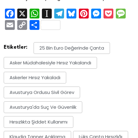
Facebook
X
WhatsApp
Instapaper
Telegram
Bluesky
Pinterest
Messen
Pock
M
Email
Copy
Share
Link
Etiketler:
25 Bin Euro Değerinde Çanta
Asker Müdahalesiyle Hırsız Yakalandı
Askerler Hırsız Yakaladı
Avusturya Ordusu Sivil Görev
Avusturya'da Suç Ve Güvenlik
Hırsızlıkta Şiddet Kullanımı
Klaudia Tanner Açıklama
Lüks Çanta Hırsızlığı