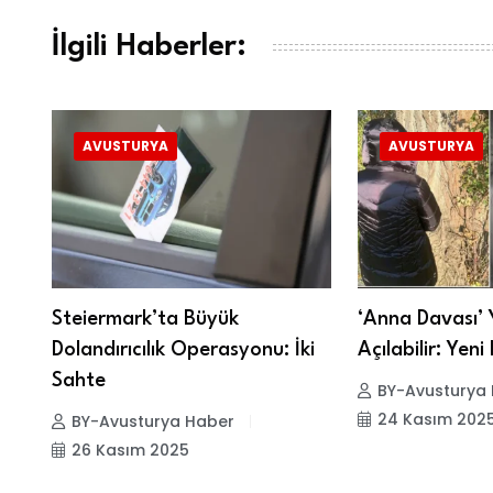
İlgili Haberler:
AVUSTURYA
AVUSTURYA
u:
Steiermark’ta Büyük
‘Anna Davası’ 
Dolandırıcılık Operasyonu: İki
Açılabilir: Yen
Sahte
BY-Avusturya
24 Kasım 202
BY-Avusturya Haber
26 Kasım 2025