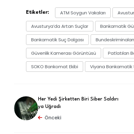
ATM Soygun Vakaları
Avustur
Etiketler:
Avusturya’da Artan Suçlar
Bankamatik Güv
Bankamatik Suç Dalgası
Bundeskriminalam
Güvenlik Kamerası Görüntüsü
Patlatılan 
SOKO Bankomat Ekibi
Viyana Bankamatik S
Her Yedi Şirketten Biri Siber Saldırı
ya Uğradı
Önceki