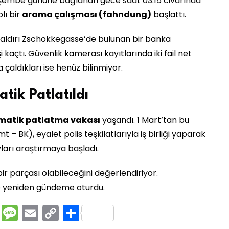
şembe gününe bağlanan gece saat 03.15 civarında
lı bir
arama çalışması (fahndung)
başlattı.
saldırı Zschokkegasse’de bulunan bir banka
 kaçtı. Güvenlik kamerası kayıtlarında iki fail net
çaldıkları ise henüz bilinmiyor.
tik Patlatıldı
atik patlatma vakası
yaşandı. 1 Mart’tan bu
– BK), eyalet polis teşkilatlarıyla iş birliği yaparak
ları araştırmaya başladı.
 bir parçası olabileceğini değerlendiriyor.
e yeniden gündeme oturdu.
rest
ssenger
Pocket
Message
Email
Copy
Share