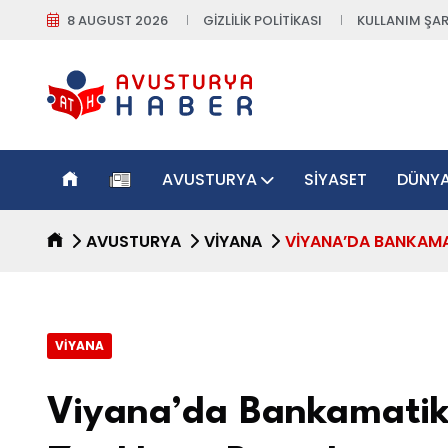
8 AUGUST 2026
GIZLILIK POLITIKASI
KULLANIM ŞAR
AVUSTURYA
SIYASET
DÜNY
AVUSTURYA
VIYANA
VIYANA’DA BANKAMAT
VIYANA
Viyana’da Bankamatik S