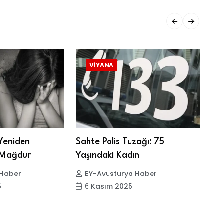
VIYANA
Yeniden
Sahte Polis Tuzağı: 75
W
i Mağdur
Yaşındaki Kadın
O
 Haber
BY-Avusturya Haber
5
6 Kasım 2025