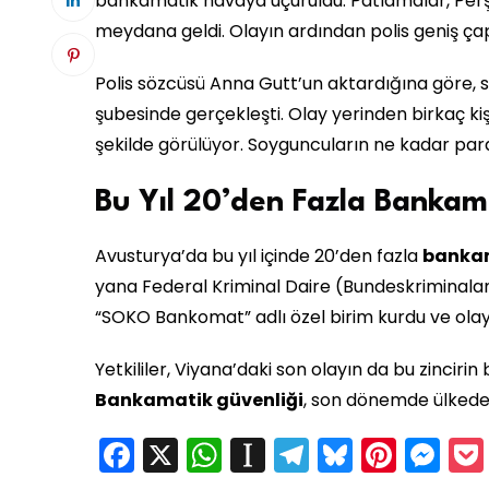
bankamatik havaya uçuruldu. Patlamalar, Per
meydana geldi. Olayın ardından polis geniş çap
Polis sözcüsü Anna Gutt’un aktardığına göre, 
şubesinde gerçekleşti. Olay yerinden birkaç kişi
şekilde görülüyor. Soyguncuların ne kadar para 
Bu Yıl 20’den Fazla Bankama
Avusturya’da bu yıl içinde 20’den fazla
bankam
yana Federal Kriminal Daire (Bundeskriminalamt 
“SOKO Bankomat” adlı özel birim kurdu ve olay
Yetkililer, Viyana’daki son olayın da bu zincirin
Bankamatik güvenliği
, son dönemde ülked
Facebook
X
WhatsApp
Instapaper
Telegram
Bluesky
Pinte
Me