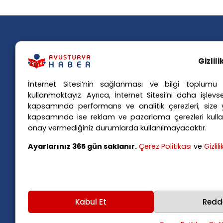
Gizlil
İnternet Sitesi’nin sağlanması ve bilgi toplumu h
Popü
kullanmaktayız. Ayrıca, İnternet Sitesi’ni daha işlevse
kapsamında performans ve analitik çerezleri, size yö
Avusturya basınındaki haberleri
Avus
kapsamında ise reklam ve pazarlama çerezleri kulla
anında Türkçe'ye çevirerek,
Avus
onay vermediğiniz durumlarda kullanılmayacaktır.
Avusturya'da yaşayan Türklerin ülke
Avus
Ayarlarınız 365 gün saklanır.
Çerez Politikası
ve
Gizlil
Avus
gündemini ana dillerinde takip
Viya
etmelerini sağlıyoruz.
Kabul Et
Redd