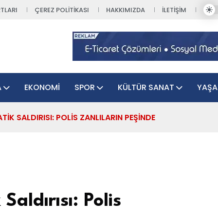
TLARI
ÇEREZ POLITIKASI
HAKKIMIZDA
İLETIŞIM
A
EKONOMI
SPOR
KÜLTÜR SANAT
YAŞ
IK SALDIRISI: POLIS ZANLILARIN PEŞINDE
aldırısı: Polis