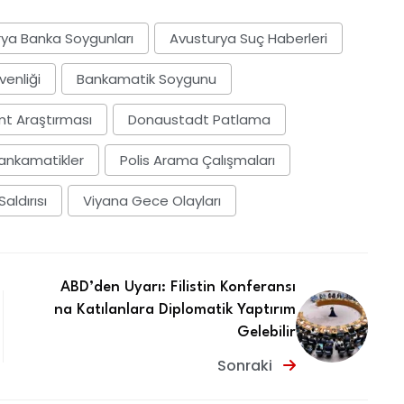
Link
ya Banka Soygunları
Avusturya Suç Haberleri
enliği
Bankamatik Soygunu
t Araştırması
Donaustadt Patlama
Bankamatikler
Polis Arama Çalışmaları
aldırısı
Viyana Gece Olayları
ABD’den Uyarı: Filistin Konferansı
na Katılanlara Diplomatik Yaptırım
Gelebilir
Sonraki