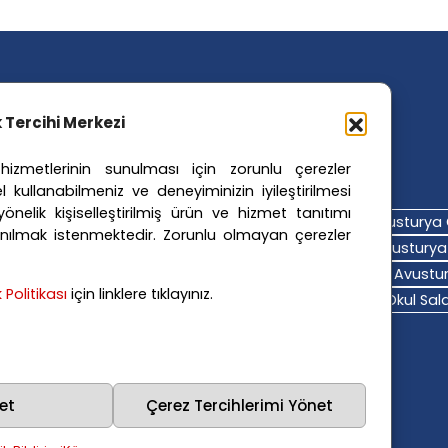
ik Tercihi Merkezi
izmetlerinin sunulması için zorunlu çerezler
ler Etiketler
l kullanabilmeniz ve deneyiminizin iyileştirilmesi
nelik kişiselleştirilmiş ürün ve hizmet tanıtımı
turya Adalet Sistemi
Avusturya Eğitim Sistemi
Avusturya 
nılmak istenmektedir. Zorunlu olmayan çerezler
turya Hava Durumu
Avusturya Içişleri Bakanlığı
Avusturya 
turya Polis Soruşturması
Avusturya Sağlık Sistemi
Avustur
ik Politikası
için linklere tıklayınız.
turya Trafik Haberleri
Donald Trump
FPÖ
Graz Okul Saldı
na Polisi
Viyana Suç Haberleri
et
Çerez Tercihlerimi Yönet