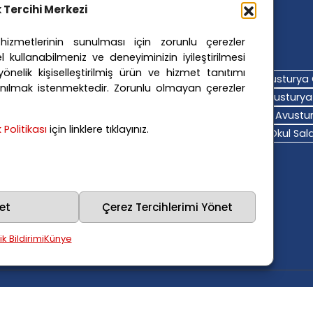
ik Tercihi Merkezi
izmetlerinin sunulması için zorunlu çerezler
ler Etiketler
l kullanabilmeniz ve deneyiminizin iyileştirilmesi
nelik kişiselleştirilmiş ürün ve hizmet tanıtımı
turya Adalet Sistemi
Avusturya Eğitim Sistemi
Avusturya 
nılmak istenmektedir. Zorunlu olmayan çerezler
turya Hava Durumu
Avusturya Içişleri Bakanlığı
Avusturya 
turya Polis Soruşturması
Avusturya Sağlık Sistemi
Avustur
ik Politikası
için linklere tıklayınız.
turya Trafik Haberleri
Donald Trump
FPÖ
Graz Okul Saldı
na Polisi
Viyana Suç Haberleri
et
Çerez Tercihlerimi Yönet
lik Bildirimi
Künye
lıdır.
Kullanım Şartları
Gizlilik Politikası