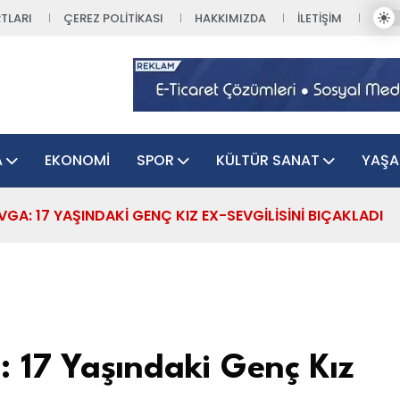
TLARI
ÇEREZ POLITIKASI
HAKKIMIZDA
İLETIŞIM
A
EKONOMI
SPOR
KÜLTÜR SANAT
YAŞ
VGA: 17 YAŞINDAKI GENÇ KIZ EX-SEVGILISINI BIÇAKLADI
 17 Yaşındaki Genç Kız