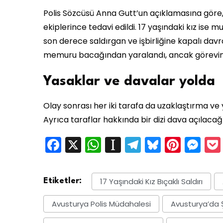
Polis Sözcüsü Anna Gutt’un açıklamasına göre, 
ekiplerince tedavi edildi. 17 yaşındaki kız is
son derece saldırgan ve işbirliğine kapalı dav
memuru bacağından yaralandı, ancak görevin
Yasaklar ve davalar yolda
Olay sonrası her iki tarafa da uzaklaştırma ve 
Ayrıca taraflar hakkında bir dizi dava açılacağı
Facebook
X
WhatsApp
Instapaper
Telegram
Bluesky
Pinte
Me
17 Yaşındaki Kız Bıçaklı Saldırı
Etiketler:
Avusturya Polis Müdahalesi
Avusturya’da 