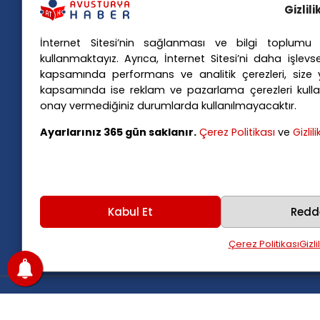
Gizlil
İnternet Sitesi’nin sağlanması ve bilgi toplumu h
Popü
kullanmaktayız. Ayrıca, İnternet Sitesi’ni daha işlevse
kapsamında performans ve analitik çerezleri, size yö
Avusturya basınındaki haberleri
Avus
kapsamında ise reklam ve pazarlama çerezleri kulla
anında Türkçe'ye çevirerek,
Avus
onay vermediğiniz durumlarda kullanılmayacaktır.
Avusturya'da yaşayan Türklerin ülke
Avus
Ayarlarınız 365 gün saklanır.
Çerez Politikası
ve
Gizlil
Avus
gündemini ana dillerinde takip
Viya
etmelerini sağlıyoruz.
Kabul Et
Redd
Çerez Politikası
Gizli
Copyright
2025
Avusturya Haber
.
Tüm hakları sak