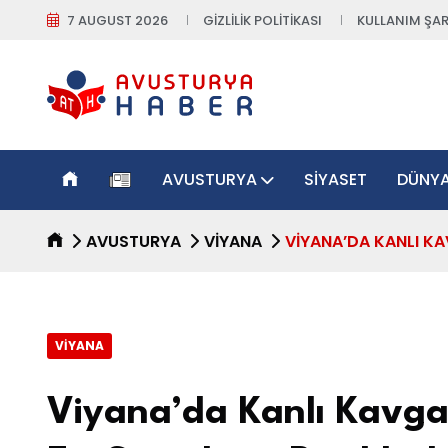
7 AUGUST 2026
GIZLILIK POLITIKASI
KULLANIM ŞAR
AVUSTURYA
SIYASET
DÜNY
AVUSTURYA
VIYANA
VIYANA’DA KANLI KA
VIYANA
Viyana’da Kanlı Kavga: