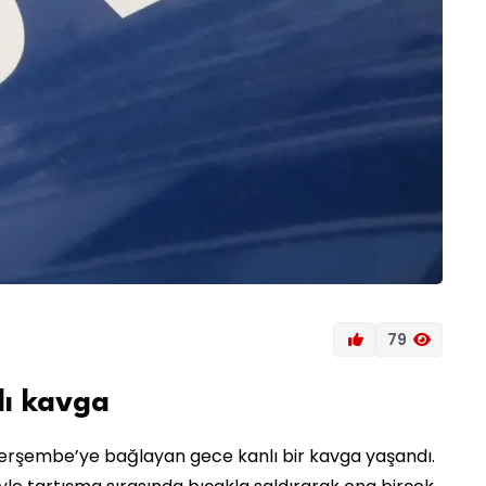
79
lı kavga
erşembe’ye bağlayan gece kanlı bir kavga yaşandı.