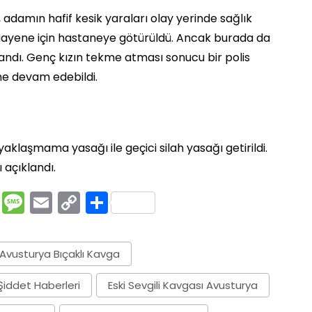
adamın hafif kesik yaraları olay yerinde sağlık
e muayene için hastaneye götürüldü. Ancak burada da
randı. Genç kızın tekme atması sonucu bir polis
e devam edebildi.
yaklaşmama yasağı ile geçici silah yasağı getirildi.
 açıklandı.
rest
ssenger
Pocket
Message
Email
Copy
Share
Link
Avusturya Bıçaklı Kavga
Şiddet Haberleri
Eski Sevgili Kavgası Avusturya