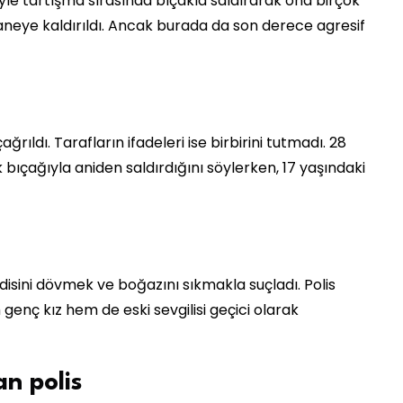
siyle tartışma sırasında bıçakla saldırarak ona birçok
aneye kaldırıldı. Ancak burada da son derece agresif
ğrıldı. Tarafların ifadeleri ise birbirini tutmadı. 28
 bıçağıyla aniden saldırdığını söylerken, 17 yaşındaki
ndisini dövmek ve boğazını sıkmakla suçladı. Polis
 genç kız hem de eski sevgilisi geçici olarak
an polis