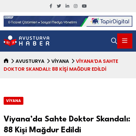
AVUSTURYA
VIYANA
VIYANA’DA SAHTE
DOKTOR SKANDALI: 88 KIŞI MAĞDUR EDILDI
VIYANA
Viyana’da Sahte Doktor Skandalı:
88 Kişi Mağdur Edildi