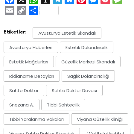
Email
Copy
Share
Link
Etiketler:
Avusturya Estetik Skandalı
Avusturya Haberleri
Estetik Dolandırıcılık
Estetik Mağdurları
Güzellik Merkezi Skandalı
Iddianame Detayları
Sağlık Dolandırıcılığı
Sahte Doktor
Sahte Doktor Davası
Snezana A.
Tıbbi Sahtecilik
Tıbbi Yaralanma Vakaları
Viyana Güzellik Kliniği
Viyana Sahte Doktor Skandalı
WeUtyful Institut