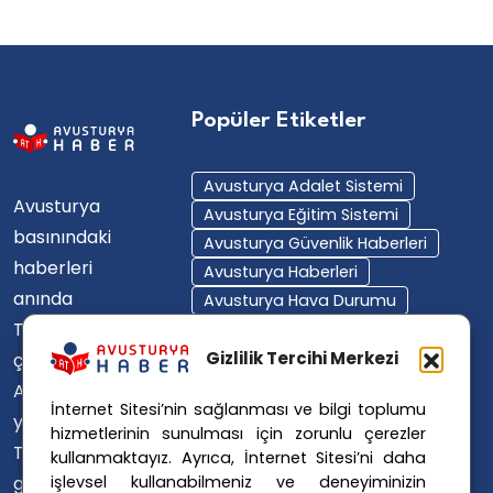
Popüler Etiketler
Avusturya Adalet Sistemi
Avusturya
Avusturya Eğitim Sistemi
basınındaki
Avusturya Güvenlik Haberleri
haberleri
Avusturya Haberleri
anında
Avusturya Hava Durumu
Türkçe'ye
Avusturya Içişleri Bakanlığı
Avusturya Polisi
Gizlilik Tercihi Merkezi
çevirerek,
Avusturya Polis Operasyonu
Avusturya'da
İnternet Sitesi’nin sağlanması ve bilgi toplumu
Avusturya Polis Soruşturması
yaşayan
hizmetlerinin sunulması için zorunlu çerezler
Avusturya Sağlık Sistemi
Türklerin ülke
kullanmaktayız. Ayrıca, İnternet Sitesi’ni daha
Avusturya Siyaseti
işlevsel kullanabilmeniz ve deneyiminizin
gündemini