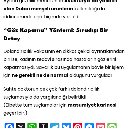
Ayrıca güzellik merkezinde
Avusturya’da yasaklı
olan Dubai menşeli ürünlerin
kullanıldığı da
iddianamede açık biçimde yer aldı.
“Göz Kapama” Yöntemi: Sıradışı Bir
Detay
Dolandırıcılık vakasının en dikkat çekici ayrıntılarından
biri ise, kadının tedavi sırasında hastaların gözlerini
kapatmasıydı. Savcılık bu uygulamanın böyle bir işlem
için
ne gerekli ne de normal
olduğunu vurguladı.
Sahte doktorun pek çok farklı dolandırıcılık
suçlamasıyla da yargılandığı belirtildi.
(Elbette tüm suçlamalar için
masumiyet karinesi
geçerlidir.)
Facebook
X
WhatsApp
Instapaper
Telegram
Bluesky
Pinterest
Messen
Pock
M