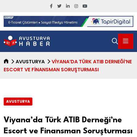
AVUSTURYA
VIYANA’DA TÜRK ATIB DERNEĞI’NE
ESCORT VE FINANSMAN SORUŞTURMASI
AVUSTURYA
Viyana’da Türk ATIB Derneği’ne
Escort ve Finansman Soruşturması