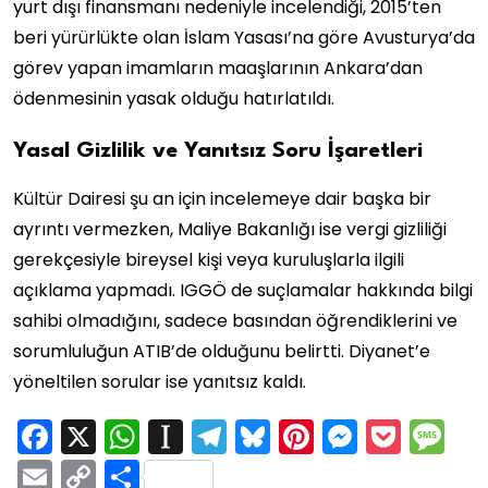
yurt dışı finansmanı nedeniyle incelendiği, 2015’ten
beri yürürlükte olan İslam Yasası’na göre Avusturya’da
görev yapan imamların maaşlarının Ankara’dan
ödenmesinin yasak olduğu hatırlatıldı.
Yasal Gizlilik ve Yanıtsız Soru İşaretleri
Kültür Dairesi şu an için incelemeye dair başka bir
ayrıntı vermezken, Maliye Bakanlığı ise vergi gizliliği
gerekçesiyle bireysel kişi veya kuruluşlarla ilgili
açıklama yapmadı. IGGÖ de suçlamalar hakkında bilgi
sahibi olmadığını, sadece basından öğrendiklerini ve
sorumluluğun ATIB’de olduğunu belirtti. Diyanet’e
yöneltilen sorular ise yanıtsız kaldı.
Facebook
X
WhatsApp
Instapaper
Telegram
Bluesky
Pinterest
Messen
Pock
M
Email
Copy
Share