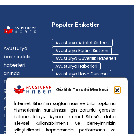
Popüler Etiketler
Avusturya Adalet Sistemi
Avusturya
Avusturya Eğitim Sistemi
basınındaki
Avusturya Güvenlik Haberleri
haberleri
Avusturya Haberleri
anında
Avusturya Hava Durumu
Türkçe'ye
Avusturya Içişleri Bakanlığı
Avusturya Polisi
Gizlilik Tercihi Merkezi
çevirerek,
Avusturya Polis Operasyonu
Avusturya'da
İnternet Sitesi’nin sağlanması ve bilgi toplumu
Avusturya Polis Soruşturması
yaşayan
hizmetlerinin sunulması için zorunlu çerezler
Avusturya Sağlık Sistemi
Türklerin ülke
kullanmaktayız. Ayrıca, İnternet Sitesi’ni daha
Avusturya Siyaseti
işlevsel kullanabilmeniz ve deneyiminizin
gündemini
Avusturya Suç Haberleri
iyileştirilmesi kapsamında performans ve
ana dillerinde