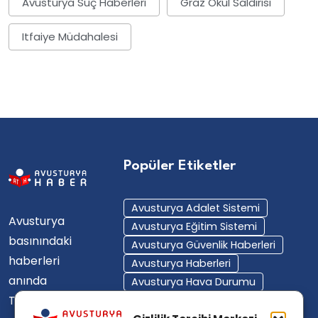
Avusturya Suç Haberleri
Graz Okul Saldırısı
Itfaiye Müdahalesi
Popüler Etiketler
Avusturya Adalet Sistemi
Avusturya
Avusturya Eğitim Sistemi
basınındaki
Avusturya Güvenlik Haberleri
haberleri
Avusturya Haberleri
anında
Avusturya Hava Durumu
Türkçe'ye
Avusturya Içişleri Bakanlığı