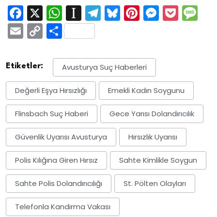
Facebook
X
WhatsApp
Instapaper
Telegram
Bluesky
Pinterest
Messen
Pock
M
Email
Copy
Share
Link
Etiketler:
Avusturya Suç Haberleri
Değerli Eşya Hırsızlığı
Emekli Kadın Soygunu
Flinsbach Suç Haberi
Gece Yarısı Dolandırıcılık
Güvenlik Uyarısı Avusturya
Hırsızlık Uyarısı
Polis Kılığına Giren Hırsız
Sahte Kimlikle Soygun
Sahte Polis Dolandırıcılığı
St. Pölten Olayları
Telefonla Kandırma Vakası