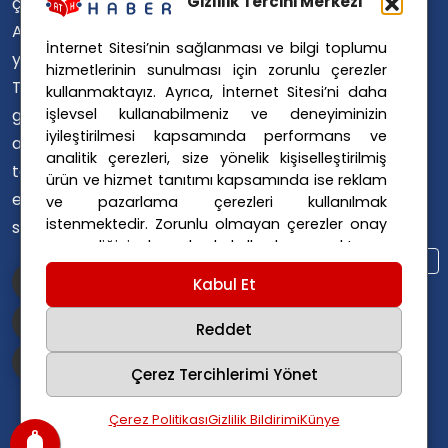
Avusturya Polisi
Gizlilik Tercihi Merkezi
çevirerek,
Avusturya Polis Operasyonu
Avusturya'da
İnternet Sitesi’nin sağlanması ve bilgi toplumu
Avusturya Polis Soruşturması
yaşayan
hizmetlerinin sunulması için zorunlu çerezler
Avusturya Sağlık Sistemi
Türklerin ülke
kullanmaktayız. Ayrıca, İnternet Sitesi’ni daha
Avusturya Siyaseti
işlevsel kullanabilmeniz ve deneyiminizin
gündemini
Avusturya Suç Haberleri
iyileştirilmesi kapsamında performans ve
ana dillerinde
Avusturya Trafik Haberleri
analitik çerezleri, size yönelik kişiselleştirilmiş
takip
ürün ve hizmet tanıtımı kapsamında ise reklam
Donald Trump
FPÖ
etmelerini
ve pazarlama çerezleri kullanılmak
Graz Okul Saldırısı
istenmektedir. Zorunlu olmayan çerezler onay
sağlıyoruz.
Internet Dolandırıcılığı
vermediğiniz durumlarda kullanılmayacaktır.
Itfaiye Müdahalesi
Viyana Polisi
Ayarlarınız 365 gün saklanır.
Çerez Politikası
Kabul Et
Viyana Suç Haberleri
ve
Gizlilik Politikası
için linklere tıklayınız.
Reddet
Çerez Tercihlerimi Yönet
Çerez Politikası
Gizlilik Bildirimi
Künye