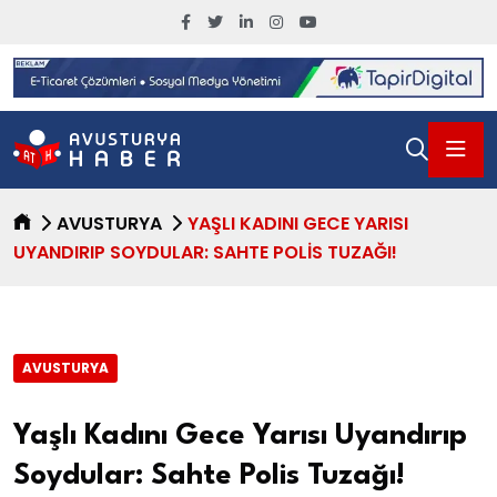
AVUSTURYA
YAŞLI KADINI GECE YARISI
UYANDIRIP SOYDULAR: SAHTE POLIS TUZAĞI!
AVUSTURYA
Yaşlı Kadını Gece Yarısı Uyandırıp
Soydular: Sahte Polis Tuzağı!