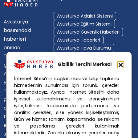
Avusturya Adalet Sistemi
Avusturya
Avusturya Eğitim Sistemi
basınındaki
Avusturya Güvenlik Haberleri
haberleri
Avusturya Haberleri
anında
Avusturya Hava Durumu
Türkçe'ye
Avusturya Içişleri Bakanlığı
Avusturya Polisi
Gizlilik Tercihi Merkezi
çevirerek,
Avusturya Polis Operasyonu
Avusturya'da
İnternet Sitesi’nin sağlanması ve bilgi toplumu
Avusturya Polis Soruşturması
yaşayan
hizmetlerinin sunulması için zorunlu çerezler
Avusturya Sağlık Sistemi
Türklerin ülke
kullanmaktayız. Ayrıca, İnternet Sitesi’ni daha
Avusturya Siyaseti
işlevsel kullanabilmeniz ve deneyiminizin
gündemini
Avusturya Suç Haberleri
iyileştirilmesi kapsamında performans ve
ana dillerinde
Avusturya Trafik Haberleri
analitik çerezleri, size yönelik kişiselleştirilmiş
takip
ürün ve hizmet tanıtımı kapsamında ise reklam
Donald Trump
FPÖ
etmelerini
ve pazarlama çerezleri kullanılmak
Graz Okul Saldırısı
istenmektedir. Zorunlu olmayan çerezler onay
sağlıyoruz.
Internet Dolandırıcılığı