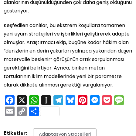
alanlarının düşünüldüğünden çok daha geniş olduğunu
gösteriyor.
Keşfedilen canlılar, bu ekstrem koşullara tamamen
yeni uyum stratejileri ve işbirlikleri geliştirerek adapte
olmuşlar. Araştırmacı ekip, bugüne kadar hâkim olan
“denizlerin en derin çukurları yalnızca yukarıdan düşen
materyalle beslenir” görüşünün artık sorgulanması
gerektiğini belirtiyor. Ayrıca, biriken metan
tortularının iklim modellerinde yeni bir parametre
olarak dikkate alınması gerektiği vurgulanıyor.
Facebook
X
WhatsApp
Instapaper
Telegram
Bluesky
Pinterest
Messen
Pock
M
Email
Copy
Share
Link
Etiketler:
Adaptasyon Stratejileri