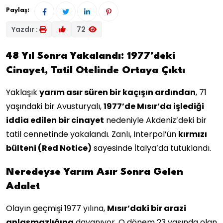
Paylaş:
Yazdır :
72
48 Yıl Sonra Yakalandı: 1977’deki
Cinayet, Tatil Otelinde Ortaya Çıktı
Yaklaşık
yarım asır süren bir kaçışın ardından
, 71
yaşındaki bir Avusturyalı,
1977’de Mısır’da işlediği
iddia edilen bir cinayet
nedeniyle Akdeniz’deki bir
tatil cennetinde yakalandı. Zanlı, Interpol’ün
kırmızı
bülteni (Red Notice)
sayesinde İtalya’da tutuklandı.
Neredeyse Yarım Asır Sonra Gelen
Adalet
Olayın geçmişi 1977 yılına,
Mısır’daki bir arazi
anlaşmazlığına
dayanıyor. O dönem 23 yaşında olan