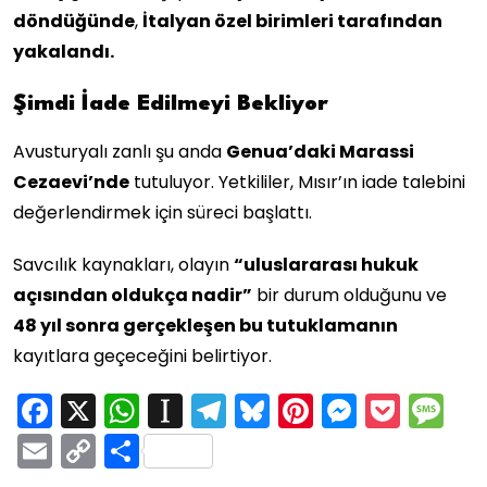
döndüğünde
,
İtalyan özel birimleri tarafından
yakalandı.
Şimdi İade Edilmeyi Bekliyor
Avusturyalı zanlı şu anda
Genua’daki Marassi
Cezaevi’nde
tutuluyor. Yetkililer, Mısır’ın iade talebini
değerlendirmek için süreci başlattı.
Savcılık kaynakları, olayın
“uluslararası hukuk
açısından oldukça nadir”
bir durum olduğunu ve
48 yıl sonra gerçekleşen bu tutuklamanın
kayıtlara geçeceğini belirtiyor.
Facebook
X
WhatsApp
Instapaper
Telegram
Bluesky
Pinterest
Messen
Pock
M
Email
Copy
Share
Link