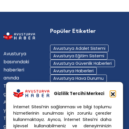
Popüler Etiketler
Avusturya Adalet Sistemi
Avusturya
Avusturya Eğitim Sistemi
basınındaki
Avusturya Güvenlik Haberleri
haberleri
Avusturya Haberleri
anında
Avusturya Hava Durumu
Türkçe'ye
Avusturya Içişleri Bakanlığı
Avusturya Polisi
Gizlilik Tercihi Merkezi
çevirerek,
Avusturya Polis Operasyonu
Avusturya'da
İnternet Sitesi’nin sağlanması ve bilgi toplumu
Avusturya Polis Soruşturması
yaşayan
hizmetlerinin sunulması için zorunlu çerezler
Avusturya Sağlık Sistemi
Türklerin ülke
kullanmaktayız. Ayrıca, İnternet Sitesi’ni daha
Avusturya Siyaseti
işlevsel kullanabilmeniz ve deneyiminizin
gündemini