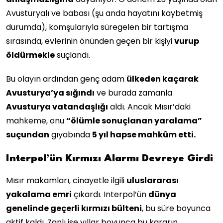
Avusturyalı ve babası (şu anda hayatını kaybetmiş
durumda), komşularıyla süregelen bir tartışma
sırasında, evlerinin önünden geçen bir kişiyi
vurup
öldürmekle
suçlandı.
Bu olayın ardından genç adam
ülkeden kaçarak
Avusturya’ya sığındı
ve burada zamanla
Avusturya vatandaşlığı
aldı. Ancak Mısır’daki
mahkeme, onu
“ölümle sonuçlanan yaralama”
suçundan
gıyabında
5 yıl hapse mahkûm etti.
Interpol’ün Kırmızı Alarmı Devreye Girdi
Mısır makamları, cinayetle ilgili
uluslararası
yakalama emri
çıkardı. Interpol’ün
dünya
genelinde geçerli kırmızı bülteni
, bu süre boyunca
aktif kaldı. Zanlı ise yıllar boyunca bu kararın