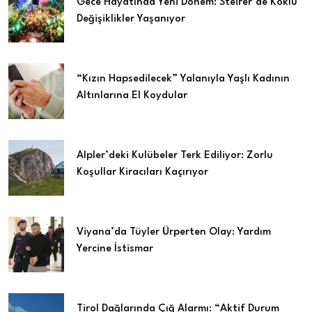
Gece Hayatında Yeni Dönem: Steirer’de Köklü
Değişiklikler Yaşanıyor
“Kızın Hapsedilecek” Yalanıyla Yaşlı Kadının
Altınlarına El Koydular
Alpler’deki Kulübeler Terk Ediliyor: Zorlu
Koşullar Kiracıları Kaçırıyor
Viyana’da Tüyler Ürperten Olay: Yardım
Yercine İstismar
Tirol Dağlarında Çığ Alarmı: “Aktif Durum