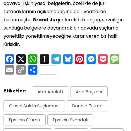
davaya ilişkin yasal belgelerin, özellikle de jüri
tutanaklarının açıklanacağına dair vaatlerde
bulunmuştu.
Grand Jury
olarak bilinen jüri, savcılığın
sunduğu belgelere dayanarak bir davada suçlama
yöneltilip yöneltilmeyeceğine karar veren bir halk
jürisidir.
Facebook
X
WhatsApp
Instapaper
Telegram
Bluesky
Pinterest
Messen
Pock
M
Email
Copy
Share
Link
Etiketler:
Abd Adaleti
Abd Başkanı
Cinsel Saldırı Suçlaması
Donald Trump
Epstein Ölümü
Epstein Skandalı