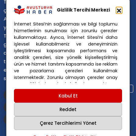
Türkçe'ye
Avusturya Içişleri Bakanlığı
Avusturya Polisi
Gizlilik Tercihi Merkezi
çevirerek,
Avusturya Polis Operasyonu
Avusturya'da
İnternet Sitesi’nin sağlanması ve bilgi toplumu
Avusturya Polis Soruşturması
yaşayan
hizmetlerinin sunulması için zorunlu çerezler
Avusturya Sağlık Sistemi
Türklerin ülke
kullanmaktayız. Ayrıca, İnternet Sitesi’ni daha
Avusturya Siyaseti
işlevsel kullanabilmeniz ve deneyiminizin
gündemini
Avusturya Suç Haberleri
iyileştirilmesi kapsamında performans ve
ana dillerinde
Avusturya Trafik Haberleri
analitik çerezleri, size yönelik kişiselleştirilmiş
takip
ürün ve hizmet tanıtımı kapsamında ise reklam
Donald Trump
FPÖ
etmelerini
ve pazarlama çerezleri kullanılmak
Graz Okul Saldırısı
istenmektedir. Zorunlu olmayan çerezler onay
sağlıyoruz.
Internet Dolandırıcılığı
vermediğiniz durumlarda kullanılmayacaktır.
Itfaiye Müdahalesi
Viyana Polisi
Ayarlarınız 365 gün saklanır.
Çerez Politikası
Kabul Et
Viyana Suç Haberleri
ve
Gizlilik Politikası
için linklere tıklayınız.
Reddet
Çerez Tercihlerimi Yönet